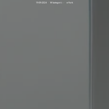
19-09-2024
·
W kategorii:
-
·
e-York