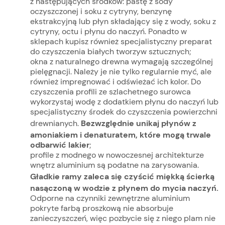
z następujących środków: pastę z sody
oczyszczonej i soku z cytryny, benzynę
ekstrakcyjną lub płyn składający się z wody, soku z
cytryny, octu i płynu do naczyń. Ponadto w
sklepach kupisz również specjalistyczny preparat
do czyszczenia białych tworzyw sztucznych;
okna z naturalnego drewna wymagają szczególnej
pielęgnacji. Należy je nie tylko regularnie myć, ale
również impregnować i odświeżać ich kolor. Do
czyszczenia profili ze szlachetnego surowca
wykorzystaj wodę z dodatkiem płynu do naczyń lub
specjalistyczny środek do czyszczenia powierzchni
drewnianych.
Bezwzględnie unikaj płynów z
amoniakiem i denaturatem, które mogą trwale
odbarwić lakier
;
profile z modnego w nowoczesnej architekturze
wnętrz aluminium są podatne na zarysowania.
Gładkie ramy zaleca się czyścić miękką ścierką
nasączoną w wodzie z płynem do mycia naczyń.
Odporne na czynniki zewnętrzne aluminium
pokryte farbą proszkową nie absorbuje
zanieczyszczeń, więc pozbycie się z niego plam nie