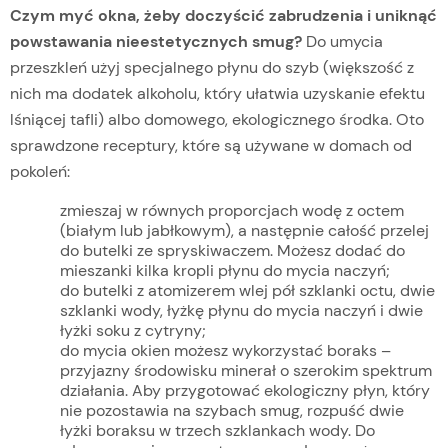
Czym myć okna, żeby doczyścić zabrudzenia i uniknąć
powstawania nieestetycznych smug?
Do umycia
przeszkleń użyj specjalnego płynu do szyb (większość z
nich ma dodatek alkoholu, który ułatwia uzyskanie efektu
lśniącej tafli) albo domowego, ekologicznego środka. Oto
sprawdzone receptury, które są używane w domach od
pokoleń:
zmieszaj w równych proporcjach wodę z octem
(białym lub jabłkowym), a następnie całość przelej
do butelki ze spryskiwaczem. Możesz dodać do
mieszanki kilka kropli płynu do mycia naczyń;
do butelki z atomizerem wlej pół szklanki octu, dwie
szklanki wody, łyżkę płynu do mycia naczyń i dwie
łyżki soku z cytryny;
do mycia okien możesz wykorzystać boraks –
przyjazny środowisku minerał o szerokim spektrum
działania. Aby przygotować ekologiczny płyn, który
nie pozostawia na szybach smug, rozpuść dwie
łyżki boraksu w trzech szklankach wody. Do