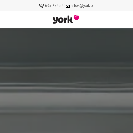
605 274 540
e-bok@york.pl