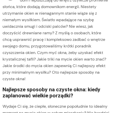
dom i wpuszczają do wnętrz ożywcze promienie
słońca, które dodają domownikom energii. Niestety
utrzymanie okien w nienagannym stanie wiąże się z
niemałym wysiłkiem. Światło wpadające na szybę
uwidacznia smugi i odciski palców? Nie wiesz, jak
doczyścić drewniane ramy? Z myślą o osobach, które
chcą usprawnić pracę i kompleksowo zadbać o wnętrze
swojego domu, przygotowaliśmy krótki poradnik
czyszczenia okien. Czym myć okna, żeby uzyskać efekt
krystalicznej tafli? Jakie triki na mycie okien warto znać?
Jakie środki do mycia okien zapewnią Ci najlepszy efekt
przy minimalnym wysiłku? Oto najlepsze sposoby na
czyste okna!
Najlepsze sposoby na czyste okna: kiedy
zaplanować wielkie porządki?
Wydaje Ci się, że ciepłe, słoneczne popołudnie to idealny
moment na mycie okien w całym mieszkaniu? Nic bardziej