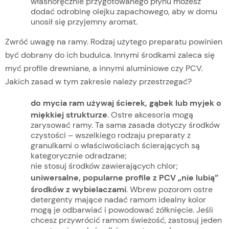
własnoręcznie przygotowanego płynu możesz
dodać odrobinę olejku zapachowego, aby w domu
unosił się przyjemny aromat.
Zwróć uwagę na ramy. Rodzaj użytego preparatu powinien
być dobrany do ich budulca. Innymi środkami zaleca się
myć profile drewniane, a innymi aluminiowe czy PCV.
Jakich zasad w tym zakresie należy przestrzegać?
do mycia ram używaj ścierek, gąbek lub myjek o
miękkiej strukturze
. Ostre akcesoria mogą
zarysować ramy. Ta sama zasada dotyczy środków
czystości – wszelkiego rodzaju preparaty z
granulkami o właściwościach ścierających są
kategorycznie odradzane;
nie stosuj środków zawierających chlor;
uniwersalne, popularne profile z PCV „nie lubią”
środków z wybielaczami
. Wbrew pozorom ostre
detergenty mające nadać ramom idealny kolor
mogą je odbarwiać i powodować żółknięcie. Jeśli
chcesz przywrócić ramom świeżość, zastosuj jeden