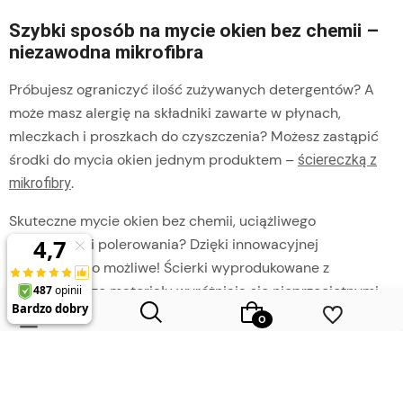
Szybki sposób na mycie okien bez chemii –
niezawodna mikrofibra
Próbujesz ograniczyć ilość zużywanych detergentów? A
może masz alergię na składniki zawarte w płynach,
mleczkach i proszkach do czyszczenia? Możesz zastąpić
środki do mycia okien jednym produktem –
ściereczką z
.
mikrofibry
Skuteczne mycie okien bez chemii, uciążliwego
czyszczenia i polerowania? Dzięki innowacyjnej
mikrofibrze to możliwe! Ścierki wyprodukowane z
nowoczesnego materiału wyróżniają się nieprzeciętnymi
właściwościami, które pozwalają skutecznie czyścić i
polerować gładkie powierzchnie bez jakichkolwiek
dodatkowych środków. Mikrofibra to elastyczna, miękka
tkanina składająca się z gęstej sieci włókien poliestrowych
Wybierz coś dla siebie z naszej aktualnej oferty lub zaloguj się,