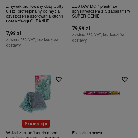
Zmywak profilowany duży żółty
ZESTAW MOP płaski ze
6 szt. profesjonalny do mycia
spryskiwaczem z 3 zapasami w
czyszczenia szorowania kuchni
SUPER CENIE
i dezynfekcji QLEANUP
79,99 zł
7,98 zł
zawiera 23% VAT, bez kosztów
zawiera 23% VAT, bez kosztów
dostawy
dostawy
Powiadom o dostępności
Do koszyka
Do ulubionych
Do ulubi
Promocja
Wkład z mikrofibry do mopa
Folia aluminiowa
płaskiego ze spryskiwaczem