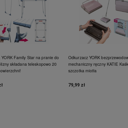
 YORK Family Star na pranie do
Odkurzacz YORK bezprzewodo
elizny składana teleskopowo 20
mechaniczny ręczny KATIE Kaś
owierzchni!
szczotka miotła
zł
79,99 zł
Powiadom o dostępności
Do koszyka