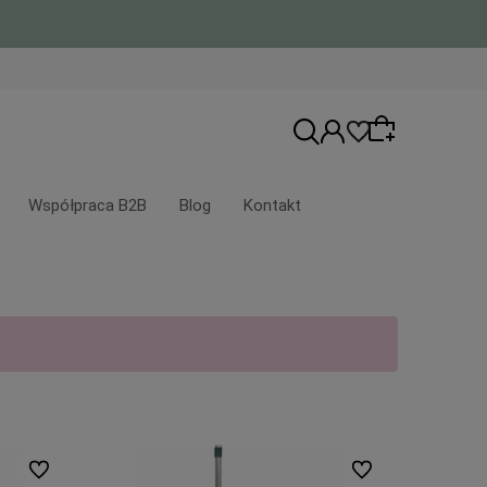
Współpraca B2B
Blog
Kontakt
Wybierz coś dla siebie z naszej aktualnej
oferty lub zaloguj się, aby przywrócić
dodane produkty do listy z poprzedniej
sesji.
Do ulubionych
Do ulubionych