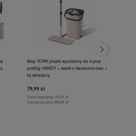
wy
Mop YORK płaski wyciskany do mycia
Mop YORK
ka
podłóg HANDY + wiadro dwukomorowe +
SPECIAL 
kij składany
kij teles
79,99 zł
124,00 z
Cena regularna:
Cena regul
99,99 zł
Najniższa cena:
80,99 zł
Najniższa 
Do koszyka