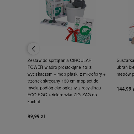
 XXL
Zestaw do sprzątania CIRCULAR
Suszarka
POWER wiadro prostokątne 13l z
ubrań bi
wyciskaczem + mop płaski z mikrofibry +
metrów p
trzonek skręcany 130 cm mop set do
mycia podłóg ekologiczny z recyklingu
144,99 
ECO EGO + ściereczka ZIG ZAG do
kuchni
99,99 zł
Powiadom o dostępności