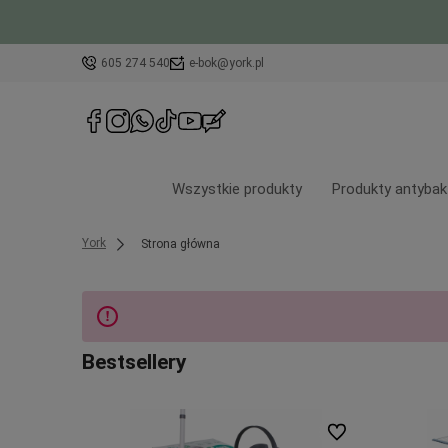
605 274 540
e-bok@york.pl
Wszystkie produkty
Produkty antybak
York
Strona główna
Bestsellery
Do ulubionych
Do ulubionych