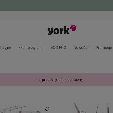
teryjne
Eko sprzątanie
ECO EGO
Nowości
Promocje
Ten produkt jest niedostępny.
Do ulubionych