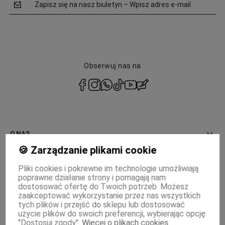
Zapisz się na nasz biuletyn – Wpisz adres e-mail
Obserwuj nas na
polityce
prywatności
O NAS
🍪 Zarządzanie plikami cookie
INFORMACJE
Pliki cookies i pokrewne im technologie umożliwiają
poprawne działanie strony i pomagają nam
PŁATNOŚCI I DOSTAWA
dostosować ofertę do Twoich potrzeb. Możesz
zaakceptować wykorzystanie przez nas wszystkich
MOJE KONTO
tych plików i przejść do sklepu lub dostosować
użycie plików do swoich preferencji, wybierając opcję
"Dostosuj zgody".
Więcej o plikach cookies
WSPÓŁPRACA