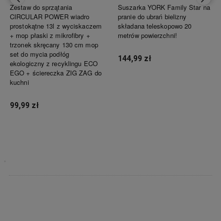
Zestaw do sprzątania
Suszarka YORK Family Star na
CIRCULAR POWER wiadro
pranie do ubrań bielizny
prostokątne 13l z wyciskaczem
składana teleskopowo 20
+ mop płaski z mikrofibry +
metrów powierzchni!
trzonek skręcany 130 cm mop
set do mycia podłóg
144,99 zł
ekologiczny z recyklingu ECO
EGO + ściereczka ZIG ZAG do
kuchni
Powiadom o dostępności
99,99 zł
Powiadom o dostępności