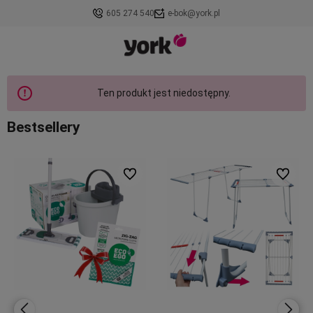
605 274 540
e-bok@york.pl
Ten produkt jest niedostępny.
Bestsellery
ionych
Do ulubionych
Do ulubi