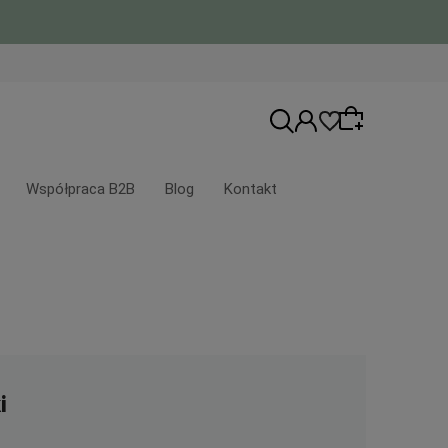
Współpraca B2B
Blog
Kontakt
Wybierz coś dla siebie z naszej aktualnej
oferty lub zaloguj się, aby przywrócić
dodane produkty do listy z poprzedniej
sesji.
i