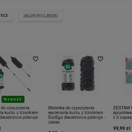
TECZ
SALON FRYZJERSKI
Do ulubionych
Do ulubionych
Nowość
 do czyszczenia
Miotełka do czyszczenia
ZESTAW M
ia kurzu z trzonkiem
wycierania kurzu z trzonkiem
spryskiw
dwustronna poleruje
EcoEgo dwustronna poleruje -
z 3 zapa
zapas
ł
99,99 zł