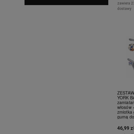
zawiera 2
dostawy
ZESTAW 
YORK B
zamiatan
włosów +
zmiotka 
gumą do
46,99 z