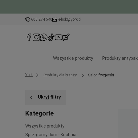
605 274 540
e-bok@york.pl
Wszystkie produkty
Produkty antybak
York
Produkty dla branży
Salon fryzjerski
Ukryj filtry
Kategorie
Wszystkie produkty
Sprzątamy dom - Kuchnia