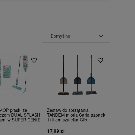
Do ulubionych
Do ulubionych
OP płaski ze
Zestaw do sprzątania
aczem DUAL SPLASH
TANDEM miotła Carla trzonek
sami w SUPER CENIE
110 cm szufelka Clip
17,99 zł