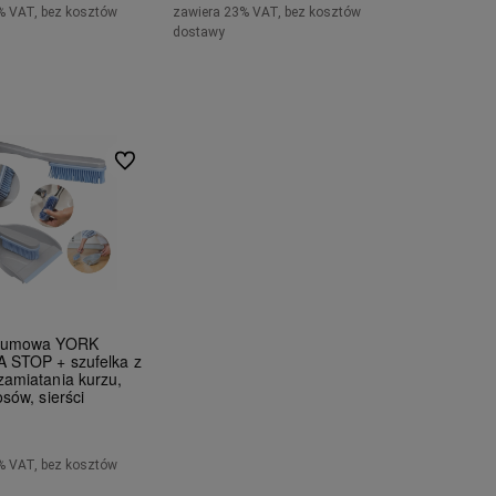
% VAT, bez kosztów
zawiera 23% VAT, bez kosztów
dostawy
Do koszyka
Do koszyka
Do ulubionych
 gumowa YORK
 STOP + szufelka z
amiatania kurzu,
sów, sierści
% VAT, bez kosztów