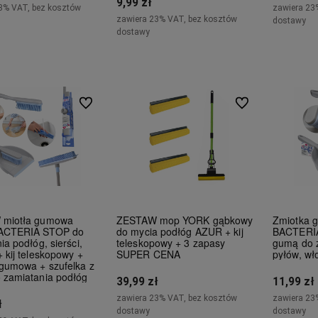
9,99 zł
3% VAT, bez kosztów
zawiera 23
zawiera 23% VAT, bez kosztów
dostawy
dostawy
Do koszyka
Do koszyka
Do ulubionych
Do ulubionych
miotła gumowa
ZESTAW mop YORK gąbkowy
Zmiotka
ACTERIA STOP do
do mycia podłóg AZUR + kij
BACTERIA
ia podłóg, sierści,
teleskopowy + 3 zapasy
gumą do z
 kij teleskopowy +
SUPER CENA
pyłów, wło
gumowa + szufelka z
 zamiatania podłóg
39,99 zł
11,99 zł
zawiera 23% VAT, bez kosztów
zawiera 23
ł
dostawy
dostawy