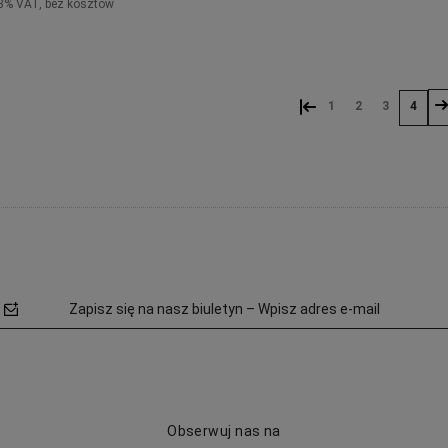
3% VAT, bez kosztów
Do koszyka
Do koszyka
«
»
1
2
3
4
Zapisz się na nasz biuletyn – Wpisz adres e-mail
Obserwuj nas na