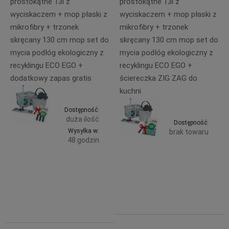
prostokątne 13l z
prostokątne 13l z
wyciskaczem + mop płaski z
wyciskaczem + mop płaski z
mikrofibry + trzonek
mikrofibry + trzonek
skręcany 130 cm mop set do
skręcany 130 cm mop set do
mycia podłóg ekologiczny z
mycia podłóg ekologiczny z
recyklingu ECO EGO +
recyklingu ECO EGO +
dodatkowy zapas gratis
ściereczka ZIG ZAG do
kuchni
Dostępność:
duża ilość
Dostępność:
Wysyłka w:
brak towaru
48 godzin
99,99 zł
Do
Powiadom
99,99 zł
zawiera
zawiera
23% VAT,
koszyka
23% VAT,
bez
bez
kosztów
kosztów
dostawy
dostawy