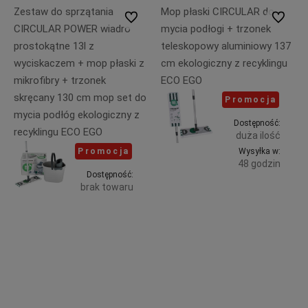
Zestaw do sprzątania
Mop płaski CIRCULAR do
Do ulubionych
Do ulubi
CIRCULAR POWER wiadro
mycia podłogi + trzonek
prostokątne 13l z
teleskopowy aluminiowy 137
wyciskaczem + mop płaski z
cm ekologiczny z recyklingu
mikrofibry + trzonek
ECO EGO
skręcany 130 cm mop set do
Promocja
mycia podłóg ekologiczny z
Dostępność:
recyklingu ECO EGO
duża ilość
Promocja
Wysyłka w:
48 godzin
Dostępność:
brak towaru
Do
49,99 zł
zawiera
79,99 zł
koszyka
23% VAT,
Powiadom o dostępności
zawiera
bez
23% VAT,
kosztów
bez
dostawy
kosztów
dostawy
69,99 zł