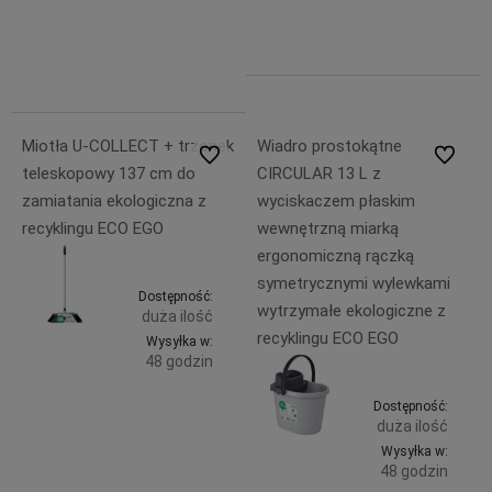
99,99 zł
49,99 zł
79,99 zł
Miotła U-COLLECT + trzonek
Wiadro prostokątne
Do ulubionych
Do ulubi
teleskopowy 137 cm do
CIRCULAR 13 L z
zamiatania ekologiczna z
wyciskaczem płaskim
recyklingu ECO EGO
wewnętrzną miarką
ergonomiczną rączką
symetrycznymi wylewkami
Dostępność:
wytrzymałe ekologiczne z
duża ilość
recyklingu ECO EGO
Wysyłka w:
48 godzin
Do
39,99 zł
Dostępność:
duża ilość
zawiera
koszyka
23% VAT,
Wysyłka w:
bez
48 godzin
kosztów