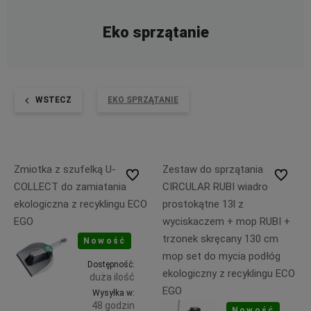
Eko sprzątanie
WSTECZ
EKO SPRZĄTANIE
Zmiotka z szufelką U-
Zestaw do sprzątania
Do ulubionych
Do ulubi
COLLECT do zamiatania
CIRCULAR RUBI wiadro
ekologiczna z recyklingu ECO
prostokątne 13l z
EGO
wyciskaczem + mop RUBI +
trzonek skręcany 130 cm
Nowość
mop set do mycia podłóg
Dostępność:
ekologiczny z recyklingu ECO
duża ilość
EGO
Wysyłka w:
48 godzin
Nowość