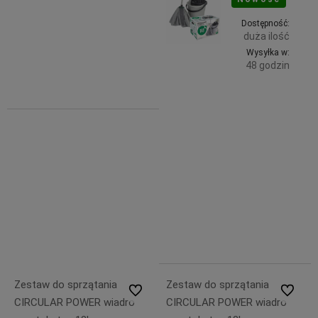
Promocja
Do
28,99 zł
Dostępność:
duża ilość
zawiera
koszyka
23% VAT,
Wysyłka w:
bez
48 godzin
kosztów
dostawy
Do
59,99 zł
zawiera
koszyka
23% VAT,
bez
kosztów
dostawy
75,00 zł
59,99 zł
Zestaw do sprzątania
Zestaw do sprzątania
Do ulubionych
Do ulubi
CIRCULAR POWER wiadro
CIRCULAR POWER wiadro