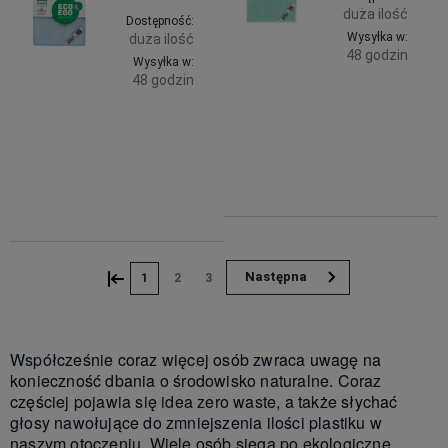
duża ilość
Dostępność:
Wysyłka w:
duża ilość
48 godzin
Wysyłka w:
48 godzin
Do
12,99 zł
Do
zawiera
12,99 zł
koszyka
23% VAT,
zawiera
bez
koszyka
23% VAT,
kosztów
bez
dostawy
kosztów
dostawy
«
»
1
2
3
Współcześnie coraz więcej osób zwraca uwagę na
konieczność dbania o środowisko naturalne. Coraz
częściej pojawia się idea zero waste, a także słychać
głosy nawołujące do zmniejszenia ilości plastiku w
naszym otoczeniu. Wiele osób sięga po ekologiczne