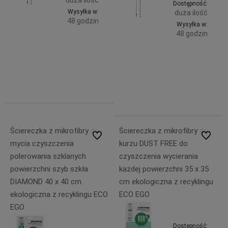
duża ilość
Dostępność:
Wysyłka w:
duża ilość
48 godzin
Wysyłka w:
48 godzin
Do
23,99 zł
Do
zawiera
23,99 zł
koszyka
23% VAT,
zawiera
bez
koszyka
23% VAT,
kosztów
bez
dostawy
kosztów
dostawy
Ściereczka z mikrofibry do
Ściereczka z mikrofibry do
Do ulubionych
Do ulubi
mycia czyszczenia
kurzu DUST FREE do
polerowania szklanych
czyszczenia wycierania
powierzchni szyb szkła
każdej powierzchni 35 x 35
DIAMOND 40 x 40 cm
cm ekologiczna z recyklingu
ekologiczna z recyklingu ECO
ECO EGO
EGO
Dostępność: