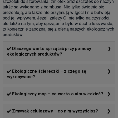
szczotek do szorowania, zmiotek oraz szczotek do naczyń
także są wykonane z bambusa. Nie tylko świetnie się
prezentują, ale także nie przyjmują wilgoci i nie butwieją
pod jej wpływem. Jeżeli zależy Ci nie tylko na czystości,
ale także na tym, aby sprzątanie było w duchu less waste,
to koniecznie zapoznaj się z ofertą naszych ekologicznych
produktów.
✔️ Dlaczego warto sprzątać przy pomocy
ekologicznych produktów?
Na kierowanie się ekologicznymi zasadami w
codziennym życiu kieruje się coraz więcej osób.
✔️ Ekologiczne ściereczki – z czego są
Warto zwrócić szczególną uwagę na akcesoria, które
wykonywane?
wybieramy do sprzątania. Podczas usuwania
zanieczyszczeń z różnych powierzchni można
Jedną z propozycji są ekologiczne ściereczki.
wykorzystać produkty, które mają mniej negatywny
Wykonuje się je między innymi z bawełny. Możesz
✔️ Ekologiczny mop – co warto o nim wiedzieć?
wpływ na środowisko. Warto to robić, żeby
wybrać ekologiczne ściereczki na rolce, które są
produkować mniej śmieci, korzystać z mniejszej ilości
doskonałą alternatywą dla ręczników papierowych.
Do sprzątania większych powierzchni możesz wybrać
detergentów, a jednocześnie cieszyć się czystym
Jedną sztukę wykorzystasz kilka razy, co jest
ekologiczny mop. Takie akcesorium powstaje z
✔️ Zmywak celulozowy – co nim wyczyścisz?
domem.
oszczędne i korzystne dla środowiska. Do produkcji
materiałów pochodzących z recyklingu. Przykładowo