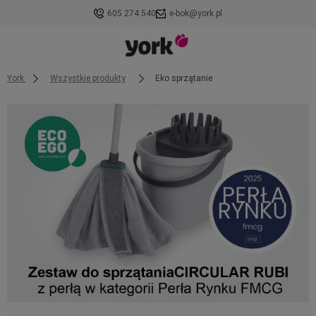
605 274 540
e-bok@york.pl
York
Wszystkie produkty
Eko sprzątanie