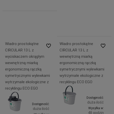
dostawy
Do
49,99 zł
zawiera
koszyka
23% VAT,
bez
kosztów
dostawy
Wiadro prostokątne
Wiadro prostokątne
Do ulubionych
Do ulubi
CIRCULAR 13 L z
CIRCULAR 13 L z
wyciskaczem okrągłym
wewnętrzną miarką
wewnętrzną miarką
ergonomiczną rączką
ergonomiczną rączką
symetrycznymi wylewkami
symetrycznymi wylewkami
wytrzymałe ekologiczne z
wytrzymałe ekologiczne z
recyklingu ECO EGO
recyklingu ECO EGO
Dostępność:
duża ilość
Dostępność:
Wysyłka w:
duża ilość
48 godzin