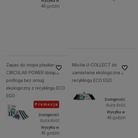
Wysyłka w:
48 godzin
Do
32,99 zł
Do
zawiera
43,99 zł
koszyka
23% VAT,
zawiera
bez
koszyka
23% VAT,
kosztów
bez
dostawy
kosztów
dostawy
Zapas do mopa płaskiego
Miotła U-COLLECT do
Do ulubionych
Do ulubi
CIRCULAR POWER lśniąca
zamiatania ekologiczna z
podłoga bez smug
recyklingu ECO EGO
ekologiczny z recyklingu ECO
EGO
Dostępność:
Promocja
duża ilość
Wysyłka w:
Dostępność:
48 godzin
duża ilość
Wysyłka w:
Do
27,99 zł
48 godzin
zawiera