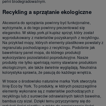
pełni biodegradowalnym.
Recykling a sprzątanie ekologiczne
Akcesoria do sprzątania powinny być funkcjonalne,
wytrzymałe, a do tego powinny prezentować się
elegancko. W sklep.york.pl kupisz sprzęt, który został
wyprodukowany z materiałów pozyskanych z recyklingu.
Na przykład mopy, których elementy plastikowe powstały z
regranulatu pochodzącego z recyklingu. Podobnie jak
bawełniany panel mopa, do którego produkcji
wykorzystano pozostałości poprodukcyjne. Nasze
produkty nie tylko spełniają normy stawiane produktom
ekologicznym, ale także świetnie wyglądają. Neutralna
kolorystyka sprawia, że pasują do każdego wnętrza.
W trosce o środowisko naturalne marka York stworzyła
linię Eco by York. To produkty, w których poszczególne
elementy wykonane są z materiałów pochodzących z
recyklingu lub z surowców odnawialnych takich bawełna,
bambus czy sizal. Dzięki temu przyczyniamy się do
redukcji ilości plastiku, a także do zmniejszenia ilości