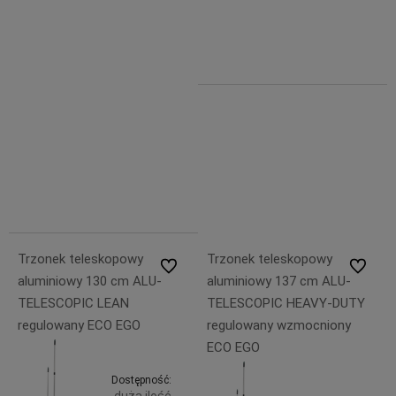
koszyka
23% VAT,
Do
19,99 zł
bez
zawiera
kosztów
koszyka
23% VAT,
dostawy
bez
kosztów
dostawy
27,99 zł
19,99 zł
Trzonek teleskopowy
Trzonek teleskopowy
Do ulubionych
Do ulubi
aluminiowy 130 cm ALU-
aluminiowy 137 cm ALU-
TELESCOPIC LEAN
TELESCOPIC HEAVY-DUTY
regulowany ECO EGO
regulowany wzmocniony
ECO EGO
Dostępność: