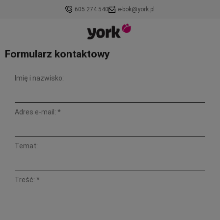
605 274 540
e-bok@york.pl
Formularz kontaktowy
Imię i nazwisko:
Adres e-mail:
*
Temat:
Treść:
*