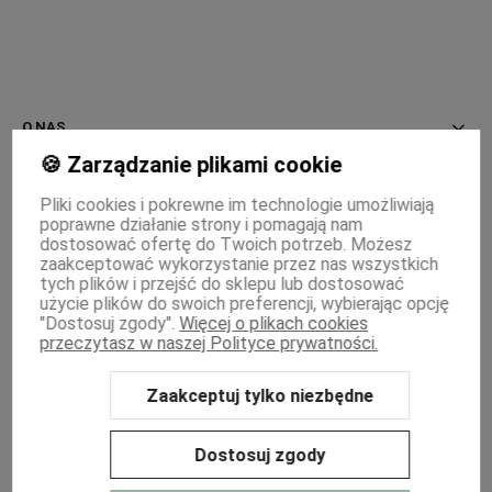
O NAS
🍪 Zarządzanie plikami cookie
INFORMACJE
Pliki cookies i pokrewne im technologie umożliwiają
poprawne działanie strony i pomagają nam
PŁATNOŚCI I DOSTAWA
dostosować ofertę do Twoich potrzeb. Możesz
zaakceptować wykorzystanie przez nas wszystkich
MOJE KONTO
tych plików i przejść do sklepu lub dostosować
użycie plików do swoich preferencji, wybierając opcję
"Dostosuj zgody".
Więcej o plikach cookies
WSPÓŁPRACA
przeczytasz w naszej Polityce prywatności.
Zaakceptuj tylko niezbędne
Sklep internetowy Shoper Premium
Szablon Shoper Modern 3.0™
od
GrowCommerce
Dostosuj zgody