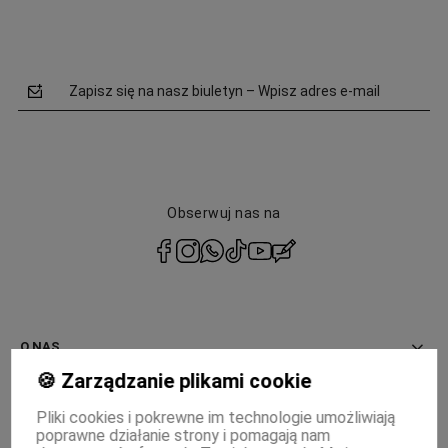
Zapisz się na nasz biuletyn – Wpisz adres e-mail
Obserwuj nas na
polityce
prywatności
O NAS
🍪 Zarządzanie plikami cookie
INFORMACJE
Pliki cookies i pokrewne im technologie umożliwiają
poprawne działanie strony i pomagają nam
PŁATNOŚCI I DOSTAWA