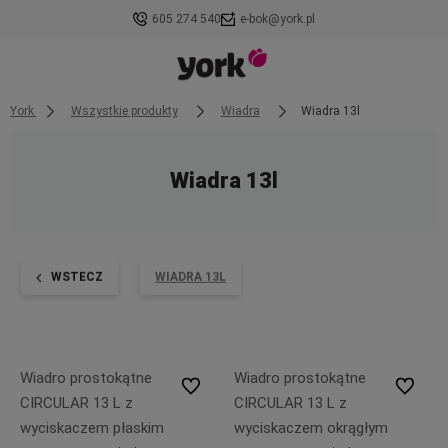
605 274 540
e-bok@york.pl
York
Wszystkie produkty
Wiadra
Wiadra 13l
Wiadra 13l
WSTECZ
WIADRA 13L
Wiadro prostokątne
Wiadro prostokątne
Do ulubionych
Do ulubi
CIRCULAR 13 L z
CIRCULAR 13 L z
wyciskaczem płaskim
wyciskaczem okrągłym