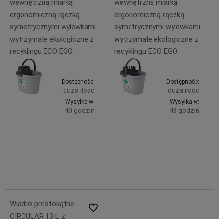
wewnętrzną miarką
wewnętrzną miarką
ergonomiczną rączką
ergonomiczną rączką
symetrycznymi wylewkami
symetrycznymi wylewkami
wytrzymałe ekologiczne z
wytrzymałe ekologiczne z
recyklingu ECO EGO
recyklingu ECO EGO
Dostępność:
Dostępność:
duża ilość
duża ilość
Wysyłka w:
Wysyłka w:
48 godzin
48 godzin
Do
Do
49,99 zł
43,99 zł
zawiera
zawiera
koszyka
koszyka
23% VAT,
23% VAT,
bez
bez
kosztów
kosztów
dostawy
dostawy
Wiadro prostokątne
Do ulubionych
CIRCULAR 13 L z