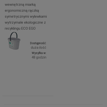
wewnętrzną miarką
ergonomiczną rączką
symetrycznymi wylewkami
wytrzymałe ekologiczne z
recyklingu ECO EGO
Dostępność:
duża ilość
Wysyłka w:
48 godzin
Do
32,99 zł
zawiera
koszyka
23% VAT,
bez
kosztów
dostawy