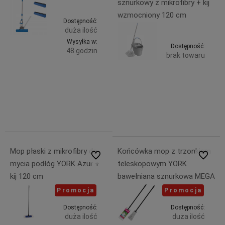
sznurkowy z mikrofibry + kij
wzmocniony 120 cm
Dostępność:
duża ilość
Wysyłka w:
Dostępność:
48 godzin
brak towaru
Do
41,99 zł
39,99 zł
zawiera
Powiadom
zawiera
koszyka
23% VAT,
23% VAT,
bez
bez
kosztów
kosztów
dostawy
dostawy
Mop płaski z mikrofibry do
Końcówka mop z trzonkiem
Do ulubionych
Do ulubi
mycia podłóg YORK Azur +
teleskopowym YORK
kij 120 cm
bawełniana sznurkowa MEGA
Promocja
Promocja
Dostępność:
Dostępność:
duża ilość
duża ilość