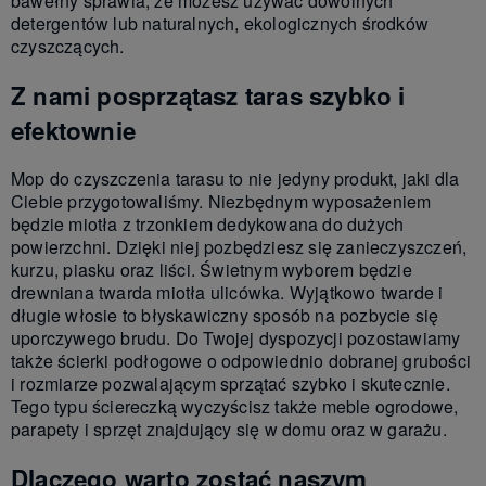
bawełny sprawia, że możesz używać dowolnych
detergentów lub naturalnych, ekologicznych środków
czyszczących.
Z nami posprzątasz taras szybko i
efektownie
Mop do czyszczenia tarasu to nie jedyny produkt, jaki dla
Ciebie przygotowaliśmy. Niezbędnym wyposażeniem
będzie miotła z trzonkiem dedykowana do dużych
powierzchni. Dzięki niej pozbędziesz się zanieczyszczeń,
kurzu, piasku oraz liści. Świetnym wyborem będzie
drewniana twarda miotła ulicówka. Wyjątkowo twarde i
długie włosie to błyskawiczny sposób na pozbycie się
uporczywego brudu. Do Twojej dyspozycji pozostawiamy
także ścierki podłogowe o odpowiednio dobranej grubości
i rozmiarze pozwalającym sprzątać szybko i skutecznie.
Tego typu ściereczką wyczyścisz także meble ogrodowe,
parapety i sprzęt znajdujący się w domu oraz w garażu.
Dlaczego warto zostać naszym