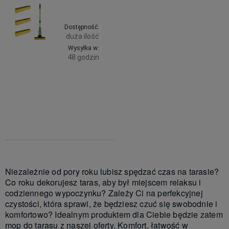
Dostępność:
duża ilość
Wysyłka w:
48 godzin
Do
39,99 zł
zawiera
koszyka
23% VAT,
bez
kosztów
dostawy
Niezależnie od pory roku lubisz spędzać czas na tarasie?
Co roku dekorujesz taras, aby był miejscem relaksu i
codziennego wypoczynku? Zależy Ci na perfekcyjnej
czystości, która sprawi, że będziesz czuć się swobodnie i
komfortowo? Idealnym produktem dla Ciebie będzie zatem
mop do tarasu z naszej oferty. Komfort, łatwość w