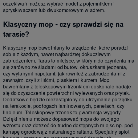
oczekiwań możesz wybrać model z pojemnikiem i
spryskiwaczem lub dwukomorowym wiadrem.
Klasyczny mop - czy sprawdzi się na
tarasie?
Klasyczny mop bawełniany to urządzenie, które poradzi
sobie z każdym, nawet najbardziej dokuczliwym
zabrudzeniem. Taras to miejsce, w którym do czynienia ma
się zarówno ze śladami od butów, okruszkami jedzenia,
czy wylanymi napojami, jak również z zabrudzeniami z
zewnątrz, czyli z liśćmi, piaskiem i kurzem. Mop
bawełniany z teleskopowym trzonkiem doskonale nadaje
się do czyszczenia powierzchni wylewanych oraz płytek.
Dodatkowo będzie niezastąpiony do utrzymania porządku
na terakocie, podłogach laminowanych, panelach, czy
linoleum. Teleskopowy trzonek to gwarancja wygody.
Dzięki niemu możesz dopasować mopa do swojego
wzrostu oraz dotrzeć do trudno dostępnych miejsc np. pod
kanapę ogrodową z naturalnego rattanu. Specjalny splot