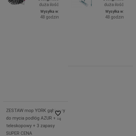
duża ilość
duża ilość
Wysyłka w:
Wysyłka w:
48 godzin
48 godzin
Do
Do
4,76 zł
74,99 zł
zawiera
zawiera
koszyka
koszyka
23% VAT,
23% VAT,
bez
bez
kosztów
kosztów
dostawy
dostawy
5,29 zł
4,76 zł
ZESTAW mop YORK gąbkowy
Do ulubionych
do mycia podłóg AZUR + kij
teleskopowy + 3 zapasy
SUPER CENA