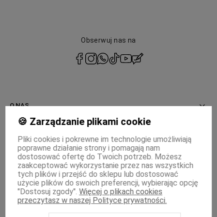
piasku z przestrzeni pomiędzy płytkami lub deskami
tarasowymi. Do usuwania zabrudzeń z tarasu
przydadzą Ci się również ściereczki – przy ich
pomocy oraz z wykorzystaniem środków chemicznych
Obserwuj nas na
wyczyścisz trudne zabrudzenia, na przykład z mebli
stojących na tarasie.
polityce
prywatności
O NAS
🍪 Zarządzanie plikami cookie
INFORMACJE
Pliki cookies i pokrewne im technologie umożliwiają
poprawne działanie strony i pomagają nam
PŁATNOŚCI I DOSTAWA
dostosować ofertę do Twoich potrzeb. Możesz
zaakceptować wykorzystanie przez nas wszystkich
MOJE KONTO
tych plików i przejść do sklepu lub dostosować
użycie plików do swoich preferencji, wybierając opcję
"Dostosuj zgody".
Więcej o plikach cookies
WSPÓŁPRACA
przeczytasz w naszej Polityce prywatności.