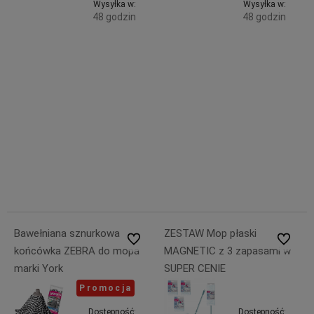
Wysyłka w:
Wysyłka w:
48 godzin
48 godzin
Do
Do
14,39 zł
13,94 zł
zawiera
zawiera
koszyka
koszyka
23% VAT,
23% VAT,
bez
bez
kosztów
kosztów
dostawy
dostawy
15,99 zł
15,49 zł
20,05 zł
13,94 zł
Bawełniana sznurkowa
ZESTAW Mop płaski
Do ulubionych
Do ulubi
końcówka ZEBRA do mopa
MAGNETIC z 3 zapasami w
marki York
SUPER CENIE
Promocja
Dostępność:
Dostępność: