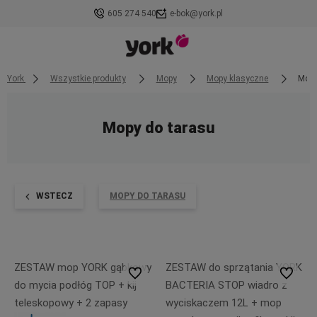
605 274 540
e-bok@york.pl
York
Wszystkie produkty
Mopy
Mopy klasyczne
Mopy
Mopy do tarasu
WSTECZ
MOPY DO TARASU
ZESTAW mop YORK gąbkowy
ZESTAW do sprzątania YORK
Do ulubionych
Do ulubi
do mycia podłóg TOP + kij
BACTERIA STOP wiadro z
teleskopowy + 2 zapasy
wyciskaczem 12L + mop