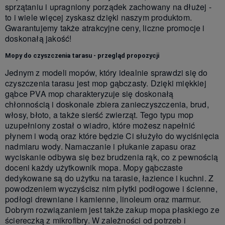
sprzątaniu i upragniony porządek zachowany na dłużej -
to i wiele więcej zyskasz dzięki naszym produktom.
Gwarantujemy także atrakcyjne ceny, liczne promocje i
doskonałą jakość!
Mopy do czyszczenia tarasu - przegląd propozycji
Jednym z modeli mopów, który idealnie sprawdzi się do
czyszczenia tarasu jest mop gąbczasty. Dzięki miękkiej
gąbce PVA mop charakteryzuje się doskonałą
chłonnością i doskonale zbiera zanieczyszczenia, brud,
włosy, błoto, a także sierść zwierząt. Tego typu mop
uzupełniony został o wiadro, które możesz napełnić
płynem i wodą oraz które będzie Ci służyło do wyciśnięcia
nadmiaru wody. Namaczanie i płukanie zapasu oraz
wyciskanie odbywa się bez brudzenia rąk, co z pewnością
doceni każdy użytkownik mopa. Mopy gąbczaste
dedykowane są do użytku na tarasie, łazience i kuchni. Z
powodzeniem wyczyścisz nim płytki podłogowe i ścienne,
podłogi drewniane i kamienne, linoleum oraz marmur.
Dobrym rozwiązaniem jest także zakup mopa płaskiego ze
ściereczką z mikrofibry. W zależności od potrzeb i