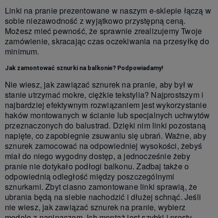
Linki na pranie prezentowane w naszym e-sklepie łączą w
sobie niezawodność z wyjątkowo przystępną ceną.
Możesz mieć pewność, że sprawnie zrealizujemy Twoje
zamówienie, skracając czas oczekiwania na przesyłkę do
minimum.
Jak zamontować sznurki na balkonie? Podpowiadamy!
Nie wiesz, jak zawiązać sznurek na pranie, aby był w
stanie utrzymać mokre, ciężkie tekstylia? Najprostszym i
najbardziej efektywnym rozwiązaniem jest wykorzystanie
haków montowanych w ścianie lub specjalnych uchwytów
przeznaczonych do balustrad. Dzięki nim linki pozostaną
napięte, co zapobiegnie zsuwaniu się ubrań. Ważne, aby
sznurek zamocować na odpowiedniej wysokości, żebyś
miał do niego wygodny dostęp, a jednocześnie żeby
pranie nie dotykało podłogi balkonu. Zadbaj także o
odpowiednią odległość między poszczególnymi
sznurkami. Zbyt ciasno zamontowane linki sprawią, że
ubrania będą na siebie nachodzić i dłużej schnąć. Jeśli
nie wiesz, jak zawiązać sznurek na pranie, wybierz
modele z napinaczem. Ich montaż jest szybki i prosty,