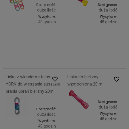
Dostępność:
Dostępność:
duża ilość
duża ilość
Wysyłka w:
Wysyłka w:
48 godzin
48 godzin
Do
Do
9,99 zł
7,49 zł
zawiera
zawiera
koszyka
koszyka
23%
23%
VAT, bez
VAT, bez
kosztów
kosztów
dostawy
dostawy
Linka z wkładem stalowym
Linka do bielizny
Do ulubionych
Do ulubi
YORK do wieszania suszenia
wzmocniona 20 m
prania ubrań bielizny 20m
Dostępność:
duża ilość
Dostępność:
Wysyłka w:
duża ilość
48 godzin
Wysyłka w:
48 godzin
Do