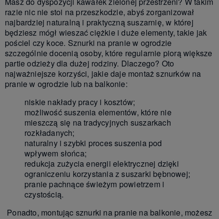
Masz do dyspozycji kawałek zielonej przestrzeni? W takim
razie nic nie stoi na przeszkodzie, abyś zorganizował
najbardziej naturalną i praktyczną suszarnię, w której
będziesz mógł wieszać ciężkie i duże elementy, takie jak
pościel czy koce. Sznurki na pranie w ogrodzie
szczególnie docenią osoby, które regularnie piorą większe
partie odzieży dla dużej rodziny. Dlaczego? Oto
najważniejsze korzyści, jakie daje montaż sznurków na
pranie w ogrodzie lub na balkonie:
niskie nakłady pracy i kosztów;
możliwość suszenia elementów, które nie
mieszczą się na tradycyjnych suszarkach
rozkładanych;
naturalny i szybki proces suszenia pod
wpływem słońca;
redukcja zużycia energii elektrycznej dzięki
ograniczeniu korzystania z suszarki bębnowej;
pranie pachnące świeżym powietrzem i
czystością.
Ponadto, montując sznurki na pranie na balkonie, możesz