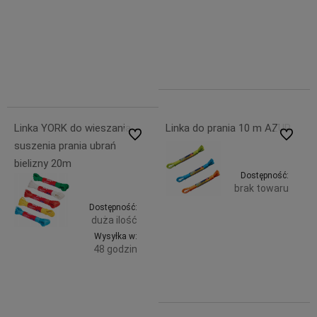
8,49 zł
Do
zawiera
7,79 zł
koszyka
23%
zawiera
VAT, bez
koszyka
23%
kosztów
VAT, bez
dostawy
kosztów
dostawy
Linka YORK do wieszania
Linka do prania 10 m AZUR
Do ulubionych
Do ulubi
suszenia prania ubrań
bielizny 20m
Dostępność:
brak towaru
Dostępność:
2,89 zł
duża ilość
Powiadom 
zawiera
Wysyłka w:
23%
48 godzin
VAT, bez
kosztów
Do
4,49 zł
dostawy
zawiera
koszyka
23%