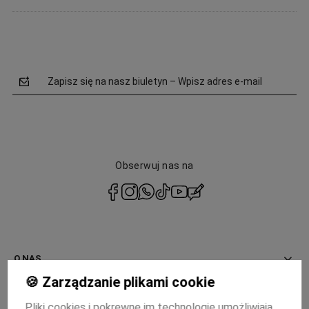
Zapisz się na nasz biuletyn – Wpisz adres e-mail
Obserwuj nas na
polityce
prywatności
O NAS
🍪 Zarządzanie plikami cookie
INFORMACJE
Pliki cookies i pokrewne im technologie umożliwiają