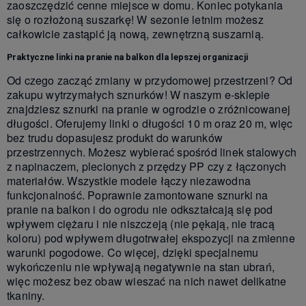
zaoszczędzić cenne miejsce w domu. Koniec potykania
się o rozłożoną suszarkę! W sezonie letnim możesz
całkowicie zastąpić ją nową, zewnętrzną suszarnią.
Praktyczne linki na pranie na balkon dla lepszej organizacji
Od czego zacząć zmiany w przydomowej przestrzeni? Od
zakupu wytrzymałych sznurków! W naszym e-sklepie
znajdziesz sznurki na pranie w ogrodzie o zróżnicowanej
długości. Oferujemy linki o długości 10 m oraz 20 m, więc
bez trudu dopasujesz produkt do warunków
przestrzennych. Możesz wybierać spośród linek stalowych
z napinaczem, plecionych z przędzy PP czy z łączonych
materiałów. Wszystkie modele łączy niezawodna
funkcjonalność. Poprawnie zamontowane sznurki na
pranie na balkon i do ogrodu nie odkształcają się pod
wpływem ciężaru i nie niszczeją (nie pękają, nie tracą
koloru) pod wpływem długotrwałej ekspozycji na zmienne
warunki pogodowe. Co więcej, dzięki specjalnemu
wykończeniu nie wpływają negatywnie na stan ubrań,
więc możesz bez obaw wieszać na nich nawet delikatne
tkaniny.