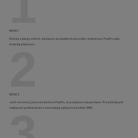
1
KROK 1
Robiąc zakupy online, dodajesz produkty do koszyka i wybierasz PayPo jako
2
metodę płatności.
KROK 2
Jeśli nie masz jeszcze konta w PayPo, to podajesz swoje dane. Przy kolejnych
3
zakupach potwierdzasz transakcję wyłącznie kodem SMS.