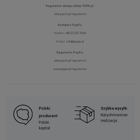
Regulamin sklepu sklep.YORK.pl:
sklep.york.pl/regulamin
Kontakt z PayPo:
Telefon:
+48 22 333 74 60
E-mail:
info@paypo.pl
Regulamin PayPo:
sklep.york.pl/regulamin
www.paypo.pl/regulamin
Polski
Szybka wysyłka
Natychmiastowa
producent
realizacja
Polski
kapitał