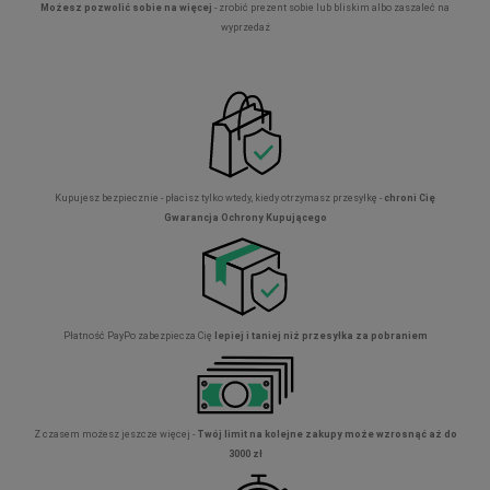
Możesz pozwolić sobie na więcej
- zrobić prezent sobie lub bliskim albo zaszaleć na
wyprzedaż
Kupujesz bezpiecznie - płacisz tylko wtedy, kiedy otrzymasz przesyłkę -
chroni Cię
Gwarancja Ochrony Kupującego
Płatność PayPo zabezpiecza Cię
lepiej i taniej niż przesyłka za pobraniem
Z czasem możesz jeszcze więcej -
Twój limit na kolejne zakupy może wzrosnąć aż do
3000 zł