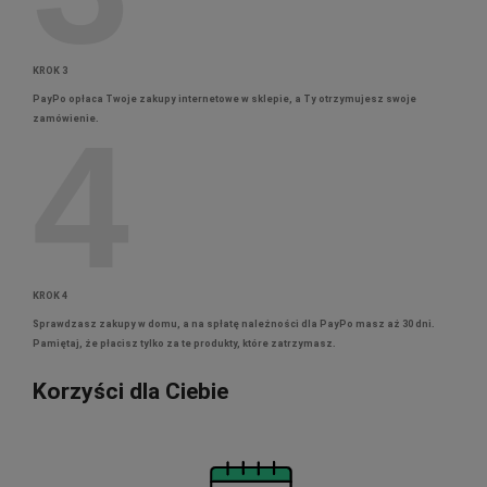
KROK 3
PayPo opłaca Twoje zakupy internetowe w sklepie, a Ty otrzymujesz swoje
4
zamówienie.
KROK 4
Sprawdzasz zakupy w domu, a na spłatę należności dla PayPo masz aż 30 dni.
Pamiętaj, że płacisz tylko za te produkty, które zatrzymasz.
Korzyści dla Ciebie