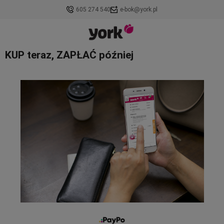
605 274 540
e-bok@york.pl
KUP teraz, ZAPŁAĆ później