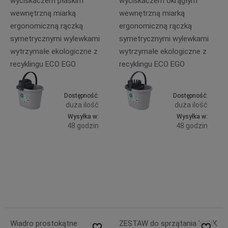
wyciskaczem płaskim
wyciskaczem okrągłym
wewnętrzną miarką
wewnętrzną miarką
ergonomiczną rączką
ergonomiczną rączką
symetrycznymi wylewkami
symetrycznymi wylewkami
wytrzymałe ekologiczne z
wytrzymałe ekologiczne z
recyklingu ECO EGO
recyklingu ECO EGO
Dostępność:
Dostępność:
duża ilość
duża ilość
Wysyłka w:
Wysyłka w:
48 godzin
48 godzin
Do
Do
49,99 zł
43,99 zł
zawiera
zawiera
koszyka
koszyka
23% VAT,
23% VAT,
bez
bez
kosztów
kosztów
dostawy
dostawy
Wiadro prostokątne
ZESTAW do sprzątania YORK
Do ulubionych
Do ulubi