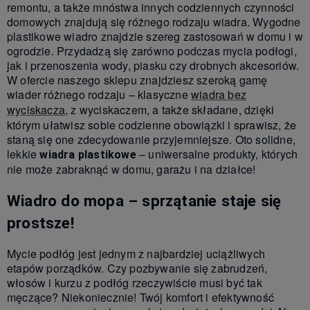
remontu, a także mnóstwa innych codziennych czynności
domowych znajdują się różnego rodzaju wiadra. Wygodne
plastikowe wiadro znajdzie szereg zastosowań w domu i w
ogrodzie. Przydadzą się zarówno podczas mycia podłogi,
jak i przenoszenia wody, piasku czy drobnych akcesoriów.
W ofercie naszego sklepu znajdziesz szeroką gamę
wiader różnego rodzaju – klasyczne
wiadra bez
wyciskacza
,
z wyciskaczem, a także
składane, dzięki
którym ułatwisz sobie codzienne obowiązki i sprawisz, że
staną się one zdecydowanie przyjemniejsze.
Oto solidne,
lekkie
– uniwersalne produkty, których
wiadra plastikowe
nie może zabraknąć w domu, garażu i na działce!
Wiadro do mopa – sprzątanie staje się
prostsze!
Mycie podłóg jest jednym z najbardziej uciążliwych
etapów porządków. Czy pozbywanie się zabrudzeń,
włosów i kurzu z podłóg rzeczywiście musi być tak
męczące? Niekoniecznie! Twój komfort i efektywność