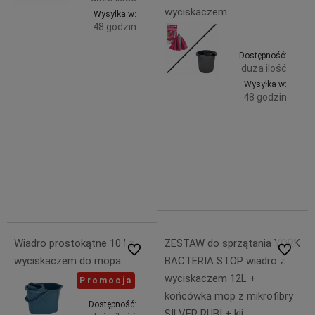
wyciskaczem
Wysyłka w:
48 godzin
Do
4,49 zł
Dostępność:
duża ilość
zawiera
koszyka
23% VAT,
Wysyłka w:
bez
48 godzin
kosztów
dostawy
44,99 zł
zawiera
23% VAT,
4,99 zł
bez
kosztów
dostawy
4,49 zł
Wiadro prostokątne 10 l z
ZESTAW do sprzątania YORK
Do ulubionych
Do ulubi
wyciskaczem do mopa
BACTERIA STOP wiadro z
wyciskaczem 12L +
Promocja
końcówka mop z mikrofibry
Dostępność:
SILVER RUBI + kij