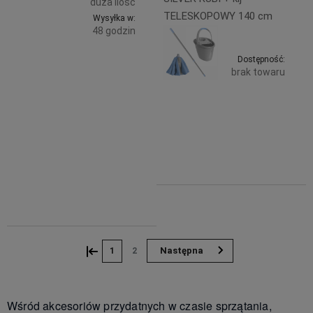
duża ilość
TELESKOPOWY 140 cm
Wysyłka w:
48 godzin
Do
9,99 zł
Dostępność:
brak towaru
zawiera
koszyka
23% VAT,
bez
44,99 zł
Powiadom
kosztów
zawiera
dostawy
23% VAT,
bez
kosztów
dostawy
10,99 zł
9,99 zł
«
»
1
2
Wśród akcesoriów przydatnych w czasie sprzątania,