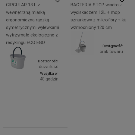
CIRCULAR 13 L z
BACTERIA STOP wiadro z
wewnętrzną miarką
wyciskaczem 12L + mop
ergonomiczną rączką
sznurkowy z mikrofibry + kij
symetrycznymi wylewkami
wzmocniony 120 cm
wytrzymałe ekologiczne z
recyklingu ECO EGO
Dostępność:
brak towaru
Dostępność:
39,99 zł
duża ilość
Powiadom
zawiera
Wysyłka w:
23% VAT,
48 godzin
bez
kosztów
Do
32,99 zł
dostawy
zawiera
koszyka
23% VAT,
bez
kosztów
dostawy