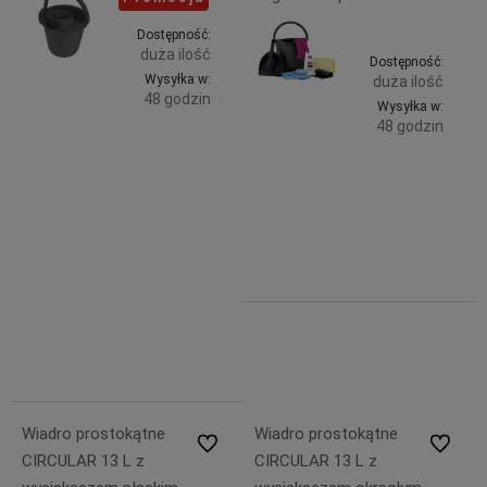
Dostępność:
duża ilość
Dostępność:
Wysyłka w:
duża ilość
48 godzin
Wysyłka w:
48 godzin
Do
15,29 zł
Do
zawiera
54,99 zł
koszyka
23% VAT,
zawiera
bez
koszyka
23% VAT,
kosztów
bez
dostawy
kosztów
dostawy
16,99 zł
15,29 zł
Wiadro prostokątne
Wiadro prostokątne
Do ulubionych
Do ulubi
CIRCULAR 13 L z
CIRCULAR 13 L z