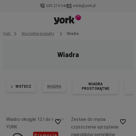
605 274 540
e-bok@york.pl
York
Wszystkie produkty
Wiadra
Wiadra
WIADRA
WSTECZ
WIADRA
PROSTOKĄTNE
Wiadro okrągłe 12 l do mopa
Zestaw do mycia
Do ulubionych
Do ulubi
YORK
czyszczenia sprzątania
nagrobków pomników
Promocja