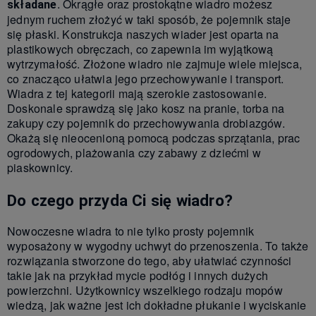
. Okrągłe oraz prostokątne
w
iadro możesz
składane
jednym ruchem złożyć w taki sposób, że pojemnik staje
się płaski. Konstrukcja naszych wiader jest oparta na
plastikowych obręczach, co zapewnia im wyjątkową
wytrzymałość. Złożone wiadro nie zajmuje wiele miejsca,
co znacząco ułatwia jego przechowywanie i transport.
Wiadra z tej kategorii mają szerokie zastosowanie.
Doskonale sprawdzą się jako kosz na pranie, torba na
zakupy czy pojemnik do przechowywania drobiazgów.
Okażą się nieocenioną pomocą podczas sprzątania, prac
ogrodowych, plażowania czy zabawy z dziećmi w
piaskownicy.
Do czego przyda Ci się wiadro?
Nowoczesne wiadra to nie tylko prosty pojemnik
wyposażony w wygodny uchwyt do przenoszenia. To także
rozwiązania stworzone do tego, aby ułatwiać czynności
takie jak na przykład mycie podłóg i innych dużych
powierzchni. Użytkownicy wszelkiego rodzaju mopów
wiedzą, jak ważne jest ich dokładne płukanie i wyciskanie