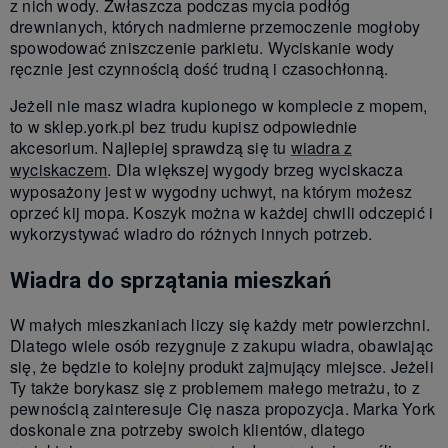
z nich wody. Zwłaszcza podczas mycia podłóg
drewnianych, których nadmierne przemoczenie mogłoby
spowodować zniszczenie parkietu. Wyciskanie wody
ręcznie jest czynnością dość trudną i czasochłonną.
Jeżeli nie masz wiadra kupionego w komplecie z mopem,
to w sklep.york.pl bez trudu kupisz odpowiednie
akcesorium. Najlepiej sprawdzą się tu
wiadra z
wyciskaczem
. Dla większej wygody brzeg wyciskacza
wyposażony jest w wygodny uchwyt, na którym możesz
oprzeć kij mopa. Koszyk można w każdej chwili odczepić i
wykorzystywać wiadro do różnych innych potrzeb.
Wiadra do sprzątania mieszkań
W małych mieszkaniach liczy się każdy metr powierzchni.
Dlatego wiele osób rezygnuje z zakupu wiadra, obawiając
się, że będzie to kolejny produkt zajmujący miejsce. Jeżeli
Ty także borykasz się z problemem małego metrażu, to z
pewnością zainteresuje Cię nasza propozycja. Marka York
doskonale zna potrzeby swoich klientów, dlatego