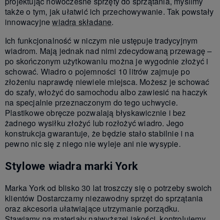
projektując nowoczesne sprzęty do sprzątania, myślimy
także o tym, jak ułatwić ich przechowywanie. Tak powstały
innowacyjne
wiadra składane
.
Ich funkcjonalność w niczym nie ustępuje tradycyjnym
wiadrom. Mają jednak nad nimi zdecydowaną przewagę –
po skończonym użytkowaniu można je wygodnie złożyć i
schować. Wiadro o pojemności 10 litrów zajmuje po
złożeniu naprawdę niewiele miejsca. Możesz je schować
do szafy, włożyć do samochodu albo zawiesić na haczyk
na specjalnie przeznaczonym do tego uchwycie.
Plastikowe obręcze pozwalają błyskawicznie i bez
żadnego wysiłku złożyć lub rozłożyć wiadro. Jego
konstrukcja gwarantuje, że będzie stało stabilnie i na
pewno nic się z niego nie wyleje ani nie wysypie.
Stylowe wiadra marki York
Marka York od blisko 30 lat troszczy się o potrzeby swoich
klientów Dostarczamy niezawodny sprzęt do sprzątania
oraz akcesoria ułatwiające utrzymanie porządku.
Stawiamy na materiały najwyższej jakości, kontrolujemy