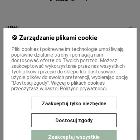
prywatności
O NAS
🍪 Zarządzanie plikami cookie
INFORMACJE
Pliki cookies i pokrewne im technologie umożliwiają
poprawne działanie strony i pomagają nam
PŁATNOŚCI I DOSTAWA
dostosować ofertę do Twoich potrzeb. Możesz
zaakceptować wykorzystanie przez nas wszystkich
MOJE KONTO
tych plików i przejść do sklepu lub dostosować
użycie plików do swoich preferencji, wybierając opcję
"Dostosuj zgody".
Więcej o plikach cookies
WSPÓŁPRACA
przeczytasz w naszej Polityce prywatności.
Zaakceptuj tylko niezbędne
Sklep internetowy Shoper Premium
Szablon Shoper Modern 3.0™
od
GrowCommerce
Dostosuj zgody
Zaakceptuj wszystkie