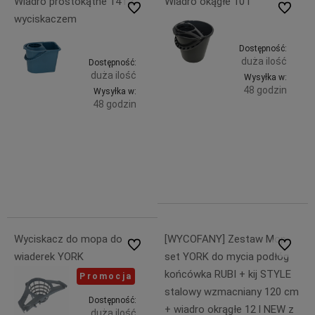
Wiadro prostokątne 14 l z
Wiadro okągłe 10 l
Do ulubionych
Do ulubi
wyciskaczem
Dostępność:
duża ilość
Dostępność:
duża ilość
Wysyłka w:
48 godzin
Wysyłka w:
48 godzin
Do
7,99 zł
Do
11,99 zł
zawiera
koszyka
23%
zawiera
koszyka
VAT, bez
23% VAT,
kosztów
bez
dostawy
kosztów
dostawy
Wyciskacz do mopa do
[WYCOFANY] Zestaw Mop
Do ulubionych
Do ulubi
wiaderek YORK
set YORK do mycia podłóg
końcówka RUBI + kij STYLE
Promocja
stalowy wzmacniany 120 cm
Dostępność:
+ wiadro okrągłe 12 l NEW z
duża ilość