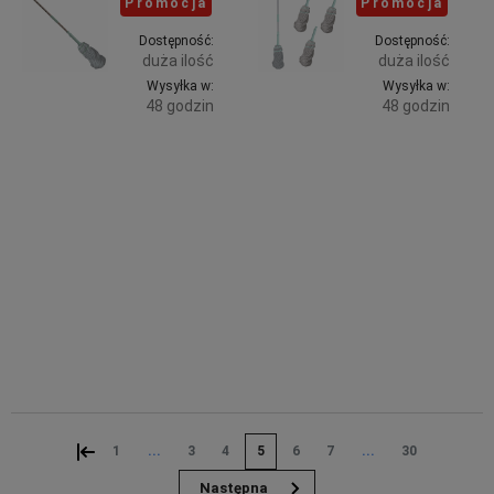
Promocja
Promocja
Dostępność:
Dostępność:
duża ilość
duża ilość
Wysyłka w:
Wysyłka w:
48 godzin
48 godzin
Do
Do
26,99 zł
67,49 zł
zawiera
zawiera
koszyka
koszyka
23% VAT,
23% VAT,
bez
bez
kosztów
kosztów
dostawy
dostawy
29,99 zł
74,99 zł
26,99 zł
79,99 zł
«
1
...
3
4
5
6
7
...
30
»