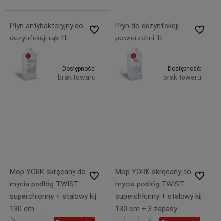
Płyn antybakteryjny do
Płyn do dezynfekcji
Do ulubionych
Do ulubi
dezynfekcji rąk 1L
powierzchni 1L
Dostępność:
Dostępność:
brak towaru
brak towaru
34,99 zł
34,99 zł
Powiadom o dostępności
Powiadom
zawiera
zawiera
23% VAT,
23% VAT,
bez
bez
kosztów
kosztów
dostawy
dostawy
Mop YORK skręcany do
Mop YORK skręcany do
Do ulubionych
Do ulubi
mycia podłóg TWIST
mycia podłóg TWIST
superchłonny + stalowy kij
superchłonny + stalowy kij
130 cm
130 cm + 3 zapasy