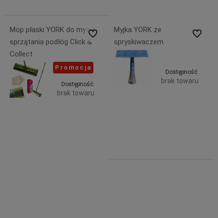
19,67 zł
Mop płaski YORK do mycia
Myjka YORK ze
Do ulubionych
Do ulubi
sprzątania podłóg Click &
spryskiwaczem
Collect
Promocja
Dostępność:
brak towaru
Dostępność:
brak towaru
25,99 zł
Powiadom
zawiera
40,49 zł
Powiadom o dostępności
23% VAT,
zawiera
bez
23% VAT,
kosztów
bez
dostawy
kosztów
dostawy
44,99 zł
40,49 zł