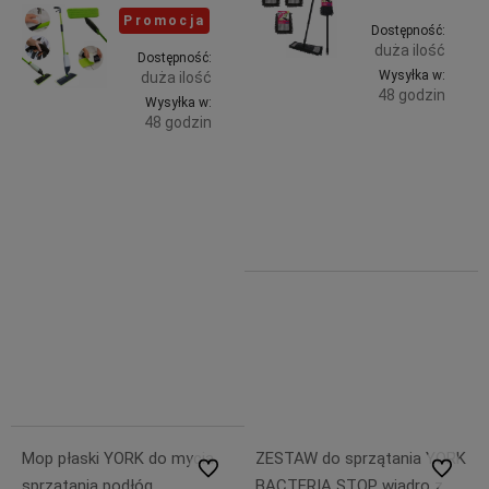
Promocja
Dostępność:
duża ilość
Dostępność:
Wysyłka w:
duża ilość
48 godzin
Wysyłka w:
48 godzin
Do
44,99 zł
Do
zawiera
34,39 zł
koszyka
23% VAT,
zawiera
bez
koszyka
23% VAT,
kosztów
bez
dostawy
kosztów
dostawy
42,99 zł
34,39 zł
Mop płaski YORK do mycia
ZESTAW do sprzątania YORK
Do ulubionych
Do ulubi
sprzątania podłóg
BACTERIA STOP wiadro z