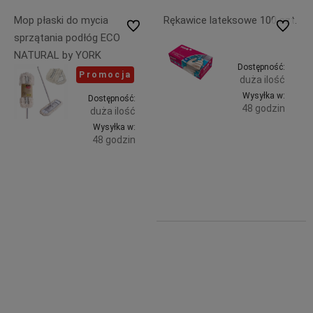
Mop płaski do mycia
Rękawice lateksowe 100 szt.
Do ulubionych
Do ulubi
sprzątania podłóg ECO
NATURAL by YORK
Dostępność:
Promocja
duża ilość
Wysyłka w:
Dostępność:
48 godzin
duża ilość
Wysyłka w:
Do
39,99 zł
48 godzin
zawiera
koszyka
Do
23% VAT,
19,67 zł
bez
zawiera
kosztów
koszyka
23% VAT,
dostawy
bez
kosztów
dostawy
26,99 zł