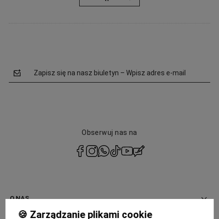
Zapisz się na nasz biuletyn – Wpisz adres e-mail
Obserwuj nas na
polityce
prywatności
O NAS
🍪 Zarządzanie plikami cookie