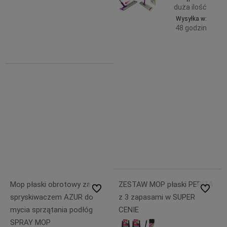
72,99 zł
duża ilość
Powiadom o dostępności
zawiera
Wysyłka w:
23% VAT,
48 godzin
bez
kosztów
Do
40,99 zł
dostawy
zawiera
koszyka
23% VAT,
bez
kosztów
dostawy
49,99 zł
40,99 zł
Mop płaski obrotowy za
ZESTAW MOP płaski PEPITA
Do ulubionych
Do ulubi
spryskiwaczem AZUR do
z 3 zapasami w SUPER
mycia sprzątania podłóg
CENIE
SPRAY MOP