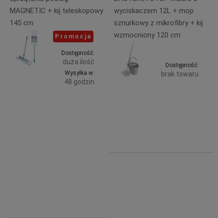
MAGNETIC + kij teleskopowy
wyciskaczem 12L + mop
145 cm
sznurkowy z mikrofibry + kij
wzmocniony 120 cm
Promocja
Dostępność:
duża ilość
Dostępność:
Wysyłka w:
brak towaru
48 godzin
39,99 zł
Do
Powiadom
38,69 zł
zawiera
zawiera
23% VAT,
koszyka
23% VAT,
bez
bez
kosztów
kosztów
dostawy
dostawy
42,99 zł
38,69 zł