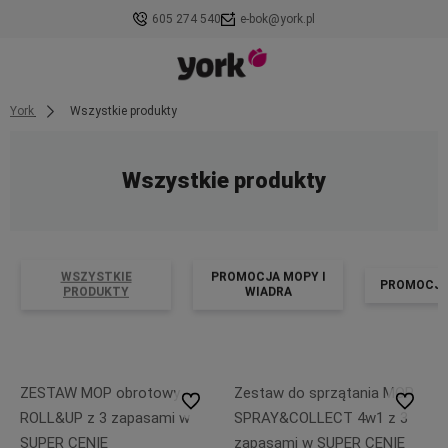
605 274 540
e-bok@york.pl
York
Wszystkie produkty
Wszystkie produkty
WSZYSTKIE
PROMOCJA MOPY I
PROMOCJA
PRODUKTY
WIADRA
ZESTAW MOP obrotowy
Zestaw do sprzątania MOP
Do ulubionych
Do ulubi
ROLL&UP z 3 zapasami w
SPRAY&COLLECT 4w1 z 3
SUPER CENIE
zapasami w SUPER CENIE