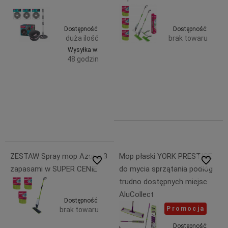
Dostępność:
Dostępność:
duża ilość
brak towaru
Wysyłka w:
99,99 zł
48 godzin
Powiadom
zawiera
Do
23% VAT,
149,99 zł
bez
zawiera
koszyka
kosztów
23% VAT,
dostawy
bez
kosztów
dostawy
ZESTAW Spray mop Azur z 3
Mop płaski YORK PRESTIGE
Do ulubionych
Do ulubi
zapasami w SUPER CENIE
do mycia sprzątania podłóg
trudno dostępnych miejsc
AluCollect
Dostępność:
Promocja
brak towaru
Dostępność: