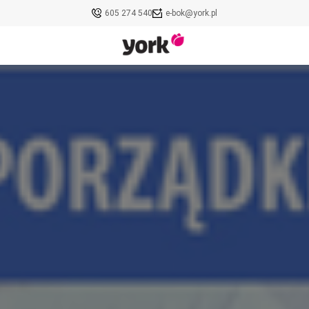
605 274 540
e-bok@york.pl