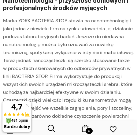
Nanotechnologia - przyszłość domowych i
profesjonalnych środków myjących
Marka YORK BACTERIA STOP stawia na nanotechnologię i
jako jedna z niewielu firm na rynku udowadnia jej działanie
podczas laboratoryjnych badań. Jeszcze do niedawna
nanotechnologię można było uznawać za nowinkę
techniczną, spotykaną wyłącznie w inżynierii materiałowej.
Teraz jednak nanocząsteczki są szeroko stosowane także
w produktach skierowanych do odbiorców prywatnych w
linii BACTERIA STOP. Firma wykorzystuje do produkcji
wszystkich swoich urządzeń mikrocząsteczki srebra, które
uchodzą za najbardziej efektywne w swoim działaniu.
Cząsteczki dzięki wielkości rzędu kilku nanometrów mogą
skutecznie wejść we wszelkie zagłębienia, pory i szczeliny,
gwarantując zarówno dokładne czyszczenie powierzchni
(w przypadku środków czystości z nanotechnologią), jak i
wykazując działanie hydrofobowe. Chronią bowiem