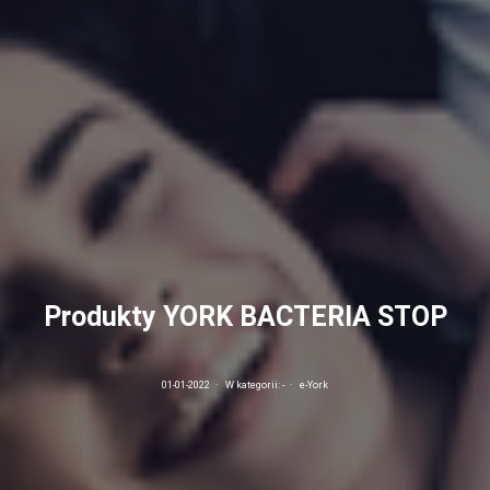
Produkty YORK BACTERIA STOP
01-01-2022
·
W kategorii:
-
·
e-York