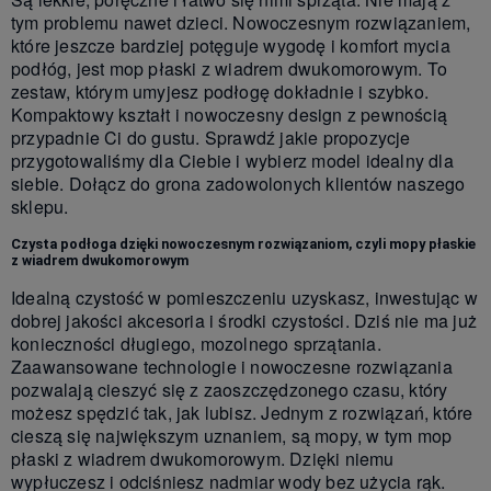
tym problemu nawet dzieci. Nowoczesnym rozwiązaniem,
które jeszcze bardziej potęguje wygodę i komfort mycia
podłóg, jest mop płaski z wiadrem dwukomorowym. To
zestaw, którym umyjesz podłogę dokładnie i szybko.
Kompaktowy kształt i nowoczesny design z pewnością
przypadnie Ci do gustu. Sprawdź jakie propozycje
przygotowaliśmy dla Ciebie i wybierz model idealny dla
siebie. Dołącz do grona zadowolonych klientów naszego
sklepu.
Czysta podłoga dzięki nowoczesnym rozwiązaniom, czyli mopy płaskie
z wiadrem dwukomorowym
Idealną czystość w pomieszczeniu uzyskasz, inwestując w
dobrej jakości akcesoria i środki czystości. Dziś nie ma już
konieczności długiego, mozolnego sprzątania.
Zaawansowane technologie i nowoczesne rozwiązania
pozwalają cieszyć się z zaoszczędzonego czasu, który
możesz spędzić tak, jak lubisz. Jednym z rozwiązań, które
cieszą się największym uznaniem, są mopy, w tym mop
płaski z wiadrem dwukomorowym. Dzięki niemu
wypłuczesz i odciśniesz nadmiar wody bez użycia rąk.