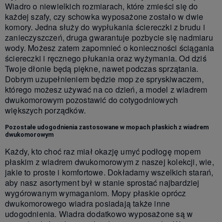
Wiadro o niewielkich rozmiarach, które zmieści się do
każdej szafy, czy schowka wyposażone zostało w dwie
komory. Jedna służy do wypłukania ściereczki z brudu i
zanieczyszczeń, druga gwarantuje pozbycie się nadmiaru
wody. Możesz zatem zapomnieć o konieczności ściągania
ściereczki i ręcznego płukania oraz wyżymania. Od dziś
Twoje dłonie będą piękne, nawet podczas sprzątania.
Dobrym uzupełnieniem będzie mop ze spryskiwaczem,
którego możesz używać na co dzień, a model z wiadrem
dwukomorowym pozostawić do cotygodniowych
większych porządków.
Pozostałe udogodnienia zastosowane w mopach płaskich z wiadrem
dwukomorowym
Każdy, kto choć raz miał okazję umyć podłogę mopem
płaskim z wiadrem dwukomorowym z naszej kolekcji, wie,
jakie to proste i komfortowe. Dokładamy wszelkich starań,
aby nasz asortyment był w stanie sprostać najbardziej
wygórowanym wymaganiom. Mopy płaskie oprócz
dwukomorowego wiadra posiadają także inne
udogodnienia. Wiadra dodatkowo wyposażone są w