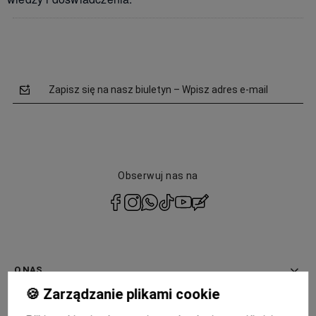
Zapisz się na nasz biuletyn – Wpisz adres e-mail
Obserwuj nas na
polityce
prywatności
O NAS
🍪 Zarządzanie plikami cookie
INFORMACJE