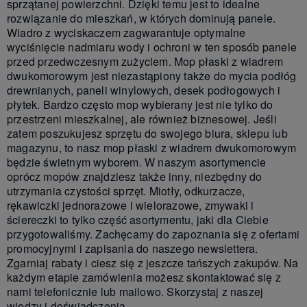
sprzątanej powierzchni. Dzięki temu jest to idealne
rozwiązanie do mieszkań, w których dominują panele.
Wiadro z wyciskaczem zagwarantuje optymalne
wyciśnięcie nadmiaru wody i ochroni w ten sposób panele
przed przedwczesnym zużyciem. Mop płaski z wiadrem
dwukomorowym jest niezastąpiony także do mycia podłóg
drewnianych, paneli winylowych, desek podłogowych i
płytek. Bardzo często mop wybierany jest nie tylko do
przestrzeni mieszkalnej, ale również biznesowej. Jeśli
zatem poszukujesz sprzętu do swojego biura, sklepu lub
magazynu, to nasz mop płaski z wiadrem dwukomorowym
będzie świetnym wyborem. W naszym asortymencie
oprócz mopów znajdziesz także inny, niezbędny do
utrzymania czystości sprzęt. Miotły, odkurzacze,
rękawiczki jednorazowe i wielorazowe, zmywaki i
ściereczki to tylko część asortymentu, jaki dla Ciebie
przygotowaliśmy. Zachęcamy do zapoznania się z ofertami
promocyjnymi i zapisania do naszego newslettera.
Zgarniaj rabaty i ciesz się z jeszcze tańszych zakupów. Na
każdym etapie zamówienia możesz skontaktować się z
nami telefonicznie lub mailowo. Skorzystaj z naszej
wiedzy i doświadczenia.