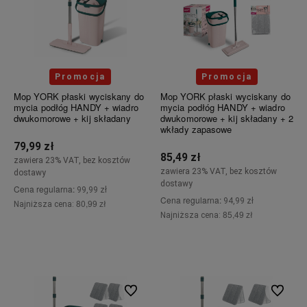
Promocja
Promocja
Mop YORK płaski wyciskany do
Mop YORK płaski wyciskany do
mycia podłóg HANDY + wiadro
mycia podłóg HANDY + wiadro
dwukomorowe + kij składany
dwukomorowe + kij składany + 2
wkłady zapasowe
79,99 zł
85,49 zł
zawiera 23% VAT, bez kosztów
zawiera 23% VAT, bez kosztów
dostawy
dostawy
Cena regularna:
99,99 zł
Cena regularna:
94,99 zł
80,99 zł
Najniższa cena:
85,49 zł
Najniższa cena:
Do koszyka
Do koszyka
Do ulubionych
Do ulubi