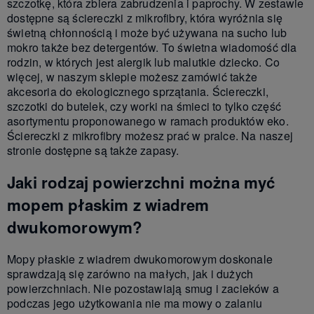
szczotkę, która zbiera zabrudzenia i paprochy. W zestawie
dostępne są ściereczki z mikrofibry, która wyróżnia się
świetną chłonnością i może być używana na sucho lub
mokro także bez detergentów. To świetna wiadomość dla
rodzin, w których jest alergik lub malutkie dziecko. Co
więcej, w naszym sklepie możesz zamówić także
akcesoria do ekologicznego sprzątania. Ściereczki,
szczotki do butelek, czy worki na śmieci to tylko część
asortymentu proponowanego w ramach produktów eko.
Ściereczki z mikrofibry możesz prać w pralce. Na naszej
stronie dostępne są także zapasy.
Jaki rodzaj powierzchni można myć
mopem płaskim z wiadrem
dwukomorowym?
Mopy płaskie z wiadrem dwukomorowym doskonale
sprawdzają się zarówno na małych, jak i dużych
powierzchniach. Nie pozostawiają smug i zacieków a
podczas jego użytkowania nie ma mowy o zalaniu