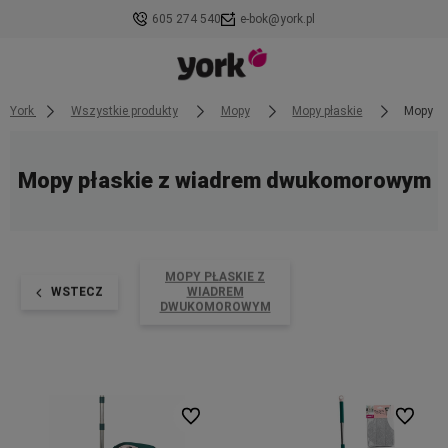
605 274 540
e-bok@york.pl
York
Wszystkie produkty
Mopy
Mopy płaskie
Mopy p
Mopy płaskie z wiadrem dwukomorowym
MOPY PŁASKIE Z
WSTECZ
WIADREM
DWUKOMOROWYM
Do ulubionych
Do ulubi