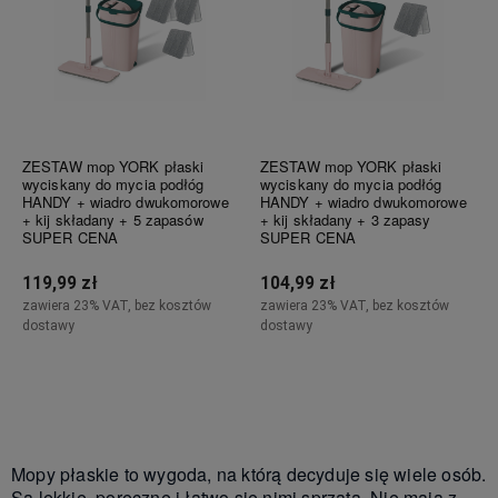
ZESTAW mop YORK płaski
ZESTAW mop YORK płaski
wyciskany do mycia podłóg
wyciskany do mycia podłóg
HANDY + wiadro dwukomorowe
HANDY + wiadro dwukomorowe
+ kij składany + 5 zapasów
+ kij składany + 3 zapasy
SUPER CENA
SUPER CENA
119,99 zł
104,99 zł
zawiera 23% VAT, bez kosztów
zawiera 23% VAT, bez kosztów
dostawy
dostawy
Do koszyka
Do koszyka
Mopy płaskie to wygoda, na którą decyduje się wiele osób.
Są lekkie, poręczne i łatwo się nimi sprząta. Nie mają z