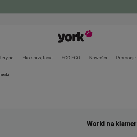
teryjne
Eko sprzątanie
ECO EGO
Nowości
Promocje
amerki
Worki na klamer