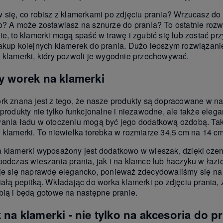
 się, co robisz z klamerkami po zdjęciu prania? Wrzucasz do 
o? A może zostawiasz na sznurze do prania? To ostatnie rozwią
ie, to klamerki mogą spaść w trawę i zgubić się lub zostać pr
akup kolejnych klamerek do prania. Dużo lepszym rozwiązani
 klamerki, który pozwoli je wygodnie przechowywać.
y worek na klamerki
rk znana jest z tego, że nasze produkty są dopracowane w n
 produkty nie tylko funkcjonalne i niezawodne, ale także eleg
ania ładu w otoczeniu mogą być jego dodatkową ozdobą. Tak
 klamerki. To niewielka torebka w rozmiarze 34,5 cm na 14 cm
 klamerki wyposażony jest dodatkowo w wieszak, dzięki cz
podczas wieszania prania, jak i na klamce lub haczyku w ła
je się naprawdę elegancko, ponieważ zdecydowaliśmy się na 
iałą pepitką. Wkładając do worka klamerki po zdjęciu prania
bią i będą gotowe na następne pranie.
na klamerki - nie tylko na akcesoria do p