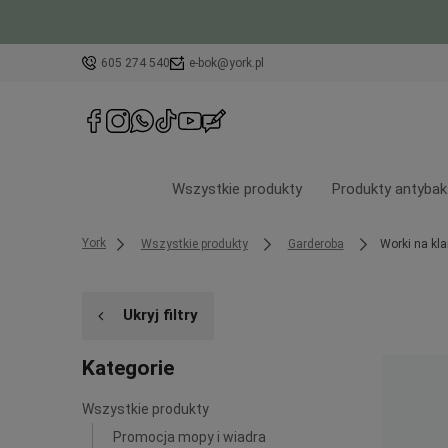
605 274 540
e-bok@york.pl
Wszystkie produkty
Produkty antybak
York
Wszystkie produkty
Garderoba
Worki na kl
Ukryj filtry
Kategorie
Wszystkie produkty
Promocja mopy i wiadra