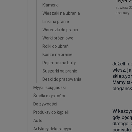
15,99 z
Klamerki
zawiera 2
Wieszaki na ubrania
dostawy
Linki na pranie
Woreczki do prania
Worki próżniowe
Rolki do ubrań
Kosze na pranie
Jeżeli lu
Pojemniki na buty
wiesz, j
Suszarki na pranie
sklep.yo
Deski do prasowania
Mamy tak
eleganck
Myjki i ściągaczki
Środki czystości
Do żywności
W każdym
Produkty do kąpieli
gdy będą
Auto
dlatego,
pomysłu 
Artykuły dekoracyjne