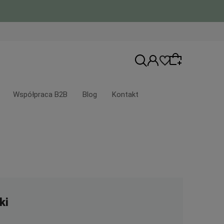
Współpraca B2B
Blog
Kontakt
Wybierz coś dla siebie z naszej aktualnej
oferty lub zaloguj się, aby przywrócić
dodane produkty do listy z poprzedniej
sesji.
ki