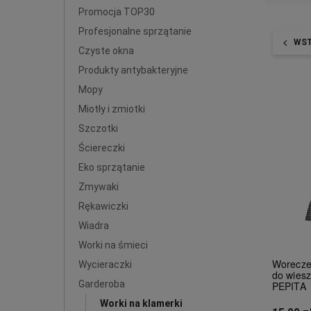
Promocja TOP30
Profesjonalne sprzątanie
WS
Czyste okna
Produkty antybakteryjne
Mopy
Miotły i zmiotki
Szczotki
Ściereczki
Eko sprzątanie
Zmywaki
Rękawiczki
Wiadra
Worki na śmieci
Worecze
Wycieraczki
do wiesz
Garderoba
PEPITA
Worki na klamerki