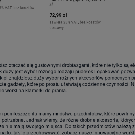
ł
zł
3% VAT, bez kosztów
72,99 zł
zawiera 23% VAT, bez kosztów
Do koszyka
dostawy
Do koszyka
bisz otaczać się gustownymi drobiazgami, które nie tylko są e
ak duży jest wybór różnego rodzaju pudełek i opakowań poz
rk.pl znajdziesz duży wybór różnych akcesoriów pomocnych p
że gadżety, które po prostu ułatwiają codzienne czynności. N
ie worki na klamerki do prania.
 pomieszczeniu mamy mnóstwo przedmiotów, które powinny mi
 potrzebne. Jednak wiemy, że różne drobne akcesoria, których
 że nie mają swojego miejsca. Do takich przedmiotów należą z
na to, jak je przechowywać, zobacz nasze innowacyjne worki 