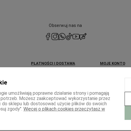
Obserwuj nas na
polityce
prywatności
PŁATNOŚCI I DOSTAWA
MOJE KONTO
Dostawa i formy płatności
Twoje zamówieni
kie
KUP teraz, ZAPŁAĆ później
Ustawienia konta
ogie umożliwiają poprawne działanie strony i pomagają
Zwroty i reklamacje
 potrzeb. Możesz zaakceptować wykorzystanie przez
ść do sklepu lub dostosować użycie plików do swoich
suj zgody".
Więcej o plikach cookies przeczytasz w
p internetowy Shoper Premium
Szablon Shoper Modern 3.0™
od GrowComm