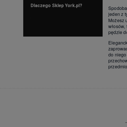
Dlaczego Sklep York.pl?
Spodobał
jeden z 
Możesz u
włosów, 
pędzle d
Eleganck
zaprowad
do niego
przechow
przedmio