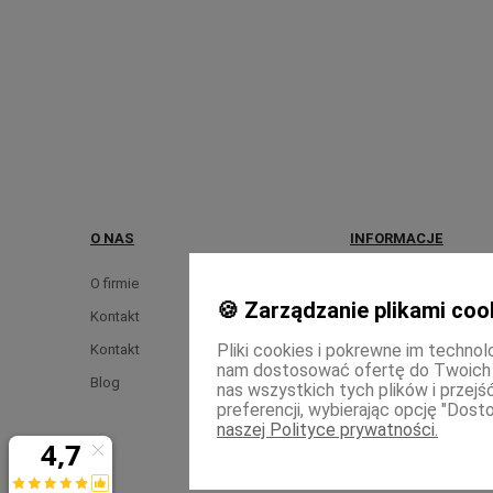
O NAS
INFORMACJE
O firmie
Regulamin
🍪 Zarządzanie plikami coo
Kontakt
Polityka prywatności
Pliki cookies i pokrewne im technol
Kontakt
nam dostosować ofertę do Twoich
Blog
nas wszystkich tych plików i przej
preferencji, wybierając opcję "Dosto
naszej Polityce prywatności.
Skle