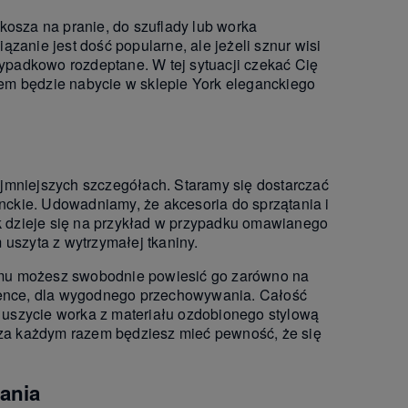
kosza na pranie, do szuflady lub worka
zanie jest dość popularne, ale jeżeli sznur wisi
zypadkowo rozdeptane. W tej sytuacji czekać Cię
em będzie nabycie w sklepie York eleganckiego
ajmniejszych szczegółach. Staramy się dostarczać
anckie. Udowadniamy, że akcesoria do sprzątania i
 dzieje się na przykład w przypadku omawianego
 uszyta z wytrzymałej tkaniny.
emu możesz swobodnie powiesić go zarówno na
zience, dla wygodnego przechowywania. Całość
uszycie worka z materiału ozdobionego stylową
, za każdym razem będziesz mieć pewność, że się
rania