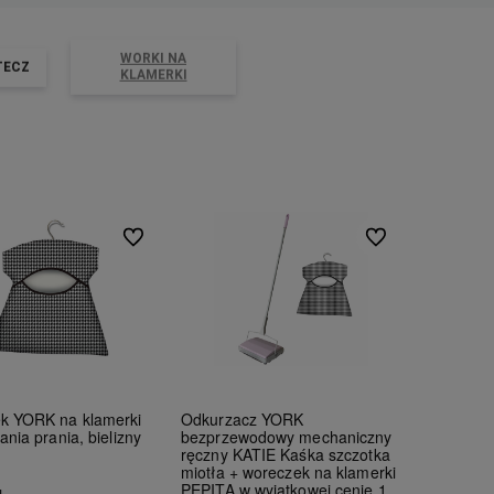
WORKI NA
TECZ
KLAMERKI
Do ulubionych
Do ulubionych
k YORK na klamerki
Odkurzacz YORK
ania prania, bielizny
bezprzewodowy mechaniczny
ręczny KATIE Kaśka szczotka
miotła + woreczek na klamerki
PEPITA w wyjątkowej cenie 1