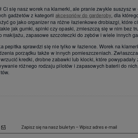
 Ci się nasz worek na klamerki, ale pranie zwykle suszysz w
tych gadżetów z kategorii
, dla które
akcesoriów do garderoby
żyć go jako organizer na różne łazienkowe drobiazgi, które c
takie jak gumki, spinki czy opaski, zmieszczą się w nim be
o makijażu, zapasowe szczoteczki do zębów i wiele innych g
a pepitka sprawdzi się nie tylko w łazience. Worek na klam
zenia porządku także w innych pomieszczeniach. Zwłaszcza
 wrzucić kredki, drobne zabawki lub klocki, które powypadały
ywanie różnego rodzaju pilotów i zapasowych baterii do nich
tów.
Zapisz się na nasz biuletyn – Wpisz adres e-mail