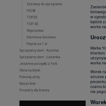
Zestawy do sprzątania
Zastanów
FSC®
folioweg
w ogrodz
TOP50
będzie z
TOP 30
worka na
Wyprzedaż
Urocz
Darmowa dostawa
Pepita za 1 zł
Marka Yo
Sprzątamy dom - Kuchnia
klientom
Sprzątamy dom - Łazienka
utrzymyw
worka na
Jesienne porządki z York
Okna na błysk
Worek na
sznurze 
Pokonaj zimę
prezentu
Nasze linie
czarno-b
Produkty dla branży
nie pogu
Worek 