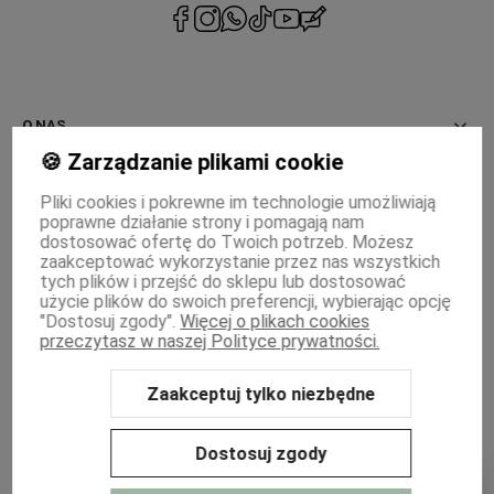
polityce
prywatności
O NAS
🍪 Zarządzanie plikami cookie
INFORMACJE
Pliki cookies i pokrewne im technologie umożliwiają
poprawne działanie strony i pomagają nam
PŁATNOŚCI I DOSTAWA
dostosować ofertę do Twoich potrzeb. Możesz
zaakceptować wykorzystanie przez nas wszystkich
MOJE KONTO
tych plików i przejść do sklepu lub dostosować
użycie plików do swoich preferencji, wybierając opcję
"Dostosuj zgody".
Więcej o plikach cookies
WSPÓŁPRACA
przeczytasz w naszej Polityce prywatności.
Zaakceptuj tylko niezbędne
Sklep internetowy Shoper Premium
Szablon Shoper Modern 3.0™
od
GrowCommerce
Dostosuj zgody