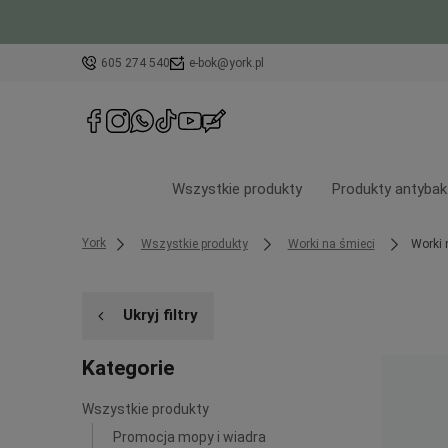
605 274 540
e-bok@york.pl
Wszystkie produkty
Produkty antybak
York
Wszystkie produkty
Worki na śmieci
Worki 
Ukryj filtry
Kategorie
Wszystkie produkty
Promocja mopy i wiadra