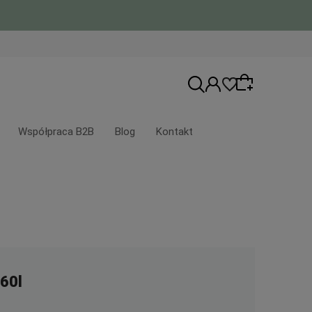
Współpraca B2B
Blog
Kontakt
Wybierz coś dla siebie z naszej aktualnej
oferty lub zaloguj się, aby przywrócić
dodane produkty do listy z poprzedniej
sesji.
60l