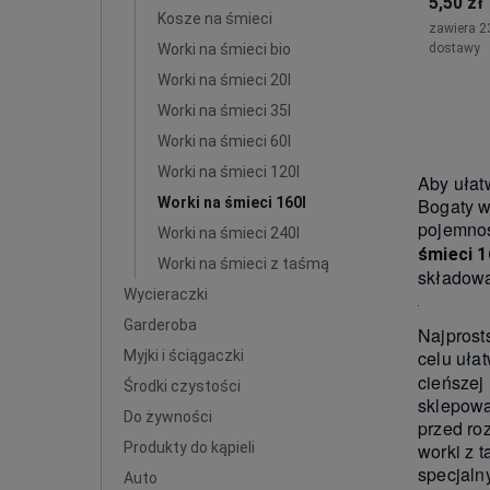
5,50 zł
Kosze na śmieci
zawiera 2
Worki na śmieci bio
dostawy
Worki na śmieci 20l
Worki na śmieci 35l
Worki na śmieci 60l
Worki na śmieci 120l
Aby ułat
Worki na śmieci 160l
Bogaty w
pojemnoś
Worki na śmieci 240l
śmieci 1
Worki na śmieci z taśmą
składow
Wycieraczki
Garderoba
Najprost
celu uła
Myjki i ściągaczki
cieńszej
Środki czystości
sklepową
Do żywności
przed ro
Produkty do kąpieli
worki z 
specjaln
Auto