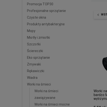
Promocja TOP30
Profesjonalne sprzątanie
WS
Czyste okna
Produkty antybakteryjne
Mopy
Miotły i zmiotki
Szczotki
Ściereczki
Eko sprzątanie
Zmywaki
Rękawiczki
Wiadra
Worki na śmieci
Worki n
Worki na śmieci
bardzo 
zawiązywane
wytrzym
Worki na śmieci mocne