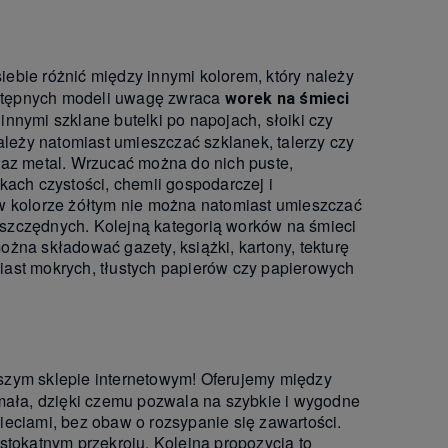
iebie różnić między innymi kolorem, który należy
stępnych modeli uwagę zwraca
worek na śmieci
nymi szklane butelki po napojach, słoiki czy
eży natomiast umieszczać szklanek, talerzy czy
raz metal. Wrzucać można do nich puste,
kach czystości, chemii gospodarczej i
 w kolorze żółtym nie można natomiast umieszczać
szczędnych. Kolejną kategorią worków na śmieci
żna składować gazety, książki, kartony, tekturę
iast mokrych, tłustych papierów czy papierowych
szym sklepie internetowym! Oferujemy między
ymała, dzięki czemu pozwala na szybkie i wygodne
ieciami, bez obaw o rozsypanie się zawartości.
stokątnym przekroju. Kolejna propozycja to