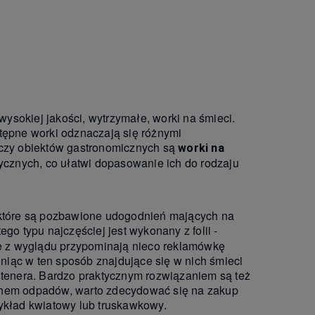
ysokiej jakości, wytrzymałe, worki na śmieci.
stępne worki odznaczają się różnymi
czy obiektów gastronomicznych są
worki na
tycznych, co ułatwi dopasowanie ich do rodzaju
, które są pozbawione udogodnień mających na
ego typu najczęściej jest wykonany z folii -
óre z wyglądu przypominają nieco reklamówkę
niąc w ten sposób znajdujące się w nich śmieci
tenera. Bardzo praktycznym rozwiązaniem są też
achem odpadów, warto zdecydować się na zakup
kład kwiatowy lub truskawkowy.