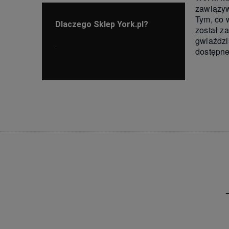
zawiązyw
Tym, co 
Dlaczego Sklep York.pl?
został z
gwiaździ
dostępne