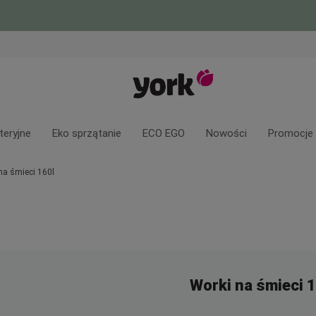
teryjne
Eko sprzątanie
ECO EGO
Nowości
Promocje
na śmieci 160l
Worki na śmieci 1