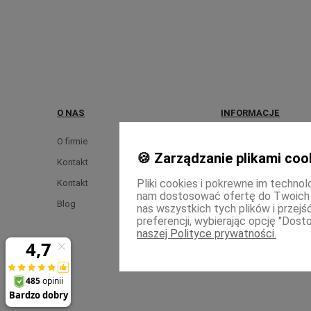
O NAS
INFORMACJE
O firmie
Regulamin
🍪 Zarządzanie plikami coo
Kontakt
Polityka prywatności
Pliki cookies i pokrewne im technol
Kontakt
nam dostosować ofertę do Twoich
Blog
nas wszystkich tych plików i przej
preferencji, wybierając opcję "Dosto
naszej Polityce prywatności.
Skle