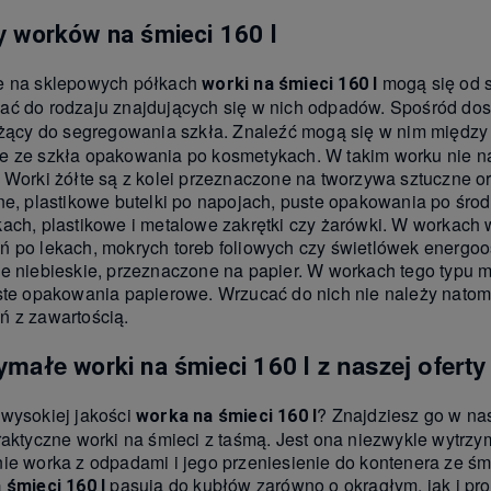
y
worków na śmieci 160 l
e na sklepowych półkach
mogą się od s
worki na śmieci 160 l
ć do rodzaju znajdujących się w nich odpadów. Spośród do
żący do segregowania szkła. Znaleźć mogą się w nim między in
 ze szkła opakowania po kosmetykach. W takim worku nie nal
 Worki żółte są z kolei przeznaczone na tworzywa sztuczne o
ne, plastikowe butelki po napojach, puste opakowania po środ
ach, plastikowe i metalowe zakrętki czy żarówki. W workach
 po lekach, mokrych toreb foliowych czy świetlówek energoo
e niebieskie, przeznaczone na papier. W workach tego typu mo
ste opakowania papierowe. Wrzucać do nich nie należy natom
 z zawartością.
zymałe
z naszej oferty
worki na śmieci 160 l
wysokiej jakości
? Znajdziesz go w na
worka na śmieci 160 l
raktyczne worki na śmieci z taśmą. Jest ona niezwykle wytrz
ie worka z odpadami i jego przeniesienie do kontenera ze śm
pasują do kubłów zarówno o okrągłym, jak i pro
 śmieci 160 l