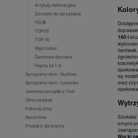
Artykuły dekoracyjne
Kolor
Zestawy do sprzątania
Dostępn
FSC®
dopasowa
TOP50
słu
160 l
TOP 30
wykonane
Wyprzedaż
żarówek.
zgniecio
Darmowa dostawa
kosmetyk
Pepita za 1 zł
opakowań
Sprzątamy dom - Kuchnia
są model
oraz czy
Sprzątamy dom - Łazienka
opakowań
Jesienne porządki z York
Okna na błysk
Wytr
Pokonaj zimę
Szukasz 
Nasze linie
innymi p
Produkty dla branży
zawiązan
Worki na