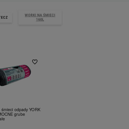
WORKI NA ŚMIECI
TECZ
160L
Do ulubionych
a śmieci odpady YORK
MOCNE grube
ałe