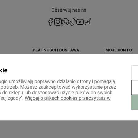
Obserwuj nas na
polityce
prywatności
PŁATNOŚCI I DOSTAWA
MOJE KONTO
Dostawa i formy płatności
Twoje zamówieni
kie
KUP teraz, ZAPŁAĆ później
Ustawienia konta
ogie umożliwiają poprawne działanie strony i pomagają
Zwroty i reklamacje
 potrzeb. Możesz zaakceptować wykorzystanie przez
ść do sklepu lub dostosować użycie plików do swoich
suj zgody".
Więcej o plikach cookies przeczytasz w
p internetowy Shoper Premium
Szablon Shoper Modern 3.0™
od GrowComm