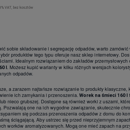
3% VAT, bez kosztów
Do koszyka
wić sobie składowanie i segregację odpadów, warto zamówić w
ybór produktów tego typu oferuje nasz sklep internetowy. Do
ciami. Idealnym rozwiązaniem do zakładów przemysłowych 
. Możesz kupić warianty w kilku różnych wersjach kolorys
60 l
anych odpadów.
sze, a zarazem najtańsze rozwiązanie to produkty klasyczne
twienie ich zamykania i przenoszenia.
t
Worek na śmieci 160 l
 lub nieco grubszej. Dostępne są również worki z uszami, kt
. Pozwalają one na ich wygodne zawiązanie, skutecznie chro
zsypaniem się podczas przenoszenia odpadów z domu do kon
taśmą ściągającą. Aby ustrzec się przed nieprzyjemnym zap
ych worków aromatyzowanych. Mogą one mieć zapach na przy