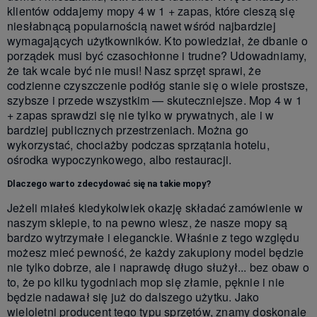
klientów oddajemy mopy 4 w 1 + zapas, które cieszą się
niesłabnącą popularnością nawet wśród najbardziej
wymagających użytkowników. Kto powiedział, że dbanie o
porządek musi być czasochłonne i trudne? Udowadniamy,
że tak wcale być nie musi! Nasz sprzęt sprawi, że
codzienne czyszczenie podłóg stanie się o wiele prostsze,
szybsze i przede wszystkim — skuteczniejsze. Mop 4 w 1
+ zapas sprawdzi się nie tylko w prywatnych, ale i w
bardziej publicznych przestrzeniach. Można go
wykorzystać, chociażby podczas sprzątania hotelu,
ośrodka wypoczynkowego, albo restauracji.
Dlaczego warto zdecydować się na takie mopy?
Jeżeli miałeś kiedykolwiek okazję składać zamówienie w
naszym sklepie, to na pewno wiesz, że nasze mopy są
bardzo wytrzymałe i eleganckie. Właśnie z tego względu
możesz mieć pewność, że każdy zakupiony model będzie
nie tylko dobrze, ale i naprawdę długo służył... bez obaw o
to, że po kilku tygodniach mop się złamie, pęknie i nie
będzie nadawał się już do dalszego użytku. Jako
wieloletni producent tego typu sprzętów, znamy doskonale