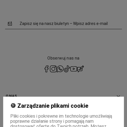
Zapisz się na nasz biuletyn – Wpisz adres e-mail
Obserwuj nas na
polityce
prywatności
O NAS
🍪 Zarządzanie plikami cookie
INFORMACJE
Pliki cookies i pokrewne im technologie umożliwiają
poprawne działanie strony i pomagają nam
PŁATNOŚCI I DOSTAWA
dostosować ofertę do Twoich potrzeb. Możesz