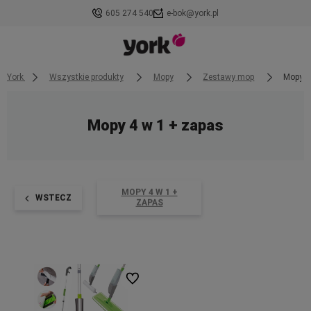
605 274 540
e-bok@york.pl
York
Wszystkie produkty
Mopy
Zestawy mop
Mopy 4
Mopy 4 w 1 + zapas
MOPY 4 W 1 +
WSTECZ
ZAPAS
Do ulubionych