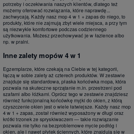
potrzeby i oczekiwania naszych klientów, dlatego też
możemy oferować rozwiązania, które naprawdę...
zachwycają. Każdy nasz mop 4 w 1 + zapas do niego, to
produkty, które nie zajmują zbyt wiele miejsca, a przy tym
są niezwykle komfortowe podczas codziennego
użytkowania. Możesz przechowywać je w łazience albo
np. w pralni.
Inne zalety mopów 4 w 1
Egzemplarze, które czekają na Ciebie w tej kategorii,
łączą w sobie zalety aż czterech produktów. W zestawie
znajduje się standardowa, płaska końcówka mopa, która
pozwala na skuteczne sprzątanie m.in. przestrzeni pod
szafami albo łóżkami. Oprócz tego w zestawie znajdziesz
również funkcjonalną końcówkę myjki do okien, z którą
czyszczenie okien jest o wiele łatwiejsze. Każdy nasz mop
4 w 1 + zapas, został również wyposażony w długi oraz
krótki trzonek ze spryskiwaczem — takie rozwiązanie
pozwala nie tylko na bezproblemowe mycie podłóg i
okien, ale i nawet płytek ściennych, które znajdują się w