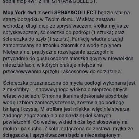
sobie mop 4w1 z linii SPRAY&COLLECT.
będzie stał na
Mop York 4w1 z serii SPRAY&COLLECT
straży porządku w Twoim domu. W skład zestawu
wchodzą: długi mop ze spryskiwaczem, krótka myjka ze
spryskiwaczem, ściereczka do podłogi (1 sztuka) oraz
ściereczka do szyb (1 sztuka). Funkcję wiadra przejął
zamontowany na trzonku zbiornik na wodę z płynem.
Niebanalne, praktyczne rozwiązanie szczególnie
przypadnie do gustu osobom mieszkającym w niewielkich
mieszkaniach, w których brakuje miejsca na
przechowywanie sprzętu i akcesoriów do sprzątania.
Ściereczka przeznaczona do mycia podłogi wykonana jest
z mikrofibry – innowacyjnego włókna o nieprzeciętnych
właściwościach. Chłonna tkanina doskonale absorbuje
wodę i zbiera zanieczyszczenia, zostawiając podłogę
lśniącą i czystą. Mikrofibra jest miękka, więc nie stwarza
żadnego zagrożenia dla najbardziej delikatnych
powierzchni. Co ważne, wkład może być stosowany na
mokro i na sucho. Z kolei dołączona do zestawu myjka ze
ściągaczką i spryskiwaczem będzie niezastąpionym