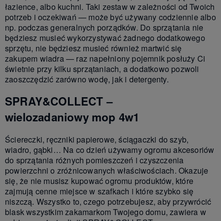
łazience, albo kuchni. Taki zestaw w zależności od Twoich
potrzeb i oczekiwań — może być używany codziennie albo
np. podczas generalnych porządków. Do sprzątania nie
będziesz musieć wykorzystywać żadnego dodatkowego
sprzętu, nie będziesz musieć również martwić się
zakupem wiadra — raz napełniony pojemnik posłuży Ci
świetnie przy kilku sprzątaniach, a dodatkowo pozwoli
zaoszczędzić zarówno wodę, jak i detergenty.
SPRAY&COLLECT –
wielozadaniowy mop 4w1
Ściereczki, ręczniki papierowe, ściągaczki do szyb,
wiadro, gąbki… Na co dzień używamy ogromu akcesoriów
do sprzątania różnych pomieszczeń i czyszczenia
powierzchni o zróżnicowanych właściwościach. Okazuje
się, że nie musisz kupować ogromu produktów, które
zajmują cenne miejsce w szafkach i które szybko się
niszczą. Wszystko to, czego potrzebujesz, aby przywrócić
blask wszystkim zakamarkom Twojego domu, zawiera w