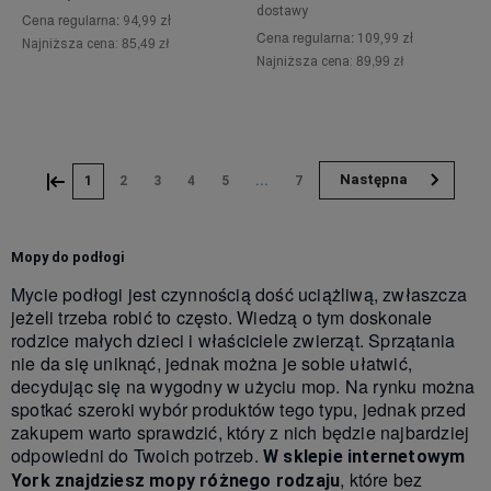
dostawy
Cena regularna:
94,99 zł
Cena regularna:
109,99 zł
85,49 zł
Najniższa cena:
89,99 zł
Najniższa cena:
Do koszyka
Do koszyka
«
»
1
2
3
4
5
...
7
Mopy do podłogi
Mycie podłogi jest czynnością dość uciążliwą, zwłaszcza
jeżeli trzeba robić to często. Wiedzą o tym doskonale
rodzice małych dzieci i właściciele zwierząt. Sprzątania
nie da się uniknąć, jednak można je sobie ułatwić,
decydując się na wygodny w użyciu mop. Na rynku można
spotkać szeroki wybór produktów tego typu, jednak przed
zakupem warto sprawdzić, który z nich będzie najbardziej
odpowiedni do Twoich potrzeb.
W sklepie internetowym
, które bez
York znajdziesz mopy różnego rodzaju