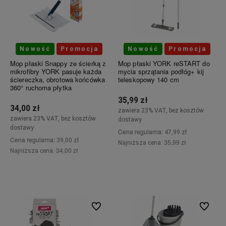
Nowość
Promocja
Nowość
Promocja
Mop płaski Snappy ze ścierką z
Mop płaski YORK reSTART do
mikrofibry YORK pasuje każda
mycia sprzątania podłóg+ kij
ściereczka, obrotowa końcówka
teleskopowy 140 cm
360° ruchoma płytka
35,99 zł
34,00 zł
zawiera 23% VAT, bez kosztów
zawiera 23% VAT, bez kosztów
dostawy
dostawy
Cena regularna:
47,99 zł
Cena regularna:
39,00 zł
35,99 zł
Najniższa cena:
34,00 zł
Najniższa cena:
Do koszyka
Do koszyka
Do ulubionych
Do ulubi