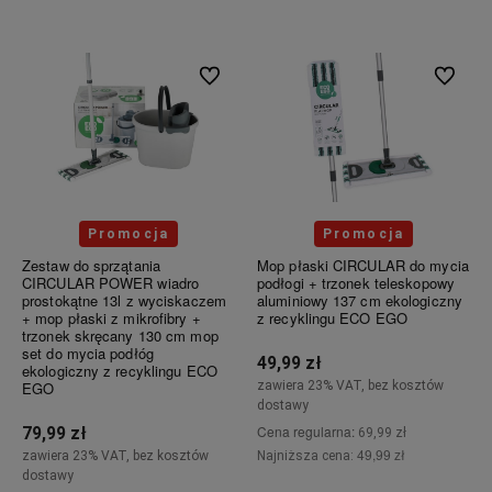
Powiadom o dostępności
Do ulubionych
Do ulubi
Promocja
Promocja
Zestaw do sprzątania
Mop płaski CIRCULAR do mycia
CIRCULAR POWER wiadro
podłogi + trzonek teleskopowy
prostokątne 13l z wyciskaczem
aluminiowy 137 cm ekologiczny
+ mop płaski z mikrofibry +
z recyklingu ECO EGO
trzonek skręcany 130 cm mop
set do mycia podłóg
49,99 zł
ekologiczny z recyklingu ECO
zawiera 23% VAT, bez kosztów
EGO
dostawy
Cena regularna:
79,99 zł
69,99 zł
49,99 zł
Najniższa cena:
zawiera 23% VAT, bez kosztów
dostawy