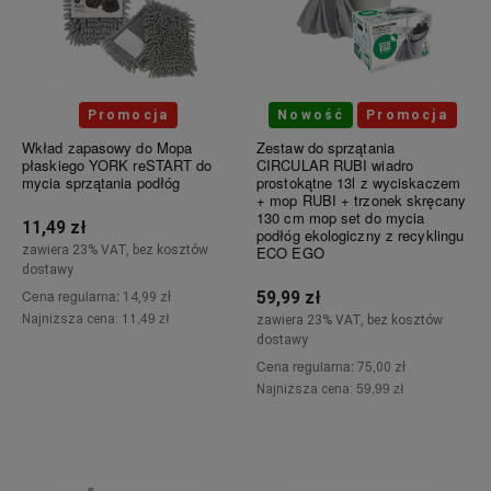
Promocja
Nowość
Promocja
Wkład zapasowy do Mopa
Zestaw do sprzątania
płaskiego YORK reSTART do
CIRCULAR RUBI wiadro
mycia sprzątania podłóg
prostokątne 13l z wyciskaczem
+ mop RUBI + trzonek skręcany
130 cm mop set do mycia
11,49 zł
podłóg ekologiczny z recyklingu
zawiera 23% VAT, bez kosztów
ECO EGO
dostawy
Cena regularna:
59,99 zł
14,99 zł
11,49 zł
Najniższa cena:
zawiera 23% VAT, bez kosztów
dostawy
Cena regularna:
75,00 zł
Powiadom o dostępności
59,99 zł
Najniższa cena:
Do koszyka