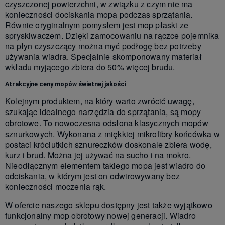
czyszczonej powierzchni, w związku z czym nie ma
konieczności dociskania mopa podczas sprzątania.
Równie oryginalnym pomysłem jest mop płaski ze
spryskiwaczem. Dzięki zamocowaniu na rączce pojemnika
na płyn czyszczący można myć podłogę bez potrzeby
używania wiadra. Specjalnie skomponowany materiał
wkładu myjącego zbiera do 50% więcej brudu.
Atrakcyjne ceny mopów świetnej jakości
Kolejnym produktem, na który warto zwrócić uwagę,
szukając idealnego narzędzia do sprzątania, są
mopy
obrotowe
. To nowoczesna odsłona klasycznych mopów
sznurkowych. Wykonana z miękkiej mikrofibry końcówka w
postaci króciutkich sznureczków doskonale zbiera wodę,
kurz i brud. Można jej używać na sucho i na mokro.
Nieodłącznym elementem takiego mopa jest wiadro do
odciskania, w którym jest on odwirowywany bez
konieczności moczenia rąk.
W ofercie naszego sklepu dostępny jest także wyjątkowo
funkcjonalny mop obrotowy nowej generacji. Wiadro