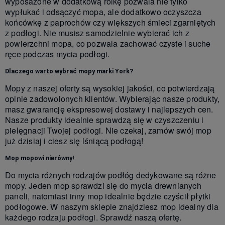
wyposażone w dodatkową rolkę pozwala nie tylko
wypłukać i odsączyć mopa, ale dodatkowo oczyszcza
końcówkę z paprochów czy większych śmieci zgarniętych
z podłogi. Nie musisz samodzielnie wybierać ich z
powierzchni mopa, co pozwala zachować czyste i suche
ręce podczas mycia podłogi.
Dlaczego warto wybrać mopy marki York?
Mopy z naszej oferty są wysokiej jakości, co potwierdzają
opinie zadowolonych klientów. Wybierając nasze produkty,
masz gwarancję ekspresowej dostawy i najlepszych cen.
Nasze produkty idealnie sprawdzą się w czyszczeniu i
pielęgnacji Twojej podłogi. Nie czekaj, zamów swój mop
już dzisiaj i ciesz się lśniącą podłogą!
Mop mopowi nierówny!
Do mycia różnych rodzajów podłóg dedykowane są różne
mopy. Jeden mop sprawdzi się do mycia drewnianych
paneli, natomiast inny mop idealnie będzie czyścił płytki
podłogowe. W naszym sklepie znajdziesz mop idealny dla
każdego rodzaju podłogi. Sprawdź naszą ofertę.