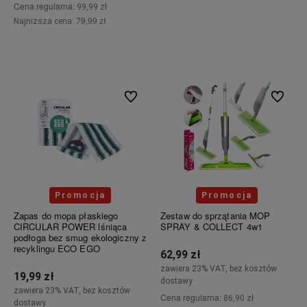
Cena regularna:
99,99 zł
Do koszyka
79,99 zł
Najniższa cena:
Powiadom o dostępności
Do ulubionych
Do ulubi
Promocja
Promocja
Zapas do mopa płaskiego
Zestaw do sprzątania MOP
CIRCULAR POWER lśniąca
SPRAY & COLLECT 4w1
podłoga bez smug ekologiczny z
recyklingu ECO EGO
62,99 zł
zawiera 23% VAT, bez kosztów
19,99 zł
dostawy
zawiera 23% VAT, bez kosztów
Cena regularna:
86,90 zł
dostawy