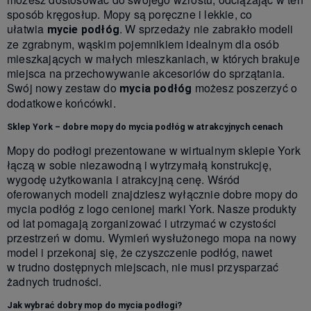
sposób kręgosłup. Mopy są poręczne i lekkie, co
ułatwia
. W sprzedaży nie zabrakło modeli
mycie podłóg
ze zgrabnym, wąskim pojemnikiem idealnym dla osób
mieszkających w małych mieszkaniach, w których brakuje
miejsca na przechowywanie akcesoriów do sprzątania.
Swój nowy zestaw do
możesz poszerzyć o
mycia podłóg
dodatkowe końcówki.
Sklep York – dobre mopy do mycia podłóg w atrakcyjnych cenach
Mopy do podłogi prezentowane w wirtualnym sklepie York
łączą w sobie niezawodną i wytrzymałą konstrukcję,
wygodę użytkowania i atrakcyjną cenę. Wśród
oferowanych modeli znajdziesz wyłącznie dobre mopy do
mycia podłóg z logo cenionej marki York. Nasze produkty
od lat pomagają zorganizować i utrzymać w czystości
przestrzeń w domu. Wymień wysłużonego mopa na nowy
model i przekonaj się, że czyszczenie podłóg, nawet
w trudno dostępnych miejscach, nie musi przysparzać
żadnych trudności.
Jak wybrać dobry mop do mycia podłogi?