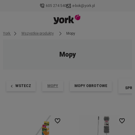
605 274 540
e-bok@york.pl
York
Wszystkie produkty
Mopy
Mopy
WSTECZ
MOPY
MOPY OBROTOWE
SPRY
Do ulubionych
Do ulubi