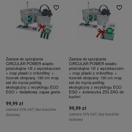
Do ulubionych
Do ulubi
Zestaw do sprzątania
Zestaw do sprzątania
CIRCULAR POWER wiadro
CIRCULAR POWER wiadro
prostokątne 13l z wyciskaczem
prostokątne 13l z wyciskaczem
+ mop płaski z mikrofibry +
+ mop płaski z mikrofibry +
trzonek skręcany 130 cm mop
trzonek skręcany 130 cm mop
set do mycia podłóg
set do mycia podłóg
ekologiczny z recyklingu ECO
ekologiczny z recyklingu ECO
EGO + dodatkowy zapas gratis
EGO + ściereczka ZIG ZAG do
kuchni
99,99 zł
99,99 zł
zawiera 23% VAT, bez kosztów
zawiera 23% VAT, bez kosztów
dostawy
dostawy
Do koszyka