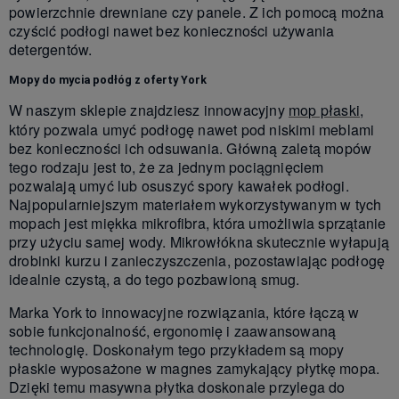
powierzchnie drewniane czy panele. Z ich pomocą można
czyścić podłogi nawet bez konieczności używania
detergentów.
Mopy do mycia podłóg z oferty York
W naszym sklepie znajdziesz innowacyjny
mop płaski
,
który
pozwala
umyć podłogę nawet pod niskimi meblami
bez konieczności ich odsuwania. Główną zaletą mopów
tego rodzaju jest to, że za jednym pociągnięciem
pozwalają umyć lub osuszyć spory kawałek podłogi.
Najpopularniejszym materiałem wykorzystywanym w tych
mopach jest miękka mikrofibra, która umożliwia sprzątanie
przy użyciu samej wody. Mikrowłókna skutecznie wyłapują
drobinki kurzu i zanieczyszczenia, pozostawiając podłogę
idealnie czystą, a do tego pozbawioną smug.
Marka York to innowacyjne rozwiązania, które łączą w
sobie funkcjonalność, ergonomię i zaawansowaną
technologię. Doskonałym tego przykładem są mopy
płaskie wyposażone w magnes zamykający płytkę mopa.
Dzięki temu masywna płytka doskonale przylega do