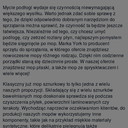
Mycie podłogi wydaje się czynnością niewymagającą
większego wysiłku. Warto jednak zdać sobie sprawę z
tego, że dzięki odpowiednio dobranym narzędziom do
sprzątania można sprawić, że czynność ta będzie jeszcze
łatwiejsza. Niezależnie od tego, czy chcesz umyć
podłogę, czy zetrzeć rozlany płyn, najlepszym pomysłem
będzie sięgnięcie po mop. Marka York to producent
sprzętu do sprzątania, w którego ofercie znajdziesz
nowoczesne mopy różnego rodzaju. Dzięki nim codzienne
porządki staną się dziecinnie proste. W naszej ofercie
znajdziesz mop płaski, a także mop ze spryskiwaczem i
wiele więcej!
Klasyczny już mop sznurkowy to tylko jedna z wielu
naszych propozycji. Składający się z wielu sznurków
bawełnianych mop doskonale sprawdza się podczas
czyszczenia płytek, powierzchni laminowanych czy
terakoty. Wychodząc naprzeciw oczekiwaniom klientów, do
produkcji naszych mopów wykorzystujemy inne
komponenty, takie jak na przykład miękkie materiały
syntetyczne, które delikatnie pielęgnują także