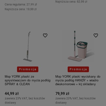
62,99 zł
Najniższa cena:
Cena regularna:
27,99 zł
19,99 zł
Najniższa cena:
Do koszyka
Do koszyka
Do ulubionych
Do ulubi
Promocja
Promocja
Mop YORK płaski ze
Mop YORK płaski wyciskany do
spryskiwaczem do mycia podłóg
mycia podłóg HANDY + wiadro
SPRAY & CLEAN
dwukomorowe + kij składany
44,99 zł
79,99 zł
zawiera 23% VAT, bez kosztów
zawiera 23% VAT, bez kosztów
dostawy
dostawy