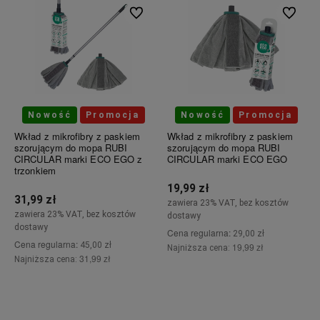
Do ulubionych
Do ulubi
Nowość
Promocja
Nowość
Promocja
Wkład z mikrofibry z paskiem
Wkład z mikrofibry z paskiem
szorującym do mopa RUBI
szorującym do mopa RUBI
CIRCULAR marki ECO EGO z
CIRCULAR marki ECO EGO
trzonkiem
19,99 zł
31,99 zł
zawiera 23% VAT, bez kosztów
zawiera 23% VAT, bez kosztów
dostawy
dostawy
Cena regularna:
29,00 zł
Cena regularna:
45,00 zł
19,99 zł
Najniższa cena:
31,99 zł
Najniższa cena:
Do koszyka
Do koszyka