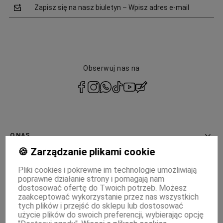
Zapisz się na nasz biuletyn – Wpisz adres e-mail
Obserwuj nas na
polityce
prywatności
O NAS
🍪 Zarządzanie plikami cookie
INFORMACJE
Pliki cookies i pokrewne im technologie umożliwiają
poprawne działanie strony i pomagają nam
PŁATNOŚCI I DOSTAWA
dostosować ofertę do Twoich potrzeb. Możesz
zaakceptować wykorzystanie przez nas wszystkich
MOJE KONTO
tych plików i przejść do sklepu lub dostosować
użycie plików do swoich preferencji, wybierając opcję