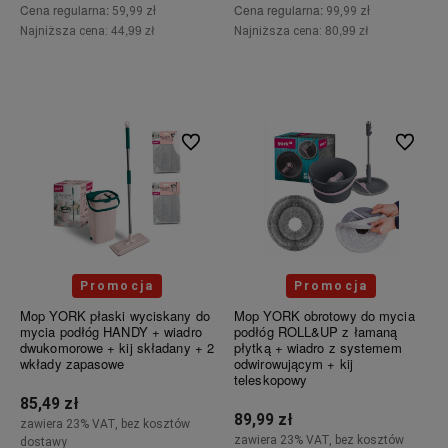
Cena regularna:
Cena regularna:
59,99 zł
99,99 zł
44,99 zł
80,99 zł
Najniższa cena:
Najniższa cena:
Do koszyka
Do koszyka
Do ulubionych
Do ulubi
Promocja
Promocja
Mop YORK płaski wyciskany do
Mop YORK obrotowy do mycia
mycia podłóg HANDY + wiadro
podłóg ROLL&UP z łamaną
dwukomorowe + kij składany + 2
płytką + wiadro z systemem
wkłady zapasowe
odwirowującym + kij
teleskopowy
85,49 zł
89,99 zł
zawiera 23% VAT, bez kosztów
zawiera 23% VAT, bez kosztów
dostawy