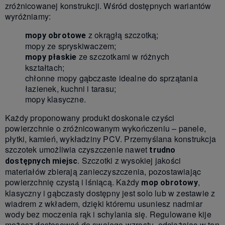
zróżnicowanej konstrukcji. Wśród dostępnych wariantów
wyróżniamy:
z okrągłą szczotką;
mopy obrotowe
mopy ze spryskiwaczem;
ze szczotkami w różnych
mopy płaskie
kształtach;
chłonne mopy gąbczaste idealne do sprzątania
łazienek, kuchni i tarasu;
mopy klasyczne.
Każdy proponowany produkt doskonale czyści
powierzchnie o zróżnicowanym wykończeniu – panele,
płytki, kamień, wykładziny PCV. Przemyślana konstrukcja
szczotek umożliwia czyszczenie nawet
trudno
. Szczotki z wysokiej jakości
dostępnych miejsc
materiałów zbierają zanieczyszczenia, pozostawiając
powierzchnię czystą i lśniącą. Każdy
,
mop obrotowy
klasyczny i gąbczasty dostępny jest solo lub w zestawie z
wiadrem z wkładem, dzięki któremu usuniesz nadmiar
wody bez moczenia rąk i schylania się. Regulowane kije
możesz dostosować do swojego wzrostu, odciążając w ten