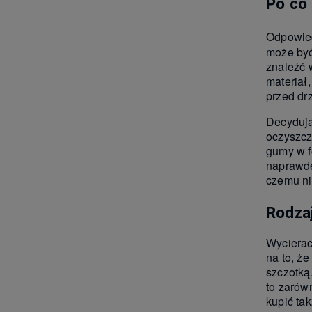
Po co 
Odpowie
może być
znaleźć 
materiał
przed dr
Decydują
oczyszcz
gumy w f
naprawdę
czemu ni
Rodzaj
Wycierac
na to, że
szczotką
to zarów
kupić ta