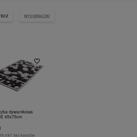
TECZ
WYCIERACZKI
Do ulubionych
czka dywanikowa
IE 45x75cm
ł
3% VAT, bez kosztów