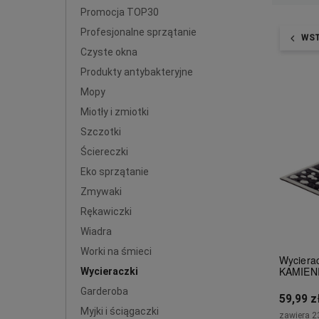
Promocja TOP30
Profesjonalne sprzątanie
WS
Czyste okna
Produkty antybakteryjne
Mopy
Miotły i zmiotki
Szczotki
Ściereczki
Eko sprzątanie
Zmywaki
Rękawiczki
Wiadra
Worki na śmieci
Wyciera
KAMIEN
Wycieraczki
Garderoba
59,99 z
Myjki i ściągaczki
zawiera 2