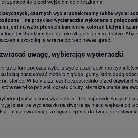
u bezpośrednio przed wejściem do mieszkania.
klasycznych, czarnych wycieraczek mamy także wycieracz
ozdobne – na przykład wycieraczka wykonana z połączenia
ana jest na wzór płaskich kamieni w kolorze białym i cza
do tego jest bardzo chłonna i nie ślizga się na podłodze. Aby
szczenia szczotką, a w razie potrzeb nawet uprać.
zwracać uwagę, wybierając wycieraczki
m kryterium podczas wyboru wycieraczki powinno być miejsc
ku lepiej zastosować modele z grubej gumy, które będą odpo
e na słońce. W korytarzu, czyli bezpośrednio przed drzwiam
która nie tylko pozwoli oczyścić buty, ale także stanie się sw
ryterium jest wielkość wycieraczki. Tak naprawdę wszystko za
rzyjęło się, że wycieraczki na dworze są nieco większe od t
rk.pl, masz gwarancję, że będzie spełniała Twoje oczekiwania,