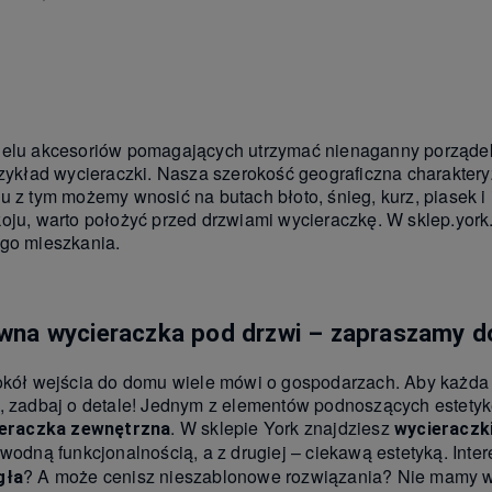
Do koszyka
elu akcesoriów pomagających utrzymać nienaganny porządek 
rzykład wycieraczki. Nasza szerokość geograficzna charaktery
u z tym możemy wnosić na butach błoto, śnieg, kurz, piasek i
oju, warto położyć przed drzwiami wycieraczkę. W sklep.york.
go mieszkania.
wna wycieraczka pod drzwi – zapraszamy d
okół wejścia do domu wiele mówi o gospodarzach. Aby każda 
, zadbaj o detale! Jednym z elementów podnoszących estetyk
. W sklepie York znajdziesz
eraczka zewnętrzna
wycieraczk
awodną funkcjonalnością, a z drugiej – ciekawą estetyką. Int
? A może cenisz nieszablonowe rozwiązania? Nie mamy wą
gła