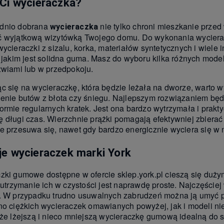
Ci wycieraczka?
dnio dobrana
nie tylko chroni mieszkanie prze
wycieraczka
 wyjątkową wizytówką Twojego domu. Do wykonania wycieracz
wycieraczki z sizalu, korka, materiałów syntetycznych i wiele
, jakim jest solidna guma. Masz do wyboru kilka różnych model
zwiami lub w przedpokoju.
c się na wycieraczkę, która będzie leżała na dworze, warto w
enie butów z błota czy śniegu. Najlepszym rozwiązaniem będ
ormie regularnych kratek. Jest ona bardzo wytrzymała i prakt
 długi czas. Wierzchnie prążki pomagają efektywniej zbierać
e przesuwa się, nawet gdy bardzo energicznie wyciera się w n
e wycieraczek marki York
zki gumowe dostępne w ofercie sklep.york.pl cieszą się duż
 utrzymanie ich w czystości jest naprawdę proste. Najczęściej
. W przypadku trudno usuwalnych zabrudzeń można ją umyć p
no ciężkich wycieraczek omawianych powyżej, jak i modeli ni
kże lżejszą i nieco mniejszą wycieraczkę gumową idealną do