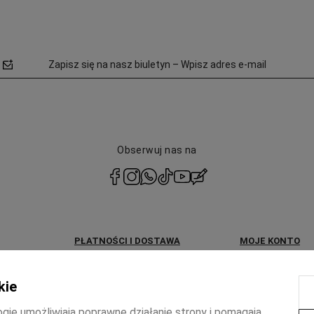
Zapisz się na nasz biuletyn – Wpisz adres e-mail
Obserwuj nas na
polityce
prywatności
PŁATNOŚCI I DOSTAWA
MOJE KONTO
Dostawa i formy płatności
Twoje zamówieni
kie
KUP teraz, ZAPŁAĆ później
Ustawienia konta
ogie umożliwiają poprawne działanie strony i pomagają
Zwroty i reklamacje