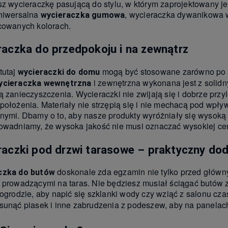
sz wycieraczkę pasującą do stylu, w którym zaprojektowany je
niwersalna
, wycieraczka dywanikowa 
wycieraczka gumowa
cowanych kolorach.
raczka do przedpokoju i na zewnątrz
tutaj
mogą być stosowane zarówno po ze
wycieraczki do domu
i zewnętrzna wykonana jest z solidn
ycieraczka wewnętrzna
ą zanieczyszczenia. Wycieraczki nie zwijają się i dobrze przy
położenia. Materiały nie strzępią się i nie mechacą pod wpły
nymi. Dbamy o to, aby nasze produkty wyróżniały się wysoką
owadniamy, że wysoka jakość nie musi oznaczać wysokiej ce
aczki pod drzwi tarasowe – praktyczny dod
doskonale zda egzamin nie tylko przed główn
czka do butów
 prowadzącymi na taras. Nie będziesz musiał ściągać butów 
 ogrodzie, aby napić się szklanki wody czy wziąć z salonu cz
sunąć piasek i inne zabrudzenia z podeszew, aby na panelach 