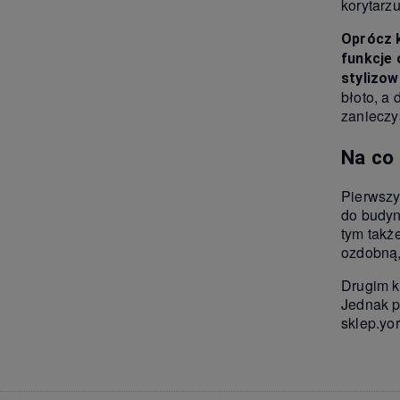
korytarz
Oprócz 
funkcje 
stylizow
błoto, a 
zanieczy
Na co 
Pierwszy
do budyn
tym takż
ozdobną, 
Drugim k
Jednak p
sklep.yo