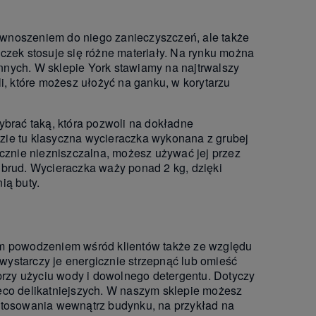
d wnoszeniem do niego zanieczyszczeń, ale także
ek stosuje się różne materiały. Na rynku można
 innych. W sklepie York stawiamy na najtrwalszy
i, które możesz ułożyć na ganku, w korytarzu
ybrać taką, która pozwoli na dokładne
zie tu klasyczna wycieraczka wykonana z grubej
ycznie niezniszczalna, możesz używać jej przez
 brud. Wycieraczka waży ponad 2 kg, dzięki
ią buty.
ym powodzeniem wśród klientów także ze względu
 wystarczy je energicznie strzepnąć lub omieść
rzy użyciu wody i dowolnego detergentu. Dotyczy
eco delikatniejszych. W naszym sklepie możesz
 stosowania wewnątrz budynku, na przykład na