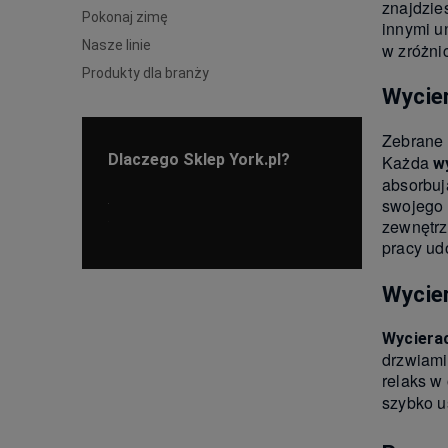
znajdzie
Pokonaj zimę
innymi u
Nasze linie
w zróżni
Produkty dla branży
Wycie
Zebrane 
Dlaczego Sklep York.pl?
Każda
w
absorbuj
swojego 
zewnętrz
pracy ud
Wycier
Wyciera
drzwiami
relaks w
szybko u