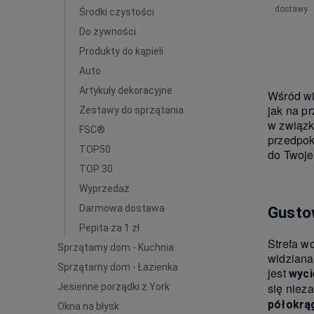
dostawy
Środki czystości
Do żywności
Produkty do kąpieli
Auto
Artykuły dekoracyjne
Wśród wi
jak na p
Zestawy do sprzątania
w związk
FSC®
przedpok
TOP50
do Twoje
TOP 30
Wyprzedaż
Darmowa dostawa
Gusto
Pepita za 1 zł
Strefa w
Sprzątamy dom - Kuchnia
widziana
Sprzątamy dom - Łazienka
jest
wyci
się niez
Jesienne porządki z York
półokrą
Okna na błysk