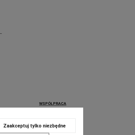
WSPÓŁPRACA
a
Współpraca B2B
Zaakceptuj tylko niezbędne