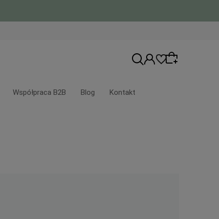
Współpraca B2B
Blog
Kontakt
Wybierz coś dla siebie z naszej aktualnej
oferty lub zaloguj się, aby przywrócić
dodane produkty do listy z poprzedniej
sesji.