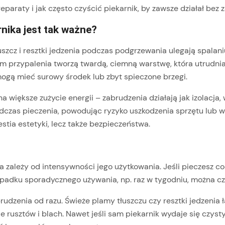
aty i jak często czyścić piekarnik, by zawsze działał bez z
nika jest tak ważne?
łuszcz i resztki jedzenia podczas podgrzewania ulegają spalan
przypalenia tworzą twardą, ciemną warstwę, która utrudnia 
mogą mieć surowy środek lub zbyt spieczone brzegi.
a większe zużycie energii – zabrudzenia działają jak izolacj
odczas pieczenia, powodując ryzyko uszkodzenia sprzętu lub 
estia estetyki, lecz także bezpieczeństwa.
 zależy od intensywności jego użytkowania. Jeśli pieczesz co
ypadku sporadycznego używania, np. raz w tygodniu, można czy
rudzenia od razu. Świeże plamy tłuszczu czy resztki jedzenia 
rusztów i blach. Nawet jeśli sam piekarnik wydaje się czysty, 