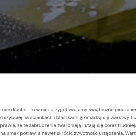
 sercem kuchni. To w nim przygotowujemy świąteczne pieczeni
m szybciej na ściankach i blaszkach gromadzą się warstwy tłu
wia, że te zabrudzenia twardnieją i stają się coraz trudniej
na smak potraw, a nawet skrócić żywotność urządzenia. Warto