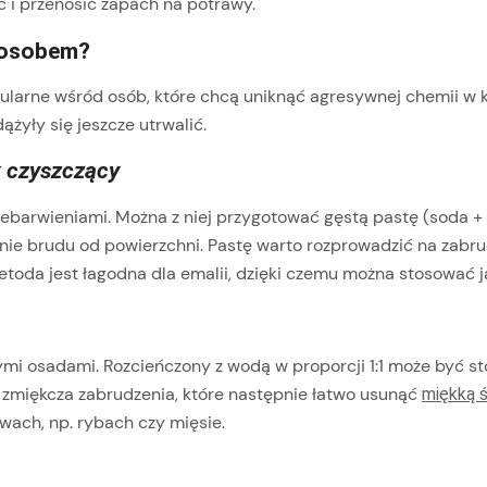
 i przenosić zapach na potrawy.
posobem?
larne wśród osób, które chcą uniknąć agresywnej chemii w kuc
ążyły się jeszcze utrwalić.
k czyszczący
zebarwieniami. Można z niej przygotować gęstą pastę (soda + 
ie brudu od powierzchni. Pastę warto rozprowadzić na zabrud
etoda jest łagodna dla emalii, dzięki czemu można stosować ją
tymi osadami. Rozcieńczony z wodą w proporcji 1:1 może być s
 zmiękcza zabrudzenia, które następnie łatwo usunąć
miękką 
ach, np. rybach czy mięsie.