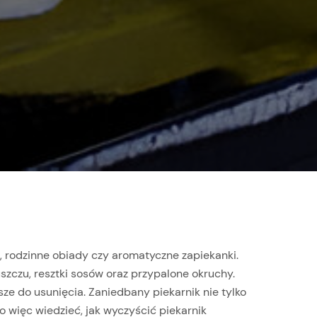
e, rodzinne obiady czy aromatyczne zapiekanki.
szczu, resztki sosów oraz przypalone okruchy.
sze do usunięcia. Zaniedbany piekarnik nie tylko
 więc wiedzieć, jak wyczyścić piekarnik