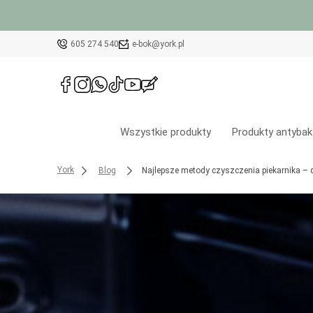
605 274 540
e-bok@york.pl
Wszystkie produkty
Produkty antybak
York
Blog
Najlepsze metody czyszczenia piekarnika –