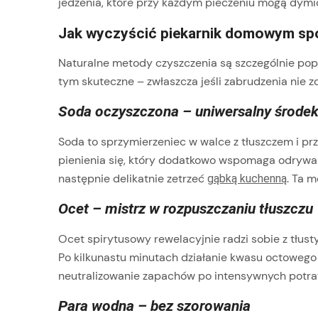
jedzenia, które przy każdym pieczeniu mogą dymić
Jak wyczyścić piekarnik domowym s
Naturalne metody czyszczenia są szczególnie popu
tym skuteczne – zwłaszcza jeśli zabrudzenia nie zd
Soda oczyszczona – uniwersalny środe
Soda to sprzymierzeniec w walce z tłuszczem i pr
pienienia się, który dodatkowo wspomaga odrywan
następnie delikatnie zetrzeć
. Ta m
gąbką kuchenną
Ocet – mistrz w rozpuszczaniu tłuszczu
Ocet spirytusowy rewelacyjnie radzi sobie z tłus
Po kilkunastu minutach działanie kwasu octowego
neutralizowanie zapachów po intensywnych potraw
Para wodna – bez szorowania