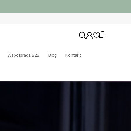
Współpraca B2B
Blog
Kontakt
Wybierz coś dla siebie z naszej aktualnej
oferty lub zaloguj się, aby przywrócić
dodane produkty do listy z poprzedniej
sesji.