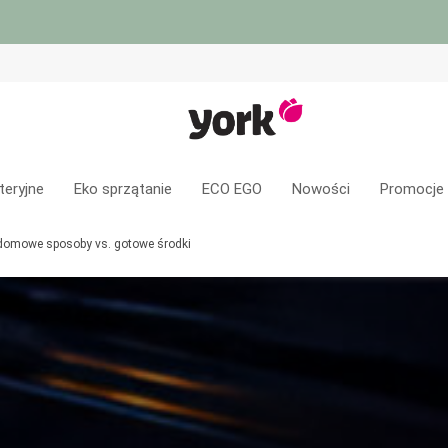
teryjne
Eko sprzątanie
ECO EGO
Nowości
Promocje
 domowe sposoby vs. gotowe środki