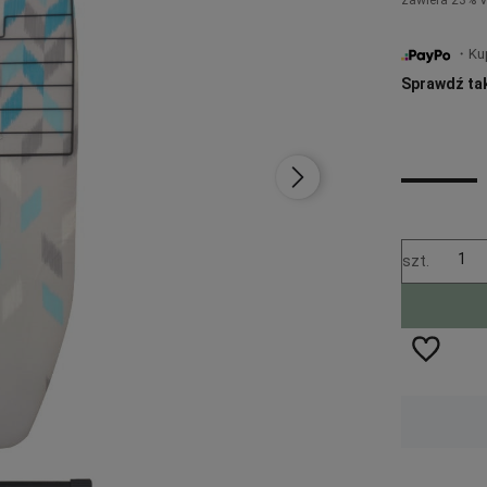
・Kup 
Sprawdź ta
szt.
Wysyłka w:
48 godzin