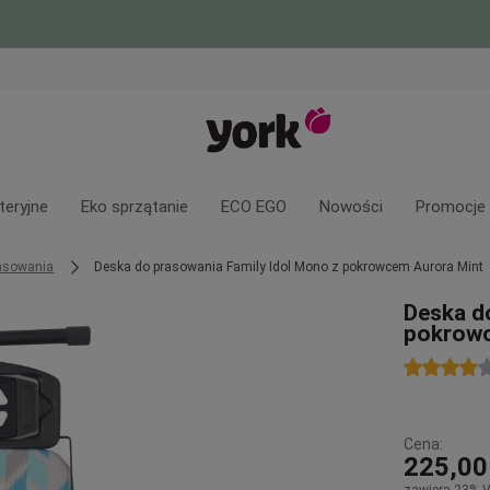
teryjne
Eko sprzątanie
ECO EGO
Nowości
Promocje
rasowania
Deska do prasowania Family Idol Mono z pokrowcem Aurora Mint
Deska d
pokrowc
Cena:
225,00
zawiera 23% 