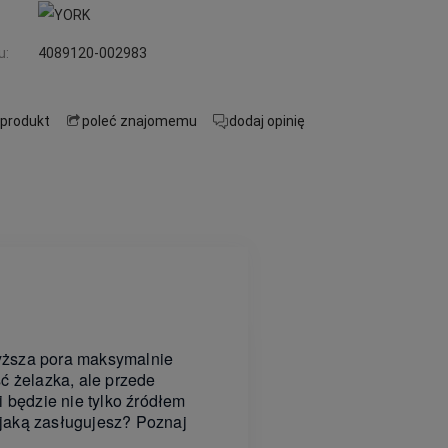
u:
4089120-002983
 produkt
poleć znajomemu
dodaj opinię
yższa pora maksymalnie
ć żelazka, ale przede
 będzie nie tylko źródłem
jaką zasługujesz? Poznaj