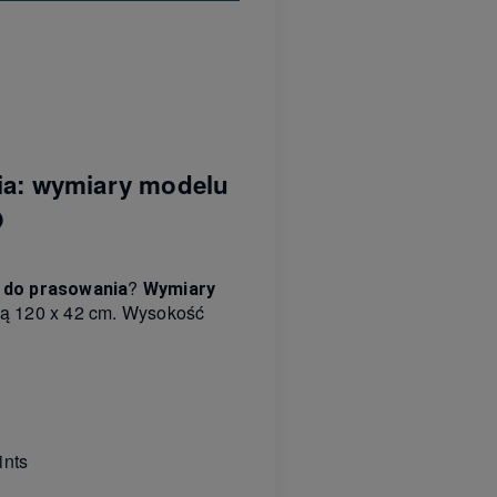
ia: wymiary modelu
O
?
 do prasowania
Wymiary
zą 120 x 42 cm. Wysokość
ints