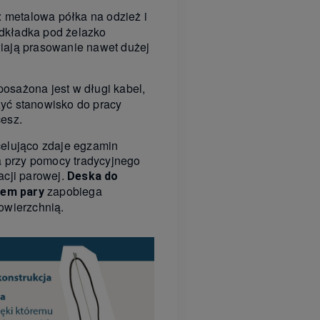
: metalowa półka na odzież i
dkładka pod żelazko
wiają prasowanie nawet dużej
posażona jest w długi kabel,
żyć stanowisko do pracy
cesz.
lująco zdaje egzamin
 przy pomocy tradycyjnego
acji parowej.
Deska do
zapobiega
iem pary
powierzchnią.