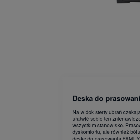
Deska do prasowani
Na widok sterty ubrań czeka
ułatwić sobie ten znienawidz
wszystkim stanowisko. Prasow
dyskomfortu, ale również ból
deskę do prasowania FAMILY