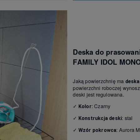
Deska do prasowan
FAMILY IDOL MON
Jaką powierzchnię ma
deska
powierzchni roboczej wynos
deski jest regulowana.
✓
: Czarny
Kolor
✓
: stal
Konstrukcja deski
✓
: Aurora M
Wzór pokrowca