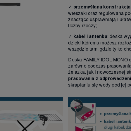
✓
przemyślana konstrukcja
wieszaki oraz regulowana po
znacząco usprawniają i ułat
liczby rzeczy;
✓
: deska wy
kabel i antenka
dzięki któremu możesz rozło
wszędzie tam, gdzie tylko ch
Deska FAMILY IDOL MONO ce
zarówno podczas prasowania
żelazka, jak i nowoczesnej st
prasowania z odprowadzen
skraplaniu się wody pod jej 