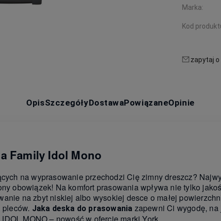
Marka:
Kod produkt
zapytaj o
Opis
Szczegóły
Dostawa
Powiązane
Opinie
a Family Idol Mono
jących na wyprasowanie przechodzi Cię zimny dreszcz? Najw
ony obowiązek! Na komfort prasowania wpływa nie tylko jakoś
anie na zbyt niskiej albo wysokiej desce o małej powierzchni
u pleców.
zapewni Ci wygodę, na 
Jaka deska do prasowania
 IDOL MONO – nowość w ofercie marki York.