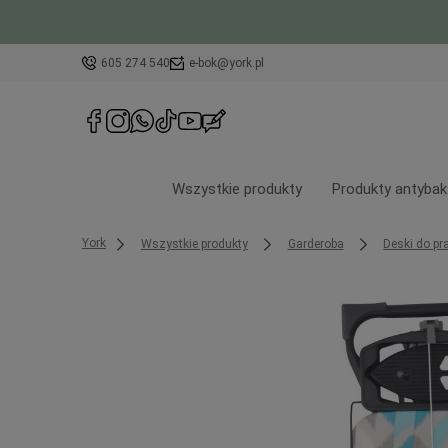
605 274 540
e-bok@york.pl
Wszystkie produkty
Produkty antybak
York
Wszystkie produkty
Garderoba
Deski do p