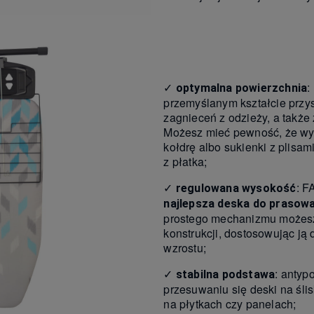
✓
:
optymalna powierzchnia
przemyślanym kształcie przy
zagnieceń z odzieży, a także 
Możesz mieć pewność, że w
kołdrę albo sukienki z plisam
z płatka;
✓
: 
regulowana wysokość
najlepsza deska do prasow
prostego mechanizmu możes
konstrukcji, dostosowując ją 
wzrostu;
✓
: antyp
stabilna podstawa
przesuwaniu się deski na ślis
na płytkach czy panelach;