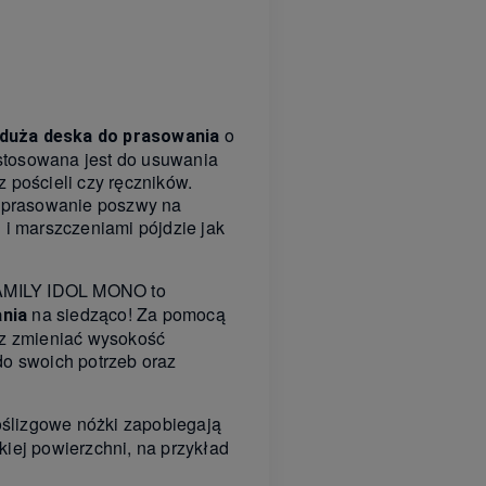
o
duża deska do prasowania
stosowana jest do usuwania
z pościeli czy ręczników.
yprasowanie poszwy na
i i marszczeniami pójdzie jak
FAMILY IDOL MONO to
na siedząco! Za pomocą
ania
z zmieniać wysokość
do swoich potrzeb oraz
oślizgowe nóżki zapobiegają
kiej powierzchni, na przykład