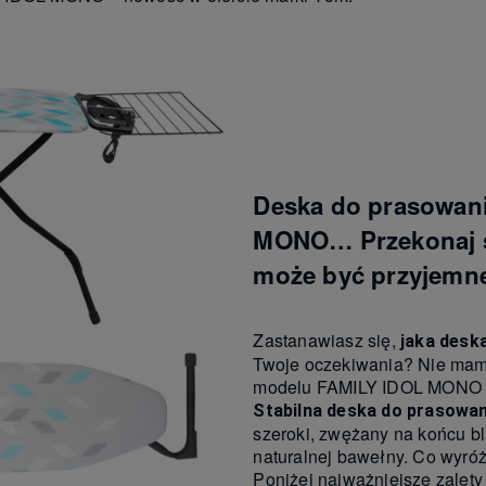
Deska do prasowan
MONO… Przekonaj s
może być przyjemn
Zastanawiasz się,
jaka desk
Twoje oczekiwania? Nie mamy
modelu FAMILY IDOL MONO o
Stabilna deska do prasowan
szeroki, zwężany na końcu bla
naturalnej bawełny. Co wyró
Poniżej najważniejsze zale