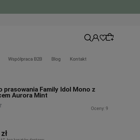
Współpraca B2B
Blog
Kontakt
Wybierz coś dla siebie z naszej aktualnej
o prasowania Family Idol Mono z
oferty lub zaloguj się, aby przywrócić
em Aurora Mint
dodane produkty do listy z poprzedniej
sesji.
Oceny: 9
 zł
VAT, bez kosztów dostawy