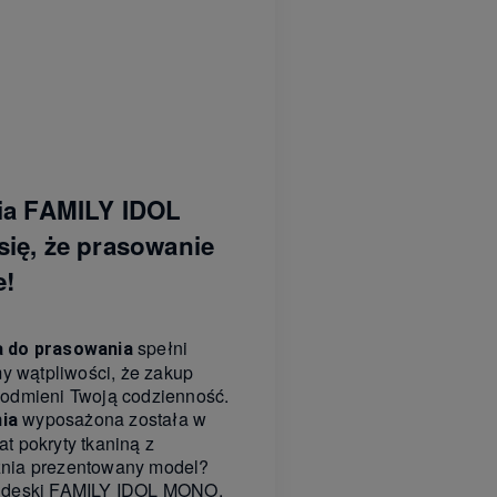
ia FAMILY IDOL
ię, że prasowanie
e!
spełni
a do prasowania
 wątpliwości, że zakup
dmieni Twoją codzienność.
wyposażona została w
ia
t pokryty tkaniną z
żnia prezentowany model?
ty deski FAMILY IDOL MONO.