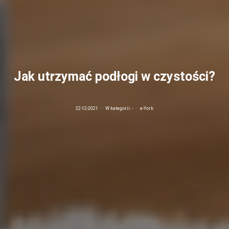
Jak utrzymać podłogi w czystości?
22-12-2021
·
W kategorii:
-
·
e-York