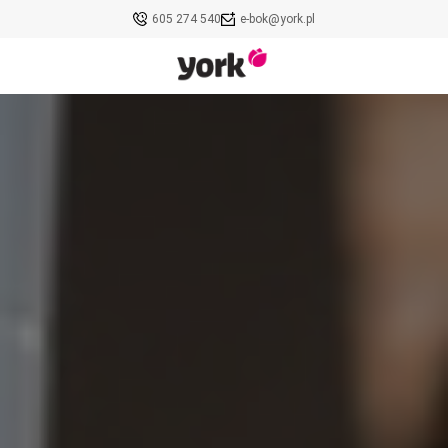
605 274 540
e-bok@york.pl