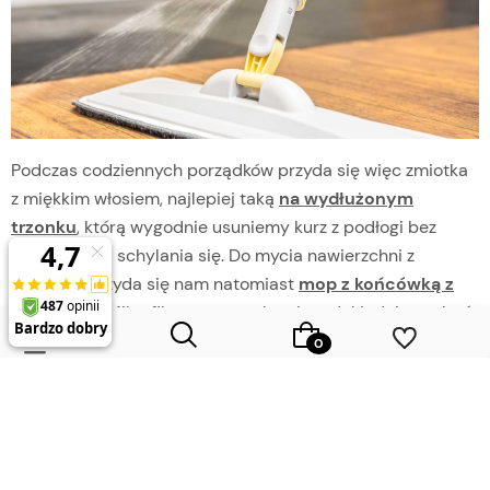
Podczas codziennych porządków przyda się więc zmiotka
z miękkim włosiem, najlepiej taką
na wydłużonym
trzonku
, którą wygodnie usuniemy kurz z podłogi bez
konieczności schylania się. Do mycia nawierzchni z
kamienia przyda się nam natomiast
mop z końcówką z
mikrofibry
. Mikrofibra pomaga bowiem dokładnie pozbyć
się zanieczyszczeń nawet przy użyciu samej wody. Jest to
również wyjątkowo chłonny materiał, który umożliwia
dokładne wytarcie podłogi do sucha. a tym samym nie
pozostawia nieestetycznych smug na czyszczonej
Wybierz coś dla siebie z naszej aktualnej oferty lub zaloguj się,
aby przywrócić dodane produkty do listy z poprzedniej sesji.
powierzchni.