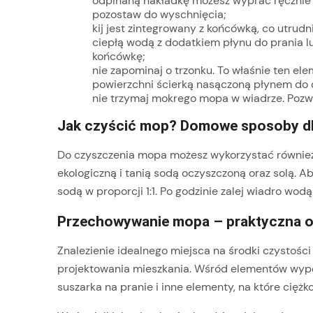
odpinaną nakładkę możesz wyprać ręcznie l
pozostaw do wyschnięcia;
kij jest zintegrowany z końcówką, co utru
ciepłą wodą z dodatkiem płynu do prania l
końcówkę;
nie zapominaj o trzonku. To właśnie ten e
powierzchni ścierką nasączoną płynem do d
nie trzymaj mokrego mopa w wiadrze. Poz
Jak czyścić mop? Domowe sposoby dl
Do czyszczenia mopa możesz wykorzystać również 
ekologiczną i tanią sodą oczyszczoną oraz solą. A
sodą w proporcji 1:1. Po godzinie zalej wiadro w
Przechowywanie mopa – praktyczna or
Znalezienie idealnego miejsca na środki czystości
projektowania mieszkania. Wśród elementów wyposa
suszarka na pranie i inne elementy, na które ci