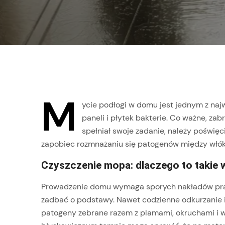
M
ycie podłogi w domu jest jednym z naj
paneli i płytek bakterie. Co ważne, z
spełniał swoje zadanie, należy poświę
zapobiec rozmnażaniu się patogenów między włók
Czyszczenie mopa: dlaczego to takie
Prowadzenie domu wymaga sporych nakładów prac
zadbać o podstawy. Nawet codzienne odkurzanie i m
patogeny zebrane razem z plamami, okruchami i w