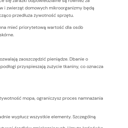
e się zarazki odpowiedzialne są również za
ów i zwierząt domowych mikroorganizmy będą
cząco przedłuża żywotność sprzętu.
inna mieć priorytetową wartość dla osób
 skórne.
ozwalają zaoszczędzić pieniądze. Dbanie o
odłogi przyspieszają zużycie tkaniny, co oznacza
ysz żywotność mopa, ograniczysz proces namnażania
ładnie wypłucz wszystkie elementy. Szczególną