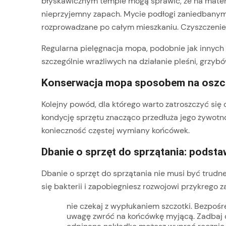
błyskawicznym tempie mogą sprawić, że na materia
nieprzyjemny zapach. Mycie podłogi zaniedbany
rozprowadzane po całym mieszkaniu. Czyszczenie
Regularna pielęgnacja mopa, podobnie jak innych 
szczególnie wrażliwych na działanie pleśni, grzybó
Konserwacja mopa sposobem na osz
Kolejny powód, dla którego warto zatroszczyć się
kondycję sprzętu znacząco przedłuża jego żywotno
konieczność częstej wymiany końcówek.
Dbanie o sprzęt do sprzątania: pods
Dbanie o sprzęt do sprzątania nie musi być trudn
się bakterii i zapobiegniesz rozwojowi przykrego 
nie czekaj z wypłukaniem szczotki. Bezpoś
uwagę zwróć na końcówkę myjącą. Zadbaj o 