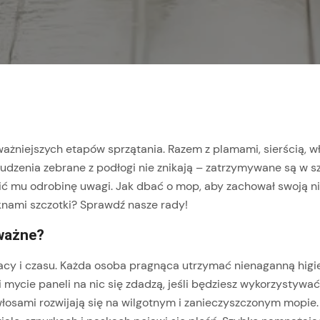
ważniejszych etapów sprzątania. Razem z plamami, sierścią, 
abrudzenia zebrane z podłogi nie znikają – zatrzymywane są w
cić mu odrobinę uwagi. Jak dbać o mop, aby zachował swoją n
nami szczotki? Sprawdź nasze rady!
 ważne?
y i czasu. Każda osoba pragnąca utrzymać nienaganną higie
ycie paneli na nic się zdadzą, jeśli będziesz wykorzystywać 
łosami rozwijają się na wilgotnym i zanieczyszczonym mopie.