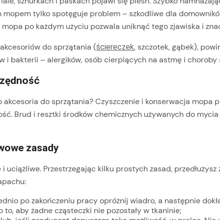
le, sznurkach i paskach pojawi się pleśń. Szybko namnażając
m mopem tylko spotęguje problem – szkodliwe dla domownik
 mopa po każdym użyciu pozwala uniknąć tego zjawiska i zna
akcesoriów do sprzątania (
, szczotek, gąbek), pow
ściereczek
w i bakterii – alergików, osób cierpiących na astmę i choroby
czędność
 o akcesoria do sprzątania? Czyszczenie i konserwacja mopa p
ść. Brud i resztki środków chemicznych używanych do mycia p
tawowe zasady
e i uciążliwe. Przestrzegając kilku prostych zasad, przedłuż
zapachu:
rednio po zakończeniu pracy opróżnij wiadro, a następnie dok
to, aby żadne cząsteczki nie pozostały w tkaninie;