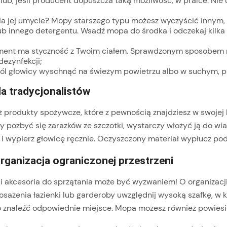
ub, jeśli producent dopuszcza taką możliwość, w pralce. Ni
dnia jej umycie? Mopy starszego typu możesz wyczyścić inny
ub innego detergentu. Wsadź mopa do środka i odczekaj kilka 
lement ma styczność z Twoim ciałem. Sprawdzonym sposobem na
ezynfekcji;
wól głowicy wyschnąć na świeżym powietrzu albo w suchym, 
a tradycjonalistów
produkty spożywcze, które z pewnością znajdziesz w swojej k
by pozbyć się zarazków ze szczotki, wystarczy włożyć ją do wi
odą i wypierz głowicę ręcznie. Oczyszczony materiał wypłucz 
ganizacja ograniczonej przestrzeni
 i akcesoria do sprzątania może być wyzwaniem! O organizacji
żenia łazienki lub garderoby uwzględnij wysoką szafkę, w któ
ężko znaleźć odpowiednie miejsce. Mopa możesz również powie