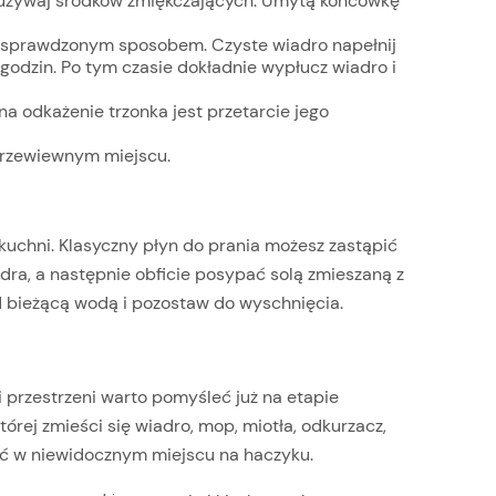
e używaj środków zmiękczających. Umytą końcówkę
m, sprawdzonym sposobem. Czyste wiadro napełnij
godzin. Po tym czasie dokładnie wypłucz wiadro i
 odkażenie trzonka jest przetarcie jego
przewiewnym miejscu.
uchni. Klasyczny płyn do prania możesz zastąpić
adra, a następnie obficie posypać solą zmieszaną z
pod bieżącą wodą i pozostaw do wyschnięcia.
 przestrzeni warto pomyśleć już na etapie
rej zmieści się wiadro, mop, miotła, odkurzacz,
sić w niewidocznym miejscu na haczyku.