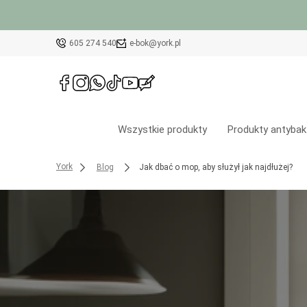
605 274 540
e-bok@york.pl
Wszystkie produkty
Produkty antybak
York
Blog
Jak dbać o mop, aby służył jak najdłużej?