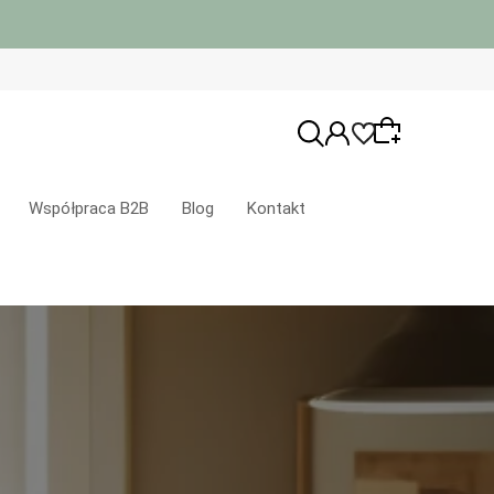
Współpraca B2B
Blog
Kontakt
Wybierz coś dla siebie z naszej aktualnej
oferty lub zaloguj się, aby przywrócić
dodane produkty do listy z poprzedniej
sesji.