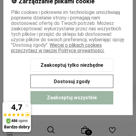
🍪 Zarządzanie plikami cookie
INFORMACJE
Pliki cookies i pokrewne im technologie umożliwiają
poprawne działanie strony i pomagają nam
PŁATNOŚCI I DOSTAWA
dostosować ofertę do Twoich potrzeb. Możesz
zaakceptować wykorzystanie przez nas wszystkich
MOJE KONTO
tych plików i przejść do sklepu lub dostosować
użycie plików do swoich preferencji, wybierając opcję
"Dostosuj zgody".
Więcej o plikach cookies
WSPÓŁPRACA
przeczytasz w naszej Polityce prywatności.
Zaakceptuj tylko niezbędne
Sklep internetowy Shoper Premium
Szablon Shoper Modern 3.0™
od
GrowCommerce
Dostosuj zgody
Zaakceptuj wszystkie