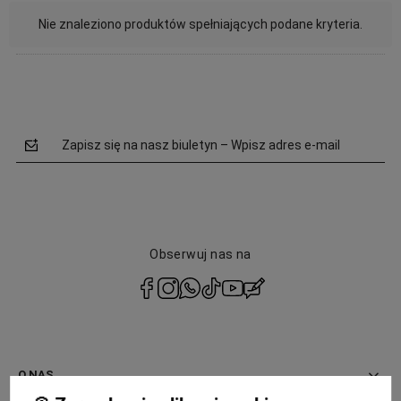
Nie znaleziono produktów spełniających podane kryteria.
Zapisz się na nasz biuletyn – Wpisz adres e-mail
Obserwuj nas na
polityce
prywatności
O NAS