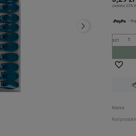
zawiera 23% 
・Kup 
szt.
Wysyłka w:
48 godzin
Marka:
Kod produkt