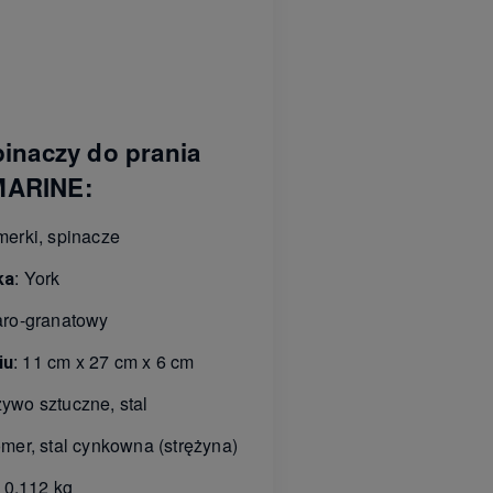
inaczy do prania
MARINE:
merki, spinacze
: York
ka
ro-granatowy
: 11 cm x 27 cm x 6 cm
iu
zywo sztuczne, stal
omer, stal cynkowna (strężyna)
: 0,112 kg