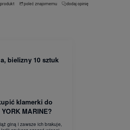
 produkt
poleć znajomemu
dodaj opinię
, bielizny 10 sztuk
kupić klamerki do
ia YORK MARINE?
iąż giną i zawsze ich brakuje,