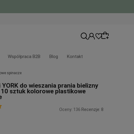
Współpraca B2B
Blog
Kontakt
kowe spinacze
Wybierz coś dla siebie z naszej aktualnej
 YORK do wieszania prania bielizny
oferty lub zaloguj się, aby przywrócić
10 sztuk kolorowe plastikowe
dodane produkty do listy z poprzedniej
e
sesji.
Oceny: 136
Recenzje: 8