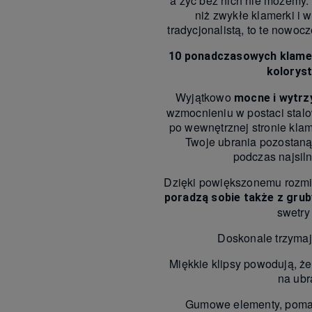
a żyć bez nich nie możemy.
niż zwykłe klamerki i w
tradycjonalistą, to te nowoc
10 ponadczasowych klamer
kolorys
Wyjątkowo
mocne i wytr
wzmocnieniu w postaci stalo
po wewnętrznej stronie kla
Twoje ubrania pozostan
podczas najsiln
Dzięki powiększonemu rozm
poradzą sobie także z grub
swetry 
Doskonale trzymają
Miękkie klipsy powodują, że
na ubr
Gumowe elementy, pomag