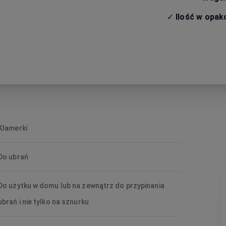
✓
Ilość w opak
Klamerki
Do ubrań
Do użytku w domu lub na zewnątrz do przypinania
ubrań i nie tylko na sznurku