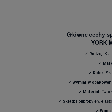
Główne cechy sp
YORK 
✓
: Kla
Rodzaj
✓
Mar
✓
Sza
Kolor:
✓
Wymiar w opakowan
✓
: Twor
Materiał
✓
: Polipropylen, elast
Skład
✓
Waga