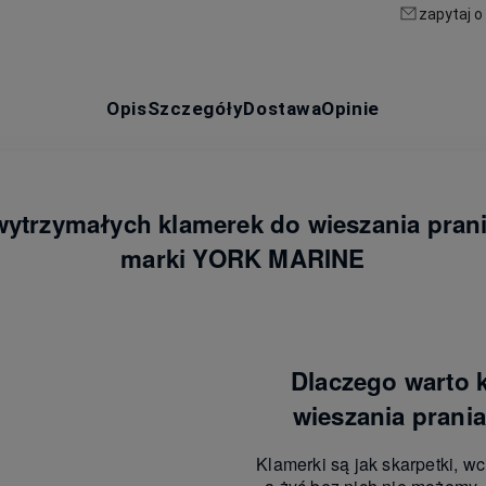
zapytaj o
Opis
Szczegóły
Dostawa
Opinie
trzymałych klamerek do wieszania prania
marki YORK MARINE
Dlaczego warto 
wieszania pran
Klamerki są jak skarpetki, wc