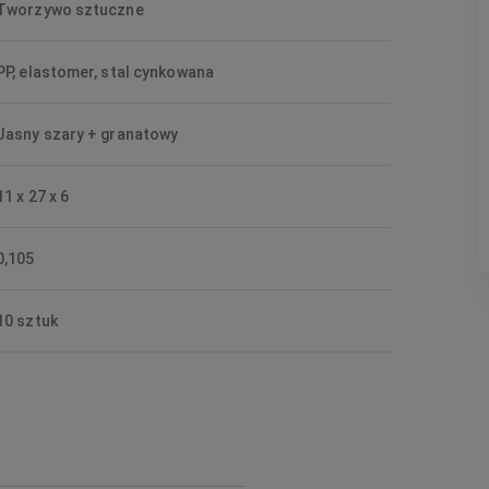
Tworzywo sztuczne
PP, elastomer, stal cynkowana
Jasny szary + granatowy
11 x 27 x 6
0,105
10 sztuk