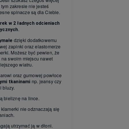
 Jeśli szukasz czegoś więcej
 tym zakresie nie jesteś
zesne spinacze są dla Ciebie.
ek w 2 ładnych odcieniach
.
tycznych
dzięki dodatkowemu
zymałe
wej zapinki oraz elastomerze
merki. Możesz być pewien, że
ą na swoim miejscu nawet
iejszego wiatru.
iarowi oraz gumowej powłoce
np. jeansy czy
ymi tkaninami
i bluzy.
 bieliznę na lince.
 klamerki nie odznaczają się
aniach.
ają utrzymać ją w dłoni.