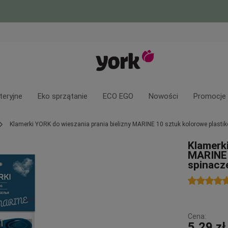
teryjne
Eko sprzątanie
ECO EGO
Nowości
Promocje
Klamerki YORK do wieszania prania bielizny MARINE 10 sztuk kolorowe plasti
Klamerki
MARINE 
spinacz
Cena:
5,29 zł