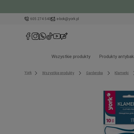
605 274 540
e-bok@york.pl
Wszystkie produkty
Produkty antybak
York
Wszystkie produkty
Garderoba
Klamerki