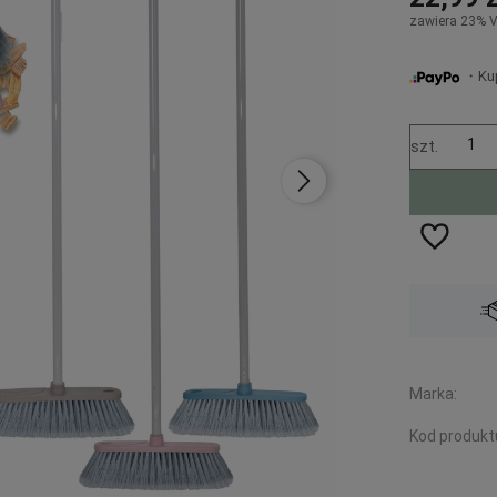
zawiera 23% 
・Kup 
szt.
Wysyłka w:
48 godzin
Marka:
Kod produkt