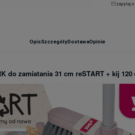
zapytaj o
Opis
Szczegóły
Dostawa
Opinie
 do zamiatania 31 cm reSTART + kij 120