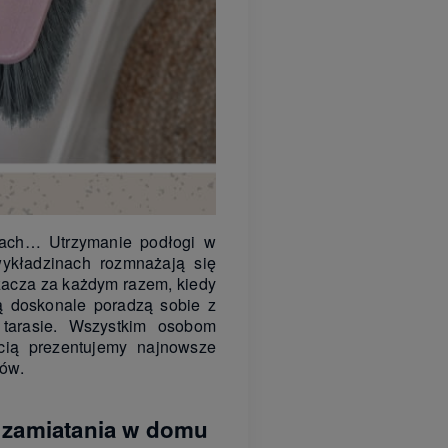
utach… Utrzymanie podłogi w
wykładzinach rozmnażają się
zacza za każdym razem, kiedy
ką doskonale poradzą sobie z
 tarasie. Wszystkim osobom
cią prezentujemy najnowsze
łów.
 zamiatania w domu