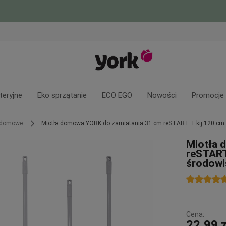
teryjne
Eko sprzątanie
ECO EGO
Nowości
Promocje
y domowe
Miotła domowa YORK do zamiatania 31 cm reSTART + kij 120 cm pr
Miotła 
reSTART
środowis
Cena:
22,99 z