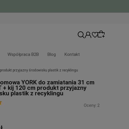
Współpraca B2B
Blog
Kontakt
odukt przyjazny środowisku plastik z recyklingu
Wybierz coś dla siebie z naszej aktualnej
domowa YORK do zamiatania 31 cm
oferty lub zaloguj się, aby przywrócić
 + kij 120 cm produkt przyjazny
dodane produkty do listy z poprzedniej
ku plastik z recyklingu
sesji.
Oceny: 2
ł