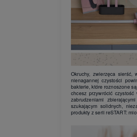
Okruchy, zwierzęca sierść,
nienagannej czystości powi
bakterie, które roznoszone 
chcesz przywrócić czystość 
zabrudzeniami zbierającym
szukającym solidnych, nie
produkty z serii reSTART: mio