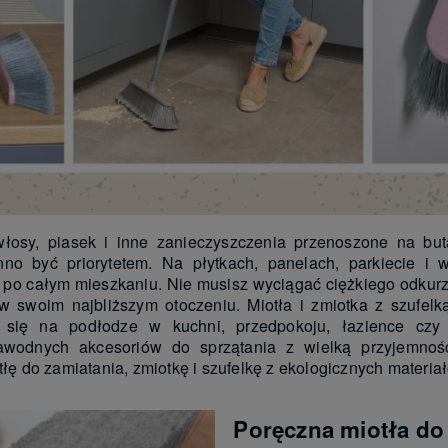
 włosy, piasek i inne zanieczyszczenia przenoszone na b
nno być priorytetem. Na płytkach, panelach, parkiecie i 
są po całym mieszkaniu. Nie musisz wyciągać ciężkiego odkur
w swoim najbliższym otoczeniu. Miotła i zmiotka z szufel
i się na podłodze w kuchni, przedpokoju, łazience czy
zawodnych akcesoriów do sprzątania z wielką przyjemnoś
tłę do zamiatania, zmiotkę i szufelkę z ekologicznych materia
Poręczna miotła do