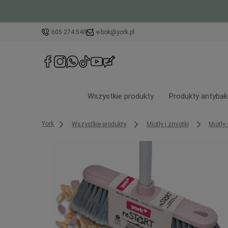
605 274 540
e-bok@york.pl
Wszystkie produkty
Produkty antybak
York
Wszystkie produkty
Miotły i zmiotki
Miotł