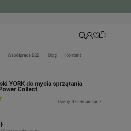
Współpraca B2B
Blog
Kontakt
Wybierz coś dla siebie z naszej aktualnej
ski YORK do mycia sprzątania
oferty lub zaloguj się, aby przywrócić
Power Collect
dodane produkty do listy z poprzedniej
sesji.
Oceny: 476
Recenzje: 7
ł
VAT, bez kosztów dostawy