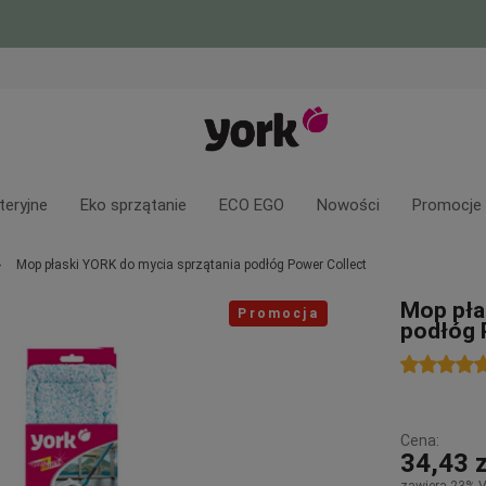
teryjne
Eko sprzątanie
ECO EGO
Nowości
Promocje
Mop płaski YORK do mycia sprzątania podłóg Power Collect
Mop pła
Promocja
podłóg 
Cena:
34,43 z
zawiera 23% 