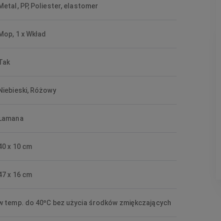
Metal, PP, Poliester, elastomer
Mop, 1 x Wkład
Tak
Niebieski, Różowy
Łamana
40 x 10 cm
47 x 16 cm
w temp. do 40ºC bez użycia środków zmiękczających