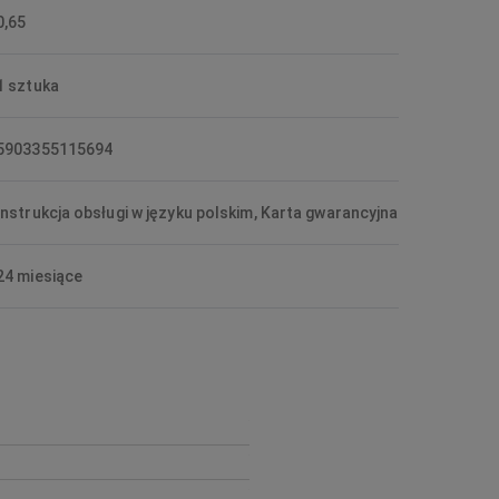
0,65
1 sztuka
5903355115694
Instrukcja obsługi w języku polskim, Karta gwarancyjna
24 miesiące