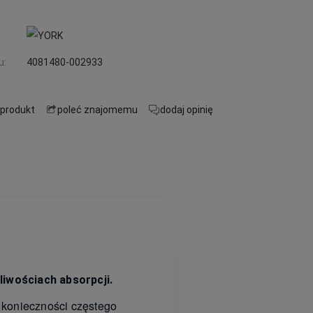
u:
4081480-002933
 produkt
poleć znajomemu
dodaj opinię
iwościach absorpcji.
konieczności częstego