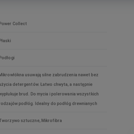
Power Collect
Płaski
Podłogi
Mikrowłókna usuwają silne zabrudzenia nawet bez
użycia detergentów. Łatwo chwyta, a następnie
wypłukuje brud. Do mycia i polerowania wszystkich
rodzajów podłóg. Idealny do podłóg drewnianych
Tworzywo sztuczne, Mikrofibra