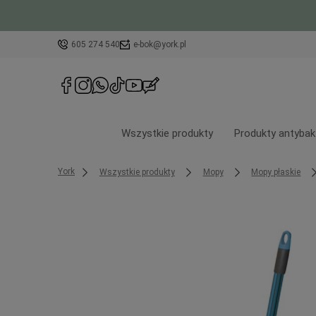
605 274 540
e-bok@york.pl
Wszystkie produkty
Produkty antybak
York
Wszystkie produkty
Mopy
Mopy płaskie