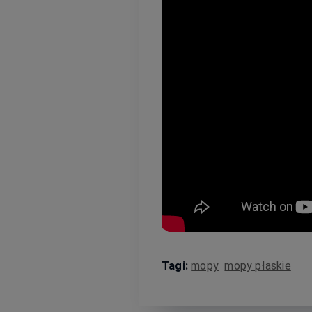
Tagi:
mopy
mopy płaskie