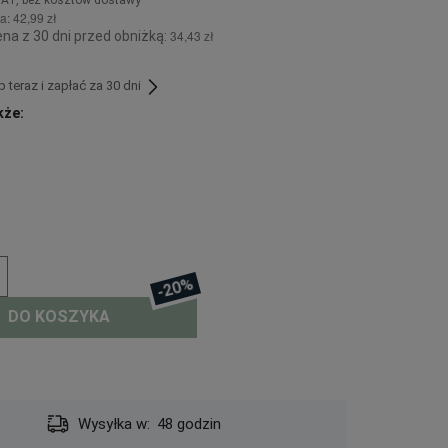
na:
42,99 zł
34,43 zł
na z 30 dni przed obniżką:
teraz i zapłać za 30 dni
kże:
-20%
DO KOSZYKA
Dostawa:
od 13,19 zł
- InPost Kurier