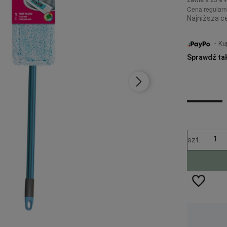
Cena regular
Najniższa ce
・Kup 
Sprawdź ta
szt.
ść
Wysyłka w:
48 godzin