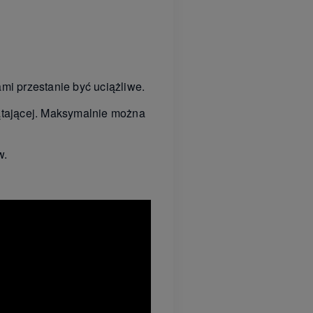
mi przestanie być uciążliwe.
ątającej. Maksymalnie można
w.