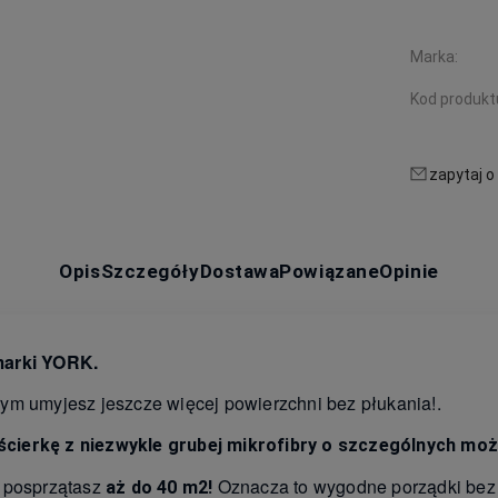
Marka:
Kod produkt
zapytaj o
Opis
Szczegóły
Dostawa
Powiązane
Opinie
marki YORK.
ym umyjesz jeszcze więcej powierzchni bez płukania!.
ierkę z niezwykle grubej mikrofibry o szczególnych możl
 posprzątasz
Oznacza to wygodne porządki bez 
aż do 40 m2!