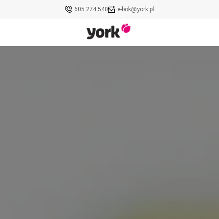
605 274 540
e-bok@york.pl