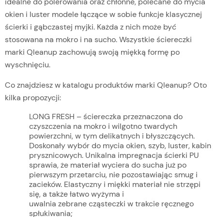
idealne do polerowania oraz chłonne, polecane do mycia
okien i luster modele łączące w sobie funkcje klasycznej
ścierki i gąbczastej myjki. Każda z nich może być
stosowana na mokro i na sucho. Wszystkie ściereczki
marki Qleanup zachowują swoją miękką formę po
wyschnięciu.
Co znajdziesz w katalogu produktów marki Qleanup? Oto
kilka propozycji:
LONG FRESH – ściereczka przeznaczona do
czyszczenia na mokro i wilgotno twardych
powierzchni, w tym delikatnych i błyszczących.
Doskonały wybór do mycia okien, szyb, luster, kabin
prysznicowych. Unikalna impregnacja ścierki PU
sprawia, że materiał wyciera do sucha już po
pierwszym przetarciu, nie pozostawiając smug i
zacieków. Elastyczny i miękki materiał nie strzępi
się, a także łatwo wyżyma i
uwalnia zebrane cząsteczki w trakcie ręcznego
spłukiwania;