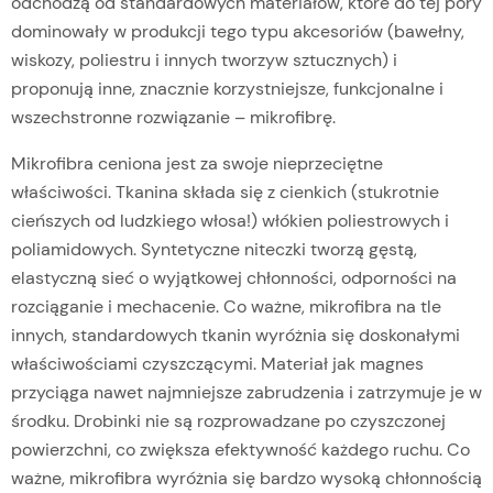
odchodzą od standardowych materiałów, które do tej pory
dominowały w produkcji tego typu akcesoriów (bawełny,
wiskozy, poliestru i innych tworzyw sztucznych) i
proponują inne, znacznie korzystniejsze, funkcjonalne i
wszechstronne rozwiązanie – mikrofibrę.
Mikrofibra ceniona jest za swoje nieprzeciętne
właściwości. Tkanina składa się z cienkich (stukrotnie
cieńszych od ludzkiego włosa!) włókien poliestrowych i
poliamidowych. Syntetyczne niteczki tworzą gęstą,
elastyczną sieć o wyjątkowej chłonności, odporności na
rozciąganie i mechacenie. Co ważne, mikrofibra na tle
innych, standardowych tkanin wyróżnia się doskonałymi
właściwościami czyszczącymi. Materiał jak magnes
przyciąga nawet najmniejsze zabrudzenia i zatrzymuje je w
środku. Drobinki nie są rozprowadzane po czyszczonej
powierzchni, co zwiększa efektywność każdego ruchu. Co
ważne, mikrofibra wyróżnia się bardzo wysoką chłonnością