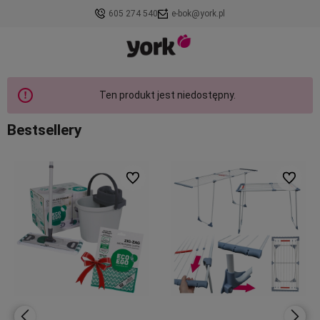
605 274 540
e-bok@york.pl
Ten produkt jest niedostępny.
Bestsellery
ionych
Do ulubionych
Do ulubi