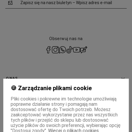
Zapisz się na nasz biuletyn – Wpisz adres e-mail
Obserwuj nas na
polityce
prywatności
O NAS
🍪 Zarządzanie plikami cookie
INFORMACJE
Pliki cookies i pokrewne im technologie umożliwiają
poprawne działanie strony i pomagają nam
PŁATNOŚCI I DOSTAWA
dostosować ofertę do Twoich potrzeb. Możesz
zaakceptować wykorzystanie przez nas wszystkich
MOJE KONTO
tych plików i przejść do sklepu lub dostosować
użycie plików do swoich preferencji, wybierając opcję
"Dostosuj zgody".
Więcej o plikach cookies
WSPÓŁPRACA