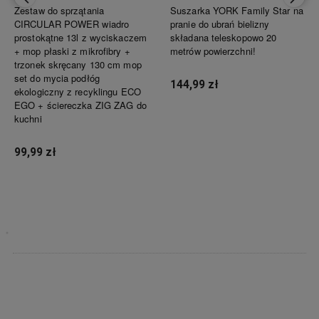
Zestaw do sprzątania
Suszarka YORK Family Star na
CIRCULAR POWER wiadro
pranie do ubrań bielizny
prostokątne 13l z wyciskaczem
składana teleskopowo 20
+ mop płaski z mikrofibry +
metrów powierzchni!
trzonek skręcany 130 cm mop
set do mycia podłóg
144,99 zł
ekologiczny z recyklingu ECO
EGO + ściereczka ZIG ZAG do
kuchni
Powiadom o dostępności
99,99 zł
Powiadom o dostępności