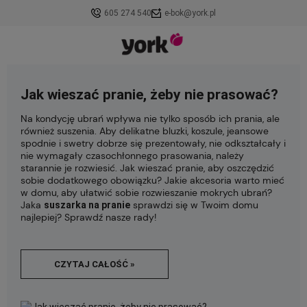
605 274 540
e-bok@york.pl
Jak wieszać pranie, żeby nie prasować?
Na kondycję ubrań wpływa nie tylko sposób ich prania, ale
również suszenia. Aby delikatne bluzki, koszule, jeansowe
spodnie i swetry dobrze się prezentowały, nie odkształcały i
nie wymagały czasochłonnego prasowania, należy
starannie je rozwiesić. Jak wieszać pranie, aby oszczędzić
sobie dodatkowego obowiązku? Jakie akcesoria warto mieć
w domu, aby ułatwić sobie rozwieszanie mokrych ubrań?
Jaka
sprawdzi się w Twoim domu
suszarka na pranie
najlepiej? Sprawdź nasze rady!
CZYTAJ CAŁOŚĆ »