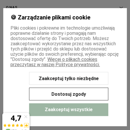
O NAS
🍪 Zarządzanie plikami cookie
INFORMACJE
Pliki cookies i pokrewne im technologie umożliwiają
poprawne działanie strony i pomagają nam
PŁATNOŚCI I DOSTAWA
dostosować ofertę do Twoich potrzeb. Możesz
zaakceptować wykorzystanie przez nas wszystkich
MOJE KONTO
tych plików i przejść do sklepu lub dostosować
użycie plików do swoich preferencji, wybierając opcję
"Dostosuj zgody".
Więcej o plikach cookies
WSPÓŁPRACA
przeczytasz w naszej Polityce prywatności.
Zaakceptuj tylko niezbędne
Sklep internetowy Shoper Premium
Szablon Shoper Modern 3.0™
od
GrowCommerce
Dostosuj zgody
Zaakceptuj wszystkie