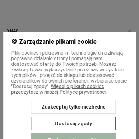
O NAS
🍪 Zarządzanie plikami cookie
INFORMACJE
Pliki cookies i pokrewne im technologie umożliwiają
poprawne działanie strony i pomagają nam
PŁATNOŚCI I DOSTAWA
dostosować ofertę do Twoich potrzeb. Możesz
zaakceptować wykorzystanie przez nas wszystkich
MOJE KONTO
tych plików i przejść do sklepu lub dostosować
użycie plików do swoich preferencji, wybierając opcję
"Dostosuj zgody".
Więcej o plikach cookies
WSPÓŁPRACA
przeczytasz w naszej Polityce prywatności.
Zaakceptuj tylko niezbędne
Sklep internetowy Shoper Premium
Szablon Shoper Modern 3.0™
od
GrowCommerce
Dostosuj zgody