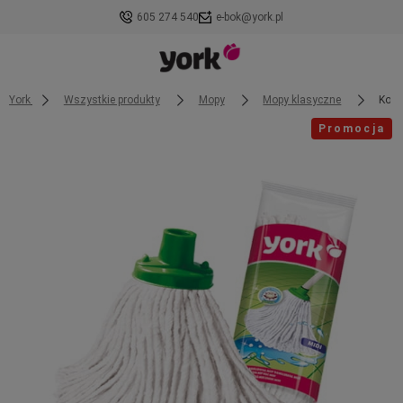
605 274 540
e-bok@york.pl
York
Wszystkie produkty
Mopy
Mopy klasyczne
Końc
Promocja