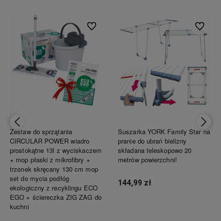
ionych
Do ulubionych
Do ulubi
Zestaw do sprzątania
Suszarka YORK Family Star na
CIRCULAR POWER wiadro
pranie do ubrań bielizny
prostokątne 13l z wyciskaczem
składana teleskopowo 20
+ mop płaski z mikrofibry +
metrów powierzchni!
trzonek skręcany 130 cm mop
set do mycia podłóg
144,99 zł
ekologiczny z recyklingu ECO
EGO + ściereczka ZIG ZAG do
kuchni
Powiadom o dostępności