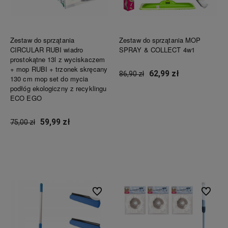
Zestaw do sprzątania
Zestaw do sprzątania MOP
CIRCULAR RUBI wiadro
SPRAY & COLLECT 4w1
prostokątne 13l z wyciskaczem
+ mop RUBI + trzonek skręcany
62,99 zł
86,90 zł
130 cm mop set do mycia
podłóg ekologiczny z recyklingu
ECO EGO
Do koszyka
59,99 zł
75,00 zł
Do koszyka
Do ulubionych
Do ulubi