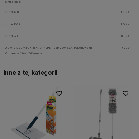
partnerskie)
Kurier DHL
17,99 zł
Kurier DPD
17,99 zł
Kurier GLS
18,99 zł
Odbiór osobisty
(PORTIERNIA - YORK PL Sp. z o.o. Sp.k. Bolechowo, ul.
0,00 zł
Poznańska 1 62-005 Owińska)
Inne z tej kategorii
Do ulubionych
Do ulubi