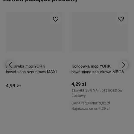
ionych
Do ulubionych
Do ulubi
Końcówka mop YORK
Końcówka mop YORK
bawełniana sznurkowa MAXI
bawełniana sznurkowa MEGA
4,29 zł
4,99 zł
zawiera 23% VAT, bez kosztów
dostawy
Cena regularna:
9,82 zł
Do koszyka
4,29 zł
Najniższa cena:
Do koszyka