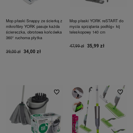
Mop płaski Snappy ze ścierką z
Mop płaski YORK reSTART do
mikrofibry YORK pasuje każda
mycia sprzątania podłóg+ kij
ściereczka, obrotowa końcówka
teleskopowy 140 cm
360° ruchoma płytka
35,99 zł
47,99 zł
34,00 zł
39,00 zł
Do koszyka
Do koszyka
Do ulubionych
Do ulubi