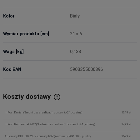
Kolor
Biały
Wymiar produktu [cm]
21 x 6
Waga [kg]
0,133
Kod EAN
5903355000396
Koszty dostawy
InPost Kurier
(Średni czas realizacji dostaw to 24 godziny)
13,19 zł
InPost Paczkomat 24/7
(Średni czas realizacji dostaw to 24 godziny)
14,99 zł
Automaty DHL BOX 24/7 i punkty POP
(Automaty POP BOX i punkty
15,99 zł