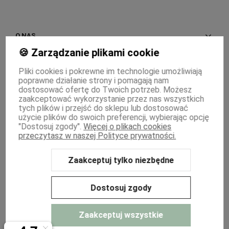
O NAS
🍪 Zarządzanie plikami cookie
INFORMACJE
Pliki cookies i pokrewne im technologie umożliwiają
poprawne działanie strony i pomagają nam
PŁATNOŚCI I DOSTAWA
dostosować ofertę do Twoich potrzeb. Możesz
zaakceptować wykorzystanie przez nas wszystkich
MOJE KONTO
tych plików i przejść do sklepu lub dostosować
użycie plików do swoich preferencji, wybierając opcję
"Dostosuj zgody".
Więcej o plikach cookies
WSPÓŁPRACA
przeczytasz w naszej Polityce prywatności.
Zaakceptuj tylko niezbędne
Sklep internetowy Shoper Premium
Szablon Shoper Modern 3.0™
od
GrowCommerce
Dostosuj zgody
Zaakceptuj wszystkie