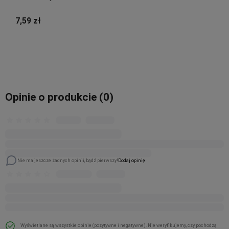
7,59 zł
Do koszyka
Opinie o produkcie (0)
Nie ma jeszcze żadnych opinii, bądź pierwszy!
Dodaj opinię
Wyświetlane są wszystkie opinie (pozytywne i negatywne). Nie weryfikujemy, czy pochodzą