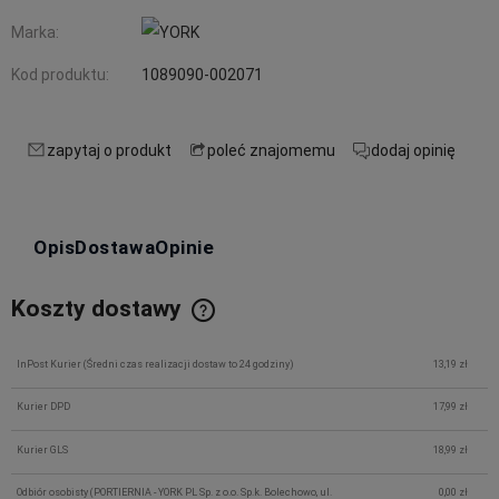
Marka:
Kod produktu:
1089090-002071
zapytaj o produkt
poleć znajomemu
dodaj opinię
Opis
Dostawa
Opinie
Koszty dostawy
InPost Kurier
(Średni czas realizacji dostaw to 24 godziny)
13,19 zł
Kurier DPD
17,99 zł
Kurier GLS
18,99 zł
Odbiór osobisty
(PORTIERNIA - YORK PL Sp. z o.o. Sp.k. Bolechowo, ul.
0,00 zł