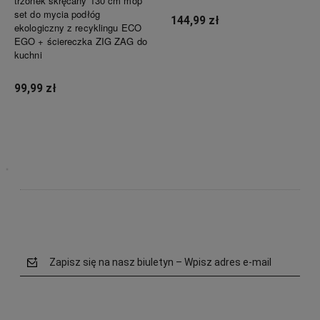
trzonek skręcany 130 cm mop
set do mycia podłóg
144,99 zł
ekologiczny z recyklingu ECO
EGO + ściereczka ZIG ZAG do
kuchni
Powiadom o dostępności
99,99 zł
Powiadom o dostępności
Zapisz się na nasz biuletyn – Wpisz adres e-mail