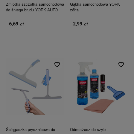
Zmiotka szczotka samochodowa
Gąbka samochodowa YORK
do śniegu brudu YORK AUTO
żółta
6,69 zł
2,99 zł
Do koszyka
Do koszyka
Do ulubionych
Do ulubi
Ściągaczka prysznicowa do
Odmrażacz do szyb