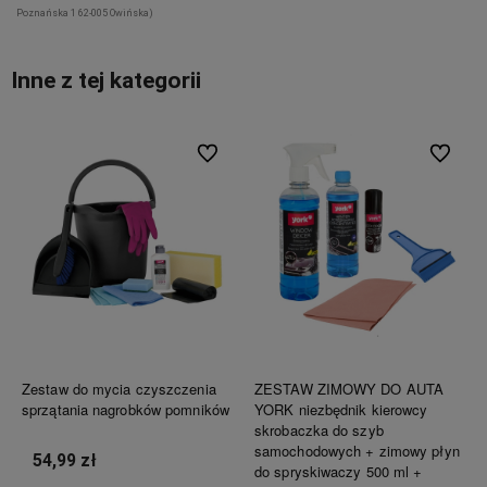
Poznańska 1 62-005 Owińska)
Inne z tej kategorii
Do ulubionych
Do ulubi
Zestaw do mycia czyszczenia
ZESTAW ZIMOWY DO AUTA
sprzątania nagrobków pomników
YORK niezbędnik kierowcy
skrobaczka do szyb
samochodowych + zimowy płyn
54,99 zł
do spryskiwaczy 500 ml +