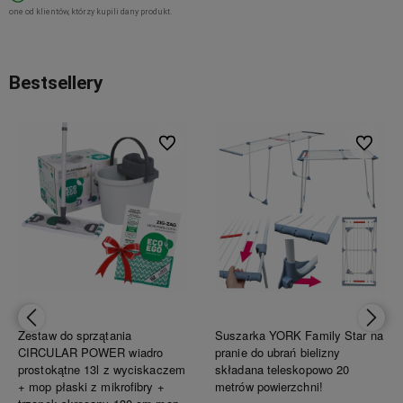
one od klientów, którzy kupili dany produkt.
Bestsellery
ionych
Do ulubionych
Do ulubi
Zestaw do sprzątania
Suszarka YORK Family Star na
CIRCULAR POWER wiadro
pranie do ubrań bielizny
prostokątne 13l z wyciskaczem
składana teleskopowo 20
+ mop płaski z mikrofibry +
metrów powierzchni!