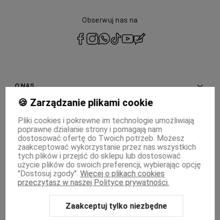
Obserwuj nas na
polityce prywatności
O NAS
🍪 Zarządzanie plikami cookie
INFORMACJE
Pliki cookies i pokrewne im technologie umożliwiają
poprawne działanie strony i pomagają nam
PŁATNOŚCI I DOSTAWA
dostosować ofertę do Twoich potrzeb. Możesz
zaakceptować wykorzystanie przez nas wszystkich
MOJE KONTO
tych plików i przejść do sklepu lub dostosować
użycie plików do swoich preferencji, wybierając opcję
"Dostosuj zgody".
Więcej o plikach cookies
WSPÓŁPRACA
przeczytasz w naszej Polityce prywatności.
Zaakceptuj tylko niezbędne
Sklep internetowy Shoper Premium
Szablon Shoper Modern 3.0™
od