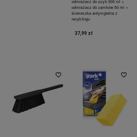
odmrażacz do szyb 500 ml +
odmrażacz do zamków 50 ml +
ściereczka antymgielna z
Do koszyka
recyklingu
37,99 zł
Do koszyka
Do ulubionych
Do ulubi