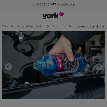
605 274 540
e-bok@york.pl
York
Wszystkie produkty
Auto
Płyn zimowy do spryskiwacza