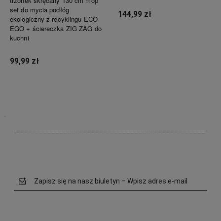
trzonek skręcany 130 cm mop
set do mycia podłóg
144,99 zł
ekologiczny z recyklingu ECO
EGO + ściereczka ZIG ZAG do
kuchni
Powiadom o dostępności
99,99 zł
Powiadom o dostępności
Zapisz się na nasz biuletyn – Wpisz adres e-mail