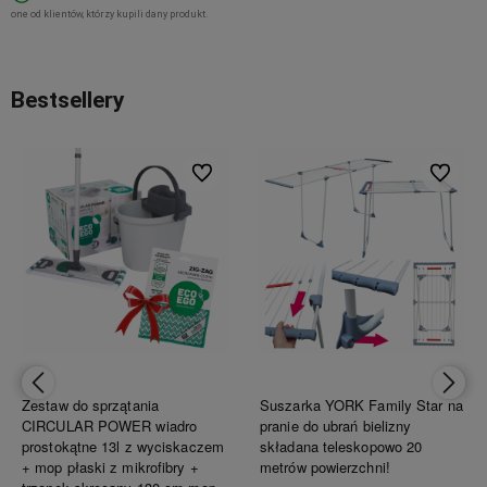
one od klientów, którzy kupili dany produkt.
Bestsellery
ionych
Do ulubionych
Do ulubi
Zestaw do sprzątania
Suszarka YORK Family Star na
CIRCULAR POWER wiadro
pranie do ubrań bielizny
prostokątne 13l z wyciskaczem
składana teleskopowo 20
+ mop płaski z mikrofibry +
metrów powierzchni!