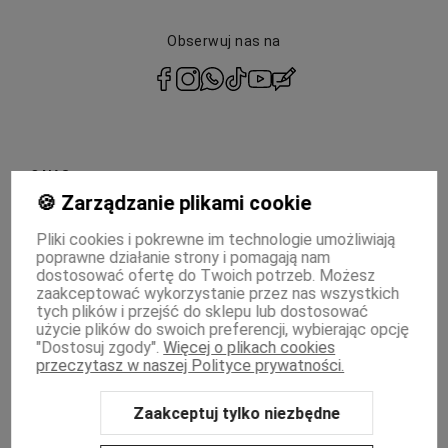
Obserwuj nas na
polityce prywatności
O NAS
🍪 Zarządzanie plikami cookie
INFORMACJE
Pliki cookies i pokrewne im technologie umożliwiają
poprawne działanie strony i pomagają nam
PŁATNOŚCI I DOSTAWA
dostosować ofertę do Twoich potrzeb. Możesz
zaakceptować wykorzystanie przez nas wszystkich
tych plików i przejść do sklepu lub dostosować
MOJE KONTO
użycie plików do swoich preferencji, wybierając opcję
"Dostosuj zgody".
Więcej o plikach cookies
WSPÓŁPRACA
przeczytasz w naszej Polityce prywatności.
Zaakceptuj tylko niezbędne
Sklep internetowy Shoper Premium
Szablon Shoper Modern 3.0™
od