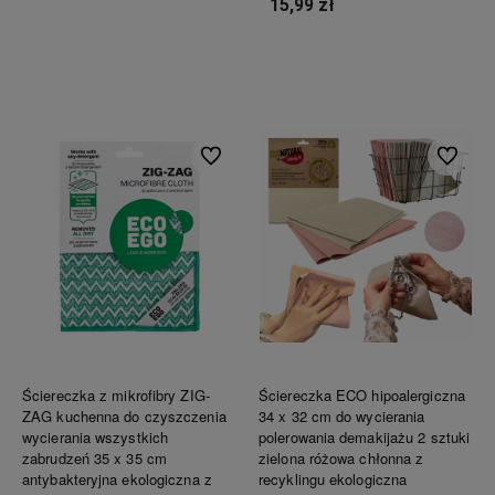
15,99 zł
Do koszyka
Do koszyka
Do ulubionych
Do ulubi
Ściereczka z mikrofibry ZIG-
Ściereczka ECO hipoalergiczna
ZAG kuchenna do czyszczenia
34 x 32 cm do wycierania
wycierania wszystkich
polerowania demakijażu 2 sztuki
zabrudzeń 35 x 35 cm
zielona różowa chłonna z
antybakteryjna ekologiczna z
recyklingu ekologiczna