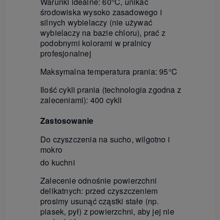
Warunki idealne: 60°C, unikać
środowiska wysoko zasadowego i
silnych wybielaczy (nie używać
wybielaczy na bazie chloru), prać z
podobnymi kolorami
w pralnicy
profesjonalnej
Maksymalna temperatura prania: 95°C
Ilość cykli
prania
(technologia
zgodn
a
z
zaleceniami
)
:
4
00 cykli
Zastosowanie
Do czyszczenia na sucho, wilgotno i
mokro
do kuchni
Zalecenie
odnośnie
powierzchni
delikatnych:
przed
czyszczeniem
prosimy
usunąć
cząstki stałe (np.
piasek, pył) z powierzchni, aby
jej nie