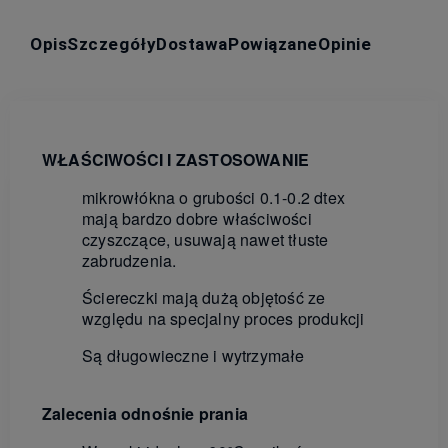
Opis
Szczegóły
Dostawa
Powiązane
Opinie
WŁAŚCIWOŚCI I ZASTOSOWANIE
mikrowłókna
o grubości 0.1-0.
2
dtex
mają bardzo dobre właściwości
czyszczące, usuwają
nawet tłust
e
zabrudzenia.
Ściereczki mają dużą objętość ze
względu na specjalny proces produkcji
Są długo
wieczne
i wytrzymałe
Zalecenia
odnośnie
prania