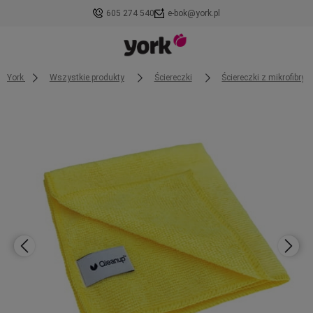
605 274 540
e-bok@york.pl
York
Wszystkie produkty
Ściereczki
Ściereczki z mikrofibry