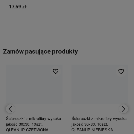
17,59 zł
Do koszyka
Zamów pasujące produkty
ionych
Do ulubionych
Do ulubi
Ściereczki z mikrofibry wysoka
Ściereczki z mikrofibry wysoka
jakość 30x30, 10szt.
jakość 30x30, 10szt.
QLEANUP CZERWONA
QLEANUP NIEBIESKA