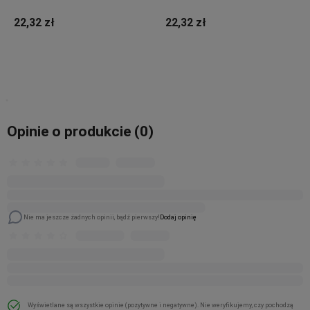
22,32 zł
22,32 zł
Do koszyka
Do koszyka
Opinie o produkcie (0)
Nie ma jeszcze żadnych opinii, bądź pierwszy!
Dodaj opinię
Wyświetlane są wszystkie opinie (pozytywne i negatywne). Nie weryfikujemy, czy pochodzą