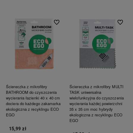
Do koszyka
Do koszyka
Do ulubionych
Do ulubi
Ściereczka z mikrofibry
Ściereczka z mikrofibry MULTI
BATHROOM do czyszczenia
TASK uniwersalna
wycierania łazienki 40 x 40 cm
wielofunkcyjna do czyszczenia
dociera do każdego zakamarka
wycierania każdej powierzchni
ekologiczna z recyklingu ECO
35 x 35 cm moc hybrydy
EGO
ekologiczna z recyklingu ECO
EGO
15,99 zł