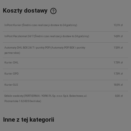
Koszty dostawy
InPost Kurier
(Średni czas realizacji dostaw to 24 godziny)
13,19 zł
InPost Paczkomat 24/7
(Średni czas realizacji dostaw to 24 godziny)
14,99 zł
Automaty DHL BOX 24/7 i punkty POP
(Automaty POP BOX i punkty
15,99 zł
partnerskie)
Kurier DHL
17,99 zł
Kurier DPD
17,99 zł
Kurier GLS
18,99 zł
Odbiór osobisty
(PORTIERNIA - YORK PL Sp. z o.o. Sp.k. Bolechowo, ul.
0,00 zł
Poznańska 1 62-005 Owińska)
Inne z tej kategorii