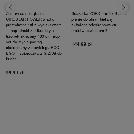
Zestaw do sprzątania
Suszarka YORK Family Star na
CIRCULAR POWER wiadro
pranie do ubrań bielizny
prostokątne 13l z wyciskaczem
składana teleskopowo 20
+ mop płaski z mikrofibry +
metrów powierzchni!
trzonek skręcany 130 cm mop
set do mycia podłóg
144,99 zł
ekologiczny z recyklingu ECO
EGO + ściereczka ZIG ZAG do
kuchni
Powiadom o dostępności
99,99 zł
Powiadom o dostępności