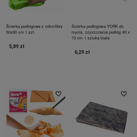
Ścierka podłogowa z mikrofibry
Ścierka podłogowa YORK do
50x60 cm 1 szt.
mycia, czyszczenia podłóg 60 x
70 cm 1 sztuka biała
5,89 zł
6,29 zł
Do koszyka
Do koszyka
Do ulubionych
Do ulubi