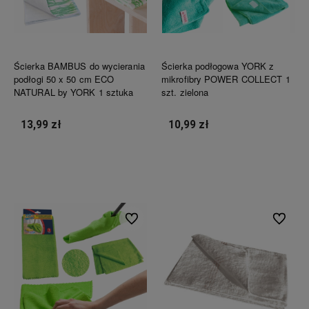
Ścierka BAMBUS do wycierania
Ścierka podłogowa YORK z
podłogi 50 x 50 cm ECO
mikrofibry POWER COLLECT 1
NATURAL by YORK 1 sztuka
szt. zielona
13,99 zł
10,99 zł
Do koszyka
Do koszyka
Do ulubionych
Do ulubi