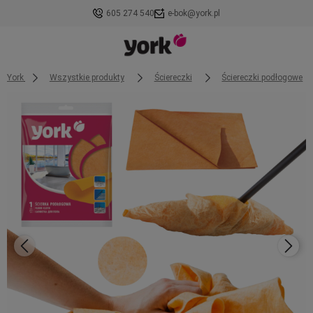
605 274 540
e-bok@york.pl
York
Wszystkie produkty
Ściereczki
Ściereczki podłogowe