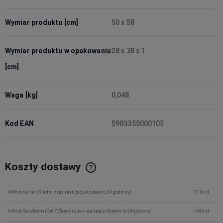
Wymiar produktu [cm]
50 x 58
Wymiar produktu w opakowaniu
28 x 38 x 1
[cm]
Waga [kg]
0,048
Kod EAN
5903355000105
Koszty dostawy
InPost Kurier
(Średni czas realizacji dostaw to 24 godziny)
13,19 zł
InPost Paczkomat 24/7
(Średni czas realizacji dostaw to 24 godziny)
14,99 zł