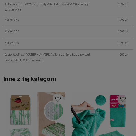
Automaty DHL BOX 24/7 i punkty POP
(Automaty POP BOX i punkty
15,99 zł
partnerskie)
Kurier DHL
17,99 zł
Kurier DPD
17,99 zł
Kurier GLS
18,99 zł
Odbiór osobisty
(PORTIERNIA - YORK PL Sp. z o.o. Sp.k. Bolechowo, ul.
0,00 zł
Poznańska 1 62-005 Owińska)
Inne z tej kategorii
Do ulubionych
Do ulubi