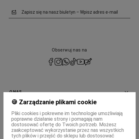
Zapisz się na nasz biuletyn – Wpisz adres e-mail
Obserwuj nas na
polityce prywatności
O NAS
🍪 Zarządzanie plikami cookie
INFORMACJE
Pliki cookies i pokrewne im technologie umożliwiają
poprawne działanie strony i pomagają nam
PŁATNOŚCI I DOSTAWA
dostosować ofertę do Twoich potrzeb. Możesz
zaakceptować wykorzystanie przez nas wszystkich
MOJE KONTO
tych plików i przejść do sklepu lub dostosować