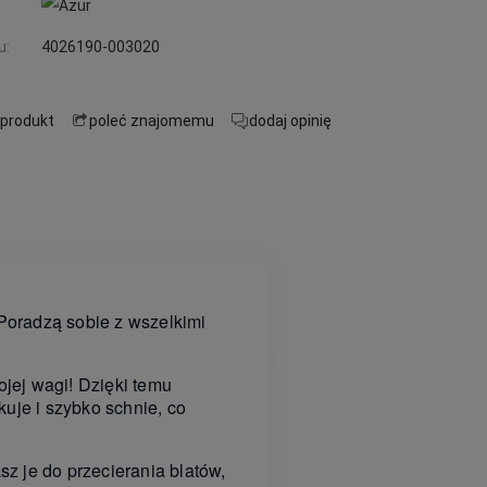
u:
4026190-003020
 produkt
poleć znajomemu
dodaj opinię
. Poradzą sobie z wszelkimi
ojej wagi! Dzięki temu
uje i szybko schnie, co
sz je do przecierania blatów,