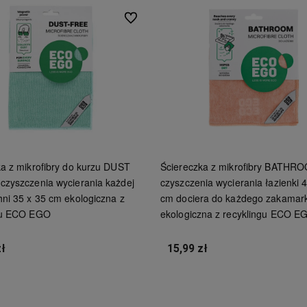
Do ulubionych
a z mikrofibry do kurzu DUST
Ściereczka z mikrofibry BATHR
czyszczenia wycierania każdej
czyszczenia wycierania łazienki 
ni 35 x 35 cm ekologiczna z
cm dociera do każdego zakamar
gu ECO EGO
ekologiczna z recyklingu ECO E
zł
15,99 zł
Do koszyka
Do koszyka