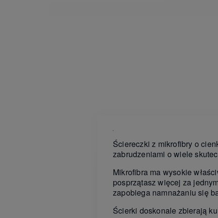
Ściereczki z mikrofibry o cie
zabrudzeniami o wiele skutecz
Mikrofibra ma wysokie właści
posprzątasz więcej za jednym
zapobiega namnażaniu się bak
Ścierki doskonale zbierają ku