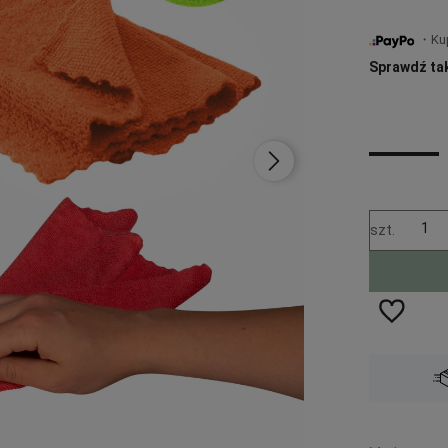
・Kup 
Sprawdź ta
szt.
Wysyłka w:
48 godzin