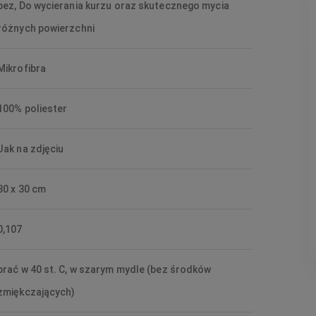
bez, Do wycierania kurzu oraz skutecznego mycia
różnych powierzchni
Mikrofibra
100% poliester
Jak na zdjęciu
30 x 30 cm
0,107
prać w 40 st. C, w szarym mydle (bez środków
zmiękczających)