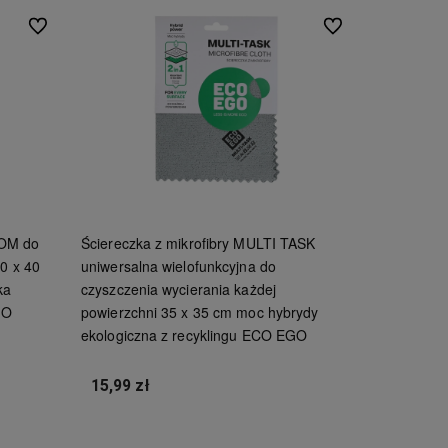
Do ulubionych
Do ulubionych
OOM do
Ściereczka z mikrofibry MULTI TASK
40 x 40
uniwersalna wielofunkcyjna do
ka
czyszczenia wycierania każdej
GO
powierzchni 35 x 35 cm moc hybrydy
ekologiczna z recyklingu ECO EGO
15,99 zł
Do koszyka