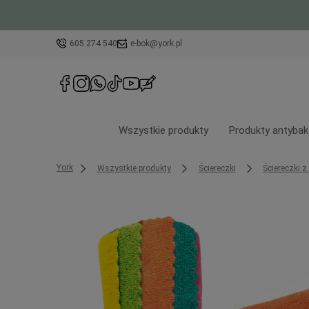
605 274 540
e-bok@york.pl
Wszystkie produkty
Produkty antybak
York
Wszystkie produkty
Ściereczki
Ściereczki z