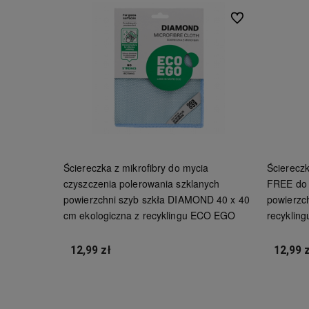
Do ulubionych
Ściereczka z mikrofibry do mycia
Ściereczk
czyszczenia polerowania szklanych
FREE do 
powierzchni szyb szkła DIAMOND 40 x 40
powierzch
cm ekologiczna z recyklingu ECO EGO
recyklin
12,99 zł
12,99 
Do koszyka