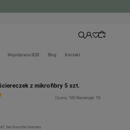
Współpraca B2B
Blog
Kontakt
Wybierz coś dla siebie z naszej aktualnej
ciereczek z mikrofibry 5 szt.
oferty lub zaloguj się, aby przywrócić
dodane produkty do listy z poprzedniej
Oceny: 185
Recenzje: 10
sesji.
VAT, bez kosztów dostawy