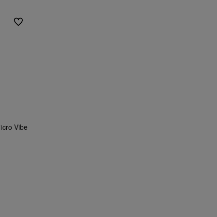
Do ulubionych
Micro Vibe