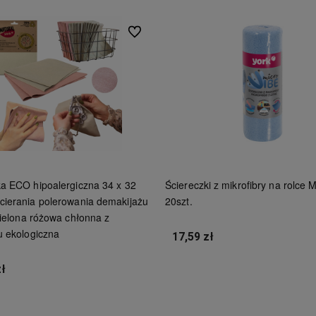
Do ulubionych
ka ECO hipoalergiczna 34 x 32
Ściereczki z mikrofibry na rolce 
cierania polerowania demakijażu
20szt.
zielona różowa chłonna z
u ekologiczna
17,59 zł
Do koszyka
zł
Do koszyka