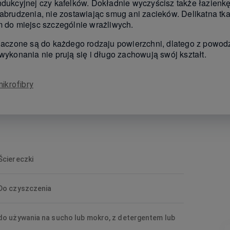
dukcyjnej czy kafelków. Dokładnie wyczyścisz także łazienkę,
zabrudzenia, nie zostawiając smug ani zacieków. Delikatna tk
m do miejsc szczególnie wrażliwych.
znaczone są do każdego rodzaju powierzchni, dlatego z powod
wykonania nie prują się i długo zachowują swój kształt.
mikrofibry
Ściereczki
Do czyszczenia
do używania na sucho lub mokro, z detergentem lub