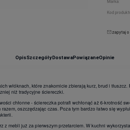
Marka:
Kod produkt
zapytaj o
Opis
Szczegóły
Dostawa
Powiązane
Opinie
nkich włóknach, które znakomicie zbierają kurz, brud i tłuszcz
niej niż tradycyjne ściereczki.
wości chłonne - ściereczka potrafi wchłonąć aż 6-krotność sw
 razem, oszczędzając czas. Poza tym bardzo łatwo się wypłuk
terii.
rz z mebli już za pierwszym przetarciem. W kuchni wykorzysta