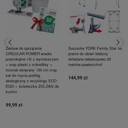
Super zakup, polecam
Sylwia
Trwała i skuteczna
Zestaw do sprzątania
Suszarka YORK Family Star na
Łucja
CIRCULAR POWER wiadro
pranie do ubrań bielizny
Szybko i profesjonalnie - jak zawsze tutaj!
prostokątne 13l z wyciskaczem
składana teleskopowo 20
+ mop płaski z mikrofibry +
metrów powierzchni!
trzonek skręcany 130 cm mop
Maryśka
set do mycia podłóg
144,99 zł
ekologiczny z recyklingu ECO
Zestaw WC spisuje się w mojej łazience doskonale. Ergonomiczna rączka, piękne wykończenie,
EGO + ściereczka ZIG ZAG do
wysoka trwałość, a przy tym skuteczność usuwania wszelkich zanieczyszczeń. Nie mam żadnych
kuchni
zastrzeżeń, co do jakości, konstrukcji, a tym bardziej ceny. Mogę jedynie polecić wszystkim
Powiadom o dostępności
klientom tego sklepu, bo naprawdę warto.
99,99 zł
Ala
Polecam z całego serca!
Powiadom o dostępności