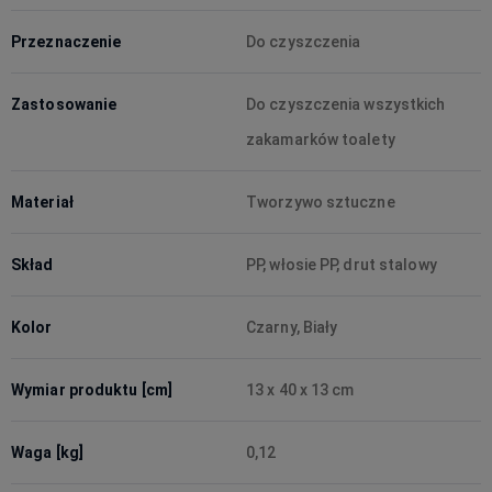
Przeznaczenie
Do czyszczenia
Zastosowanie
Do czyszczenia wszystkich
zakamarków toalety
Materiał
Tworzywo sztuczne
Skład
PP, włosie PP, drut stalowy
Kolor
Czarny, Biały
Wymiar produktu [cm]
13 x 40 x 13 cm
Waga [kg]
0,12