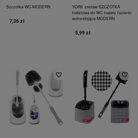
Szczotka WC MODERN
YORK zestaw SZCZOTKA
toaletowa do WC toalety łazienki
wolnostojąca MODERN
7,36 zł
5,99 zł
Do koszyka
Do koszyka
Do ulubionych
Do ulubi