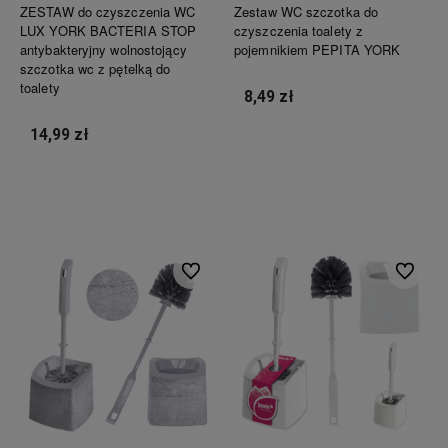
ZESTAW do czyszczenia WC
Zestaw WC szczotka do
LUX YORK BACTERIA STOP
czyszczenia toalety z
antybakteryjny wolnostojący
pojemnikiem PEPITA YORK
szczotka wc z pętelką do
toalety
8,49 zł
14,99 zł
Do koszyka
Do koszyka
Do ulubionych
Do ulubi