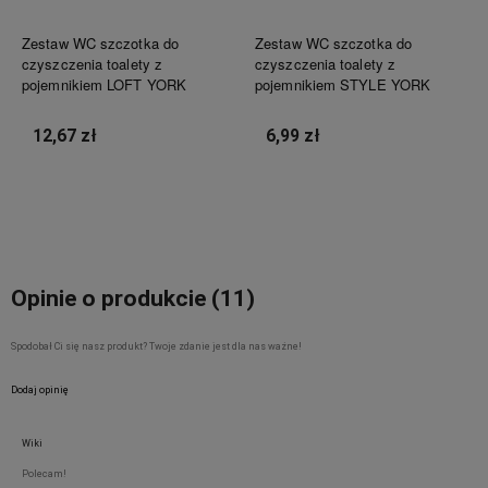
Zestaw WC szczotka do
Zestaw WC szczotka do
czyszczenia toalety z
czyszczenia toalety z
pojemnikiem LOFT YORK
pojemnikiem STYLE YORK
12,67 zł
6,99 zł
Do koszyka
Do koszyka
Opinie o produkcie (11)
Spodobał Ci się nasz produkt? Twoje zdanie jest dla nas ważne!
Dodaj opinię
Wiki
Polecam!