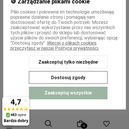
🍪 Zarządzanie plikami cookie
INFORMACJE
Pliki cookies i pokrewne im technologie umożliwiają
poprawne działanie strony i pomagają nam
PŁATNOŚCI I DOSTAWA
dostosować ofertę do Twoich potrzeb. Możesz
zaakceptować wykorzystanie przez nas wszystkich
MOJE KONTO
tych plików i przejść do sklepu lub dostosować
użycie plików do swoich preferencji, wybierając opcję
"Dostosuj zgody".
Więcej o plikach cookies
WSPÓŁPRACA
przeczytasz w naszej Polityce prywatności.
Zaakceptuj tylko niezbędne
Sklep internetowy Shoper Premium
Szablon Shoper Modern 3.0™
od
GrowCommerce
Dostosuj zgody
Zaakceptuj wszystkie