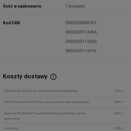
Ilość w opakowaniu
1 komplet
Kod EAN
5903355000761,
5903355113454,
5903355113430,
5903355113416
Koszty dostawy
InPost Kurier
(Średni czas realizacji dostaw to 24 godziny)
13,19 zł
InPost Paczkomat 24/7
(Średni czas realizacji dostaw to 24 godziny)
14,99 zł
Automaty DHL BOX 24/7 i punkty POP
(Automaty POP BOX i punkty
15,99 zł
partnerskie)
Kurier DHL
17,99 zł