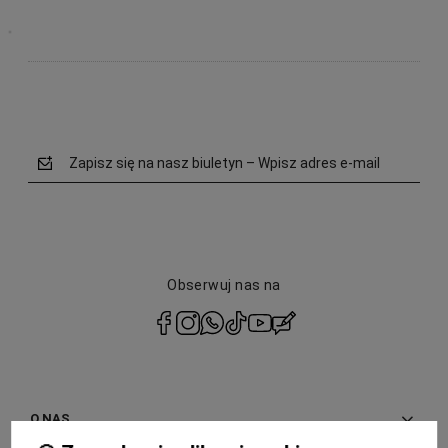
Wercia
Udany zakup, jak zawsze w tym sklepie!
Paula
Zapisz się na nasz biuletyn – Wpisz adres e-mail
Zestaw WC pierwsza klasa!
Wyświetlane są wszystkie opinie (pozytywne i negatywne). Nie weryfikujemy, czy pochodzą
one od klientów, którzy kupili dany produkt.
Obserwuj nas na
polityce prywatności
O NAS