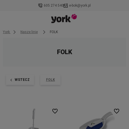
605 274 540
e-bok@york.pl
York
Nasze linie
FOLK
FOLK
WSTECZ
FOLK
Do ulubionych
Do ulubi