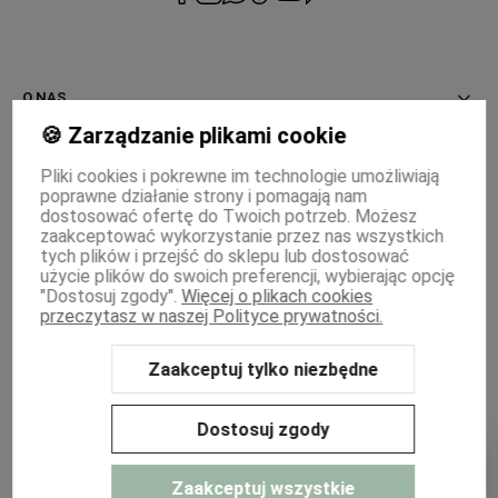
prywatności
O NAS
🍪 Zarządzanie plikami cookie
INFORMACJE
Pliki cookies i pokrewne im technologie umożliwiają
poprawne działanie strony i pomagają nam
PŁATNOŚCI I DOSTAWA
dostosować ofertę do Twoich potrzeb. Możesz
zaakceptować wykorzystanie przez nas wszystkich
MOJE KONTO
tych plików i przejść do sklepu lub dostosować
użycie plików do swoich preferencji, wybierając opcję
"Dostosuj zgody".
Więcej o plikach cookies
WSPÓŁPRACA
przeczytasz w naszej Polityce prywatności.
Zaakceptuj tylko niezbędne
Sklep internetowy Shoper Premium
Szablon Shoper Modern 3.0™
od
GrowCommerce
Dostosuj zgody
Zaakceptuj wszystkie