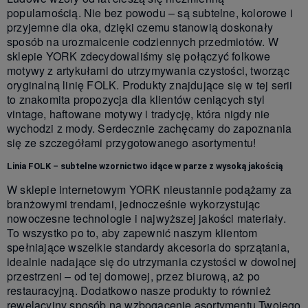
popularnością. Nie bez powodu – są subtelne, kolorowe i
przyjemne dla oka, dzięki czemu stanowią doskonały
sposób na urozmaicenie codziennych przedmiotów. W
sklepie YORK zdecydowaliśmy się połączyć folkowe
motywy z artykułami do utrzymywania czystości, tworząc
oryginalną linię FOLK. Produkty znajdujące się w tej serii
to znakomita propozycja dla klientów ceniących styl
vintage, haftowane motywy i tradycję, która nigdy nie
wychodzi z mody. Serdecznie zachęcamy do zapoznania
się ze szczegółami przygotowanego asortymentu!
Linia FOLK – subtelne wzornictwo idące w parze z wysoką jakością
W sklepie internetowym YORK nieustannie podążamy za
branżowymi trendami, jednocześnie wykorzystując
nowoczesne technologie i najwyższej jakości materiały.
To wszystko po to, aby zapewnić naszym klientom
spełniające wszelkie standardy akcesoria do sprzątania,
idealnie nadające się do utrzymania czystości w dowolnej
przestrzeni – od tej domowej, przez biurową, aż po
restauracyjną. Dodatkowo nasze produkty to również
rewelacyjny sposób na wzbogacenie asortymentu Twojego