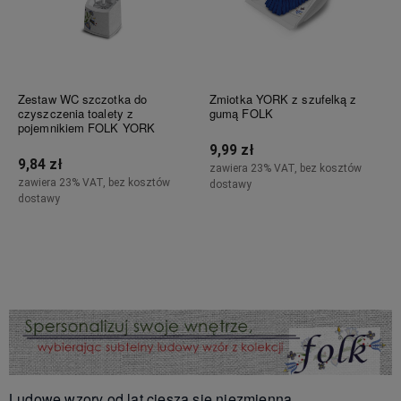
Zestaw WC szczotka do
Zmiotka YORK z szufelką z
czyszczenia toalety z
gumą FOLK
pojemnikiem FOLK YORK
9,99 zł
9,84 zł
zawiera 23% VAT, bez kosztów
zawiera 23% VAT, bez kosztów
dostawy
dostawy
Powiadom o dostępności
Powiadom o dostępności
Ludowe wzory od lat cieszą się niezmienną