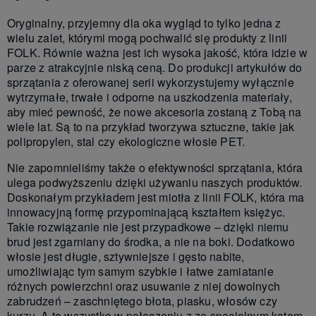
Oryginalny, przyjemny dla oka wygląd to tylko jedna z
wielu zalet, którymi mogą pochwalić się produkty z linii
FOLK. Równie ważna jest ich wysoka jakość, która idzie w
parze z atrakcyjnie niską ceną. Do produkcji artykułów do
sprzątania z oferowanej serii wykorzystujemy wyłącznie
wytrzymałe, trwałe i odporne na uszkodzenia materiały,
aby mieć pewność, że nowe akcesoria zostaną z Tobą na
wiele lat. Są to na przykład tworzywa sztuczne, takie jak
polipropylen, stal czy ekologiczne włosie PET.
Nie zapomnieliśmy także o efektywności sprzątania, która
ulega podwyższeniu dzięki używaniu naszych produktów.
Doskonałym przykładem jest miotła z linii FOLK, która ma
innowacyjną formę przypominającą kształtem księżyc.
Takie rozwiązanie nie jest przypadkowe – dzięki niemu
brud jest zgarniany do środka, a nie na boki. Dodatkowo
włosie jest długie, sztywniejsze i gęsto nabite,
umożliwiając tym samym szybkie i łatwe zamiatanie
różnych powierzchni oraz usuwanie z niej dowolnych
zabrudzeń – zaschniętego błota, piasku, włosów czy
kurzu. A to wszystko w połączeniu z ze specjalnym kątem