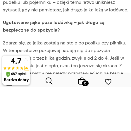
pudełku lub pojemniku – dzięki temu łatwo unikniesz
sytuacji, gdy nie pamiętasz, jak długo jajka leżą w lodówce.
Ugotowane jajka poza lodówką – jak długo są
bezpieczne do spożycia?
Zdarza się, że jajka zostają na stole po posiłku czy pikniku.
W temperaturze pokojowej nadają się do spożycia
maksymalnie przez kilka godzin, zwykle od 2 do 4. Jeśli w
pomieszczeniu jest ciepło, czas ten jeszcze się skraca. Z
tego powodu nigdy nie należy pozostawiać ich na blacie
przez cały dzień ani przewozić w nieodpowiednich
warunkach.
Podczas podróży czy pracy dobrze sprawdzają się
Wybierz coś dla siebie z naszej aktualnej oferty lub zaloguj się,
pudełka śniadaniowe z przegródkami lub specjalne
aby przywrócić dodane produkty do listy z poprzedniej sesji.
plastikowe pojemniki na jajka. Chronią one skorupki przed
pęknięciem i ograniczają ryzyko rozwoju bakterii. Dobrym