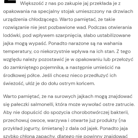
Większość z nas po zakupie jaj przekłada je z
opakowania na specjalny stojak umieszczony na drzwiach
urządzenia chłodzącego. Warto pamiętać, że takie
rozwiązanie nie jest pozbawione wad. Podczas otwierania
lodówki, pod wpływem szarpnięcia, słabo ustabilizowane
jajka mogą wypaść. Ponadto narażone są na wahania
temperatury, co niekorzystnie wpływa na ich stan. Z tego
względu należy pozostawić je w opakowaniu lub przełożyć
do zamkniętego pojemnika, a następnie umieścić na
środkowej półce. Jeśli chcesz nieco przedłużyć ich
świeżość, ułóż je do dołu ostrym końcem.
Warto pamiętać, że na surowych jajkach mogą znajdować
się pałeczki salmonelli, która może wywołać ostre zatrucie.
Aby nie dopuścić do spożycia chorobotwórczej bakterii,
przechowuj owoce, warzywa i otwarte już produkty (na
przykład jogurty, śmietanę) z dala od jajek. Ponadto jaja
szybko chłoną zapachy, dlatego nie powinny znajdować