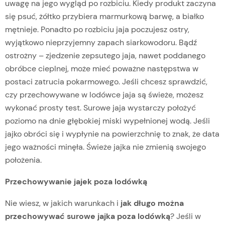
uwagę na jego wygląd po rozbiciu. Kiedy produkt zaczyna
się psuć, żółtko przybiera marmurkową barwę, a białko
mętnieje. Ponadto po rozbiciu jaja poczujesz ostry,
wyjątkowo nieprzyjemny zapach siarkowodoru. Bądź
ostrożny – zjedzenie zepsutego jaja, nawet poddanego
obróbce cieplnej, może mieć poważne następstwa w
postaci zatrucia pokarmowego. Jeśli chcesz sprawdzić,
czy przechowywane w lodówce jaja są świeże, możesz
wykonać prosty test. Surowe jaja wystarczy położyć
poziomo na dnie głębokiej miski wypełnionej wodą. Jeśli
jajko obróci się i wypłynie na powierzchnię to znak, że data
jego ważności minęła. Świeże jajka nie zmienią swojego
położenia.
Przechowywanie jajek poza lodówką
Nie wiesz, w jakich warunkach i
jak długo można
przechowywać surowe jajka poza lodówką
? Jeśli w