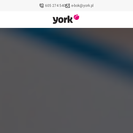
605 274 540
e-bok@york.pl