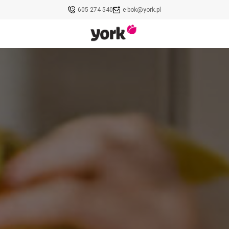
605 274 540
e-bok@york.pl