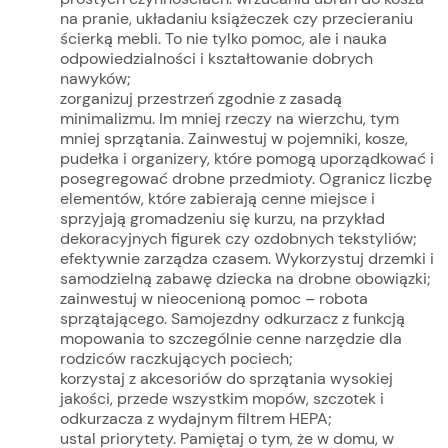
na pranie, układaniu książeczek czy przecieraniu
ścierką mebli. To nie tylko pomoc, ale i nauka
odpowiedzialności i kształtowanie dobrych
nawyków;
zorganizuj przestrzeń zgodnie z zasadą
minimalizmu. Im mniej rzeczy na wierzchu, tym
mniej sprzątania. Zainwestuj w pojemniki, kosze,
pudełka i organizery, które pomogą uporządkować i
posegregować drobne przedmioty. Ogranicz liczbę
elementów, które zabierają cenne miejsce i
sprzyjają gromadzeniu się kurzu, na przykład
dekoracyjnych figurek czy ozdobnych tekstyliów;
efektywnie zarządza czasem. Wykorzystuj drzemki i
samodzielną zabawę dziecka na drobne obowiązki;
zainwestuj w nieocenioną pomoc – robota
sprzątającego. Samojezdny odkurzacz z funkcją
mopowania to szczególnie cenne narzędzie dla
rodziców raczkujących pociech;
korzystaj z akcesoriów do sprzątania wysokiej
jakości, przede wszystkim mopów, szczotek i
odkurzacza z wydajnym filtrem HEPA;
ustal priorytety. Pamiętaj o tym, że w domu, w