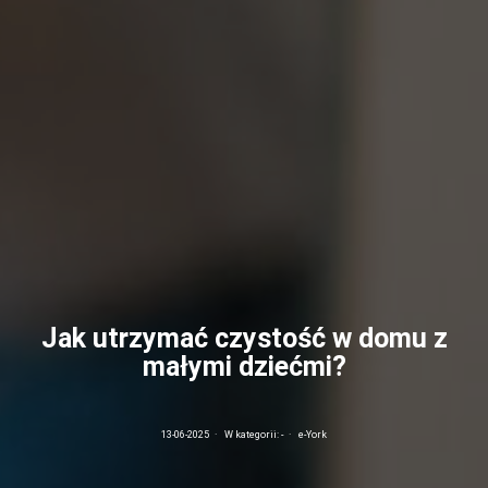
Jak utrzymać czystość w domu z
małymi dziećmi?
13-06-2025
·
W kategorii:
-
·
e-York