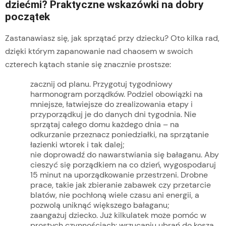
dziećmi? Praktyczne wskazówki na dobry
początek
Zastanawiasz się, jak sprzątać przy dziecku? Oto kilka rad,
dzięki którym zapanowanie nad chaosem w swoich
czterech kątach stanie się znacznie prostsze:
zacznij od planu. Przygotuj tygodniowy
harmonogram porządków. Podziel obowiązki na
mniejsze, łatwiejsze do zrealizowania etapy i
przyporządkuj je do danych dni tygodnia. Nie
sprzątaj całego domu każdego dnia – na
odkurzanie przeznacz poniedziałki, na sprzątanie
łazienki wtorek i tak dalej;
nie doprowadź do nawarstwiania się bałaganu. Aby
cieszyć się porządkiem na co dzień, wygospodaruj
15 minut na uporządkowanie przestrzeni. Drobne
prace, takie jak zbieranie zabawek czy przetarcie
blatów, nie pochłoną wiele czasu ani energii, a
pozwolą uniknąć większego bałaganu;
zaangażuj dziecko. Już kilkulatek może pomóc w
prostych czynnościach: wrzucaniu ubrań do kosza