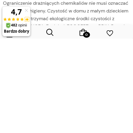
Ograniczenie drażniących chemikaliów nie musi oznaczać
rezygnacji z higieny. Czystość w domu z małym dzieckiem
pomogą Ci utrzymać ekologiczne środki czystości z
certyfikatami ICEA, Ecolabel, ECOCERT czy BDIH. Ponadto
warto korzystać z domowych, tanich sposobów:
użyj octu do dezynfekcji i usuwania kamienia;
soda oczyszczona sprawdza się znakomicie jako
środek ścierający i odtłuszczający;
Wybierz coś dla siebie z naszej aktualnej oferty lub zaloguj się,
sok z cytryny nadaje blask powierzchniom i usuwa
aby przywrócić dodane produkty do listy z poprzedniej sesji.
nieprzyjemne zapachy.
Bezpieczeństwo przede wszystkim – dobre
praktyki przy sprzątaniu z dziećmi
Jak zwiększyć bezpieczeństwo podczas sprzątania?
Środki czystości zawsze przechowuj w miejscu
niedostępnym dla dzieci – najlepiej w wysoko
zamontowanej szafce lub meblu zamykanym na klucz.
Używaj detergentów o możliwie najłagodniejszym składzie,