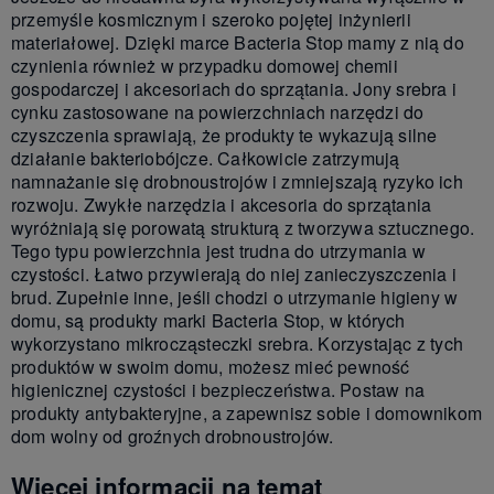
przemyśle kosmicznym i szeroko pojętej inżynierii
materiałowej. Dzięki marce Bacteria Stop mamy z nią do
czynienia również w przypadku domowej chemii
gospodarczej i akcesoriach do sprzątania. Jony srebra i
cynku zastosowane na powierzchniach narzędzi do
czyszczenia sprawiają, że produkty te wykazują silne
działanie bakteriobójcze. Całkowicie zatrzymują
namnażanie się drobnoustrojów i zmniejszają ryzyko ich
rozwoju. Zwykłe narzędzia i akcesoria do sprzątania
wyróżniają się porowatą strukturą z tworzywa sztucznego.
Tego typu powierzchnia jest trudna do utrzymania w
czystości. Łatwo przywierają do niej zanieczyszczenia i
brud. Zupełnie inne, jeśli chodzi o utrzymanie higieny w
domu, są produkty marki Bacteria Stop, w których
wykorzystano mikrocząsteczki srebra. Korzystając z tych
produktów w swoim domu, możesz mieć pewność
higienicznej czystości i bezpieczeństwa. Postaw na
produkty antybakteryjne, a zapewnisz sobie i domownikom
dom wolny od groźnych drobnoustrojów.
Więcej informacji na temat