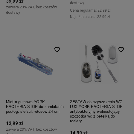
39,99 zł
dostawy
zawiera 23% VAT, bez kosztów
Cena regularna:
22,99 zł
dostawy
22,99 zł
Najniższa cena:
Powiadom o dostępności
Powiadom o dostępności
Do ulubionych
Do ulubi
Miotła gumowa YORK
ZESTAW do czyszczenia WC
BACTERIA STOP do zamiatania
LUX YORK BACTERIA STOP
podłóg, sierści, włosów 24 cm
antybakteryjny wolnostojący
szczotka wc z pętelką do
toalety
12,99 zł
zawiera 23% VAT, bez kosztów
14,99 zł