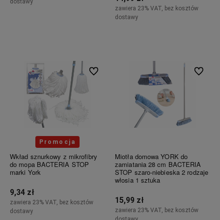
dostawy
zawiera 23% VAT, bez kosztów
dostawy
Do koszyka
Do koszyka
Do ulubionych
Do ulubi
Promocja
Wkład sznurkowy z mikrofibry
Miotła domowa YORK do
do mopa BACTERIA STOP
zamiatania 28 cm BACTERIA
marki York
STOP szaro-niebieska 2 rodzaje
włosia 1 sztuka
9,34 zł
15,99 zł
zawiera 23% VAT, bez kosztów
zawiera 23% VAT, bez kosztów
dostawy
dostawy