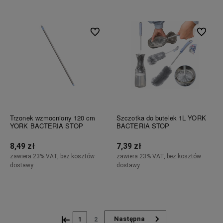
Do ulubionych
Do ulubi
Trzonek wzmocniony 120 cm
Szczotka do butelek 1L YORK
YORK BACTERIA STOP
BACTERIA STOP
8,49 zł
7,39 zł
zawiera 23% VAT, bez kosztów
zawiera 23% VAT, bez kosztów
dostawy
dostawy
Do koszyka
Do koszyka
«
»
1
2