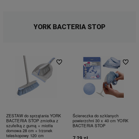
YORK BACTERIA STOP
Do ulubionych
Do ulubi
ZESTAW do sprzątania YORK
Ściereczka do szklanych
BACTERIA STOP zmiotka z
powierzchni 30 x 40 cm YORK
szufelką z gumą + miotła
BACTERIA STOP
domowa 28 cm + trzonek
teleskopowy 120 cm
7,29 zł