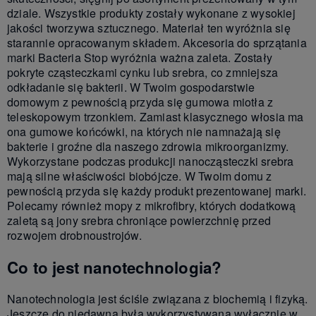
dziale. Wszystkie produkty zostały wykonane z wysokiej
jakości tworzywa sztucznego. Materiał ten wyróżnia się
starannie opracowanym składem. Akcesoria do sprzątania
marki Bacteria Stop wyróżnia ważna zaleta. Zostały
pokryte cząsteczkami cynku lub srebra, co zmniejsza
odkładanie się bakterii. W Twoim gospodarstwie
domowym z pewnością przyda się gumowa miotła z
teleskopowym trzonkiem. Zamiast klasycznego włosia ma
ona gumowe końcówki, na których nie namnażają się
bakterie i groźne dla naszego zdrowia mikroorganizmy.
Wykorzystane podczas produkcji nanocząsteczki srebra
mają silne właściwości biobójcze. W Twoim domu z
pewnością przyda się każdy produkt prezentowanej marki.
Polecamy również mopy z mikrofibry, których dodatkową
zaletą są jony srebra chroniące powierzchnię przed
rozwojem drobnoustrojów.
Co to jest nanotechnologia?
Nanotechnologia jest ściśle związana z biochemią i fizyką.
Jeszcze do niedawna była wykorzystywana wyłącznie w