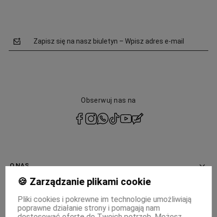
Zapisz się na nasz biuletyn – Wpisz adres e-mail
Obserwuj nas na
polityce
prywatności
O NAS
🍪 Zarządzanie plikami cookie
INFORMACJE
Pliki cookies i pokrewne im technologie umożliwiają
poprawne działanie strony i pomagają nam
PŁATNOŚCI I DOSTAWA
dostosować ofertę do Twoich potrzeb. Możesz