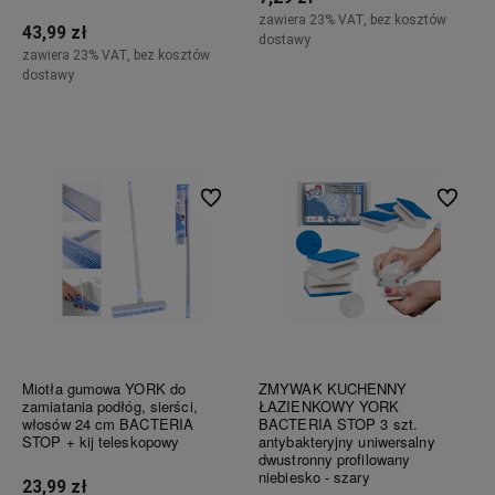
zawiera 23% VAT, bez kosztów
43,99 zł
dostawy
zawiera 23% VAT, bez kosztów
dostawy
Powiadom o dostępności
Powiadom o dostępności
Do ulubionych
Do ulubi
Miotła gumowa YORK do
ZMYWAK KUCHENNY
zamiatania podłóg, sierści,
ŁAZIENKOWY YORK
włosów 24 cm BACTERIA
BACTERIA STOP 3 szt.
STOP + kij teleskopowy
antybakteryjny uniwersalny
dwustronny profilowany
niebiesko - szary
23,99 zł