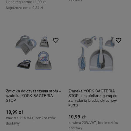
Cena regularna:
11,99 zł
9,34 zł
Najniższa cena:
Powiadom o dostępności
Powiadom o dostępności
Do ulubionych
Do ulubi
Zmiotka do czyszczenia stołu +
Zmiotka YORK BACTERIA
szufelka YORK BACTERIA
STOP + szufelka z gumą do
STOP
zamiatania brudu, okruchów,
kurzu
10,99 zł
10,99 zł
zawiera 23% VAT, bez kosztów
zawiera 23% VAT, bez kosztów
dostawy
dostawy