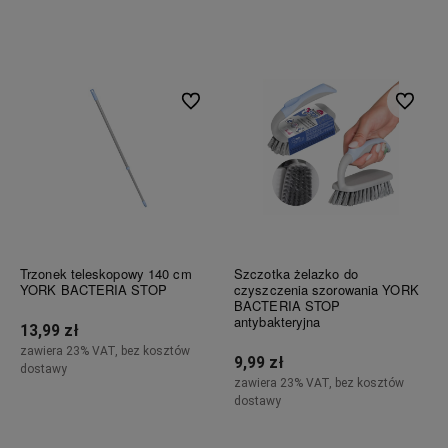
Do koszyka
Powiadom o dostępności
Do ulubionych
Do ulubi
Trzonek teleskopowy 140 cm
Szczotka żelazko do
YORK BACTERIA STOP
czyszczenia szorowania YORK
BACTERIA STOP
antybakteryjna
13,99 zł
zawiera 23% VAT, bez kosztów
9,99 zł
dostawy
zawiera 23% VAT, bez kosztów
dostawy
Do koszyka
Do koszyka