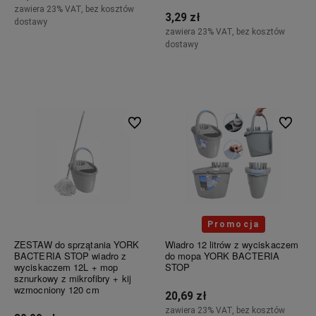
zawiera 23% VAT, bez kosztów
3,29 zł
dostawy
zawiera 23% VAT, bez kosztów
dostawy
Do koszyka
Powiadom o dostępności
Do ulubionych
Do ulubi
Promocja
ZESTAW do sprzątania YORK
Wiadro 12 litrów z wyciskaczem
BACTERIA STOP wiadro z
do mopa YORK BACTERIA
wyciskaczem 12L + mop
STOP
sznurkowy z mikrofibry + kij
wzmocniony 120 cm
20,69 zł
zawiera 23% VAT, bez kosztów