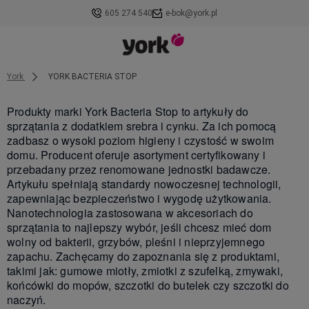
605 274 540
e-bok@york.pl
York
YORK BACTERIA STOP
Produkty marki York Bacteria Stop to artykuły do
sprzątania z dodatkiem srebra i cynku. Za ich pomocą
zadbasz o wysoki poziom higieny i czystość w swoim
domu. Producent oferuje asortyment certyfikowany i
przebadany przez renomowane jednostki badawcze.
Artykułu spełniają standardy nowoczesnej technologii,
zapewniając bezpieczeństwo i wygodę użytkowania.
Nanotechnologia zastosowana w akcesoriach do
sprzątania to najlepszy wybór, jeśli chcesz mieć dom
wolny od bakterii, grzybów, pleśni i nieprzyjemnego
zapachu. Zachęcamy do zapoznania się z produktami,
takimi jak: gumowe miotły, zmiotki z szufelką, zmywaki,
końcówki do mopów, szczotki do butelek czy szczotki do
naczyń.