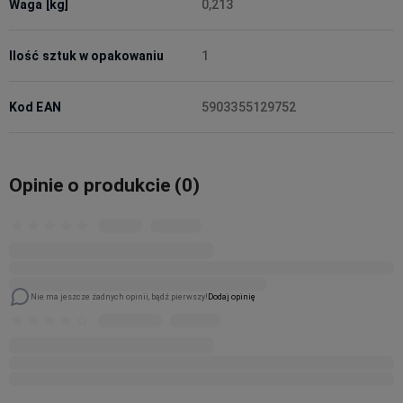
Waga [kg]
0,213
Ilość sztuk w opakowaniu
1
Kod EAN
5903355129752
Opinie o produkcie (0)
Nie ma jeszcze żadnych opinii, bądź pierwszy!
Dodaj opinię