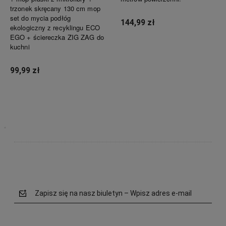
trzonek skręcany 130 cm mop
set do mycia podłóg
144,99 zł
ekologiczny z recyklingu ECO
EGO + ściereczka ZIG ZAG do
kuchni
Powiadom o dostępności
99,99 zł
Powiadom o dostępności
Zapisz się na nasz biuletyn – Wpisz adres e-mail