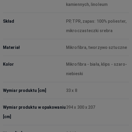
kamiennych, linoleum
Skład
PP, TPR, zapas: 100% poliester,
mikroczasteczki srebra
Materiał
Mikrofibra, tworzywo sztuczne
Kolor
Mikrofibra - biała, klips - szaro-
niebieski
Wymiar produktu [cm]
33 x 8
Wymiar produktu w opakowaniu
394 x 300 x 207
[cm]