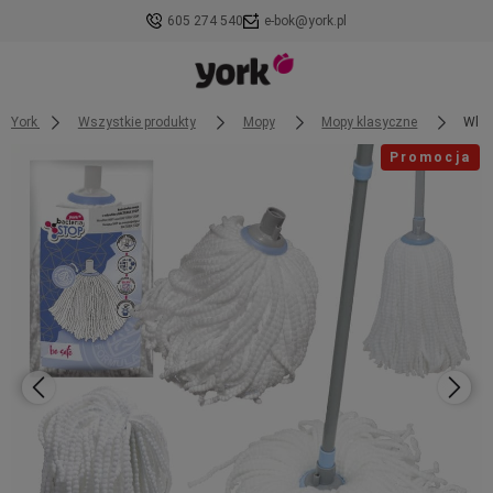
605 274 540
e-bok@york.pl
York
Wszystkie produkty
Mopy
Mopy klasyczne
Wkła
Promocja