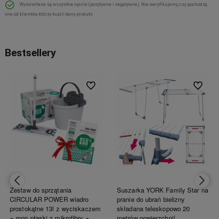
Wyświetlane są wszystkie opinie (pozytywne i negatywne). Nie weryfikujemy, czy pochodzą
one od klientów, którzy kupili dany produkt.
Bestsellery
ionych
Do ulubionych
Do ulubi
Zestaw do sprzątania
Suszarka YORK Family Star na
CIRCULAR POWER wiadro
pranie do ubrań bielizny
prostokątne 13l z wyciskaczem
składana teleskopowo 20
+ mop płaski z mikrofibry +
metrów powierzchni!