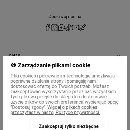
Obserwuj nas na
polityce prywatności
O NAS
🍪 Zarządzanie plikami cookie
INFORMACJE
Pliki cookies i pokrewne im technologie umożliwiają
poprawne działanie strony i pomagają nam
PŁATNOŚCI I DOSTAWA
dostosować ofertę do Twoich potrzeb. Możesz
zaakceptować wykorzystanie przez nas wszystkich
MOJE KONTO
tych plików i przejść do sklepu lub dostosować
użycie plików do swoich preferencji, wybierając opcję
"Dostosuj zgody".
Więcej o plikach cookies
WSPÓŁPRACA
przeczytasz w naszej Polityce prywatności.
Zaakceptuj tylko niezbędne