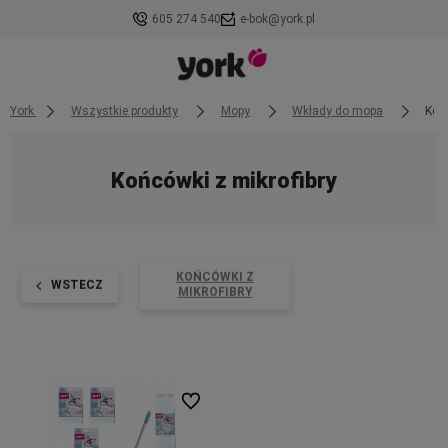
605 274 540
e-bok@york.pl
York
Wszystkie produkty
Mopy
Wkłady do mopa
Końc
Końcówki z mikrofibry
KOŃCÓWKI Z
WSTECZ
MIKROFIBRY
Do ulubionych