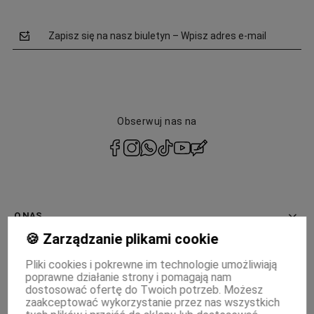
Zapisz się na nasz biuletyn – Wpisz adres e-mail
Obserwuj nas na
polityce
prywatności
O NAS
🍪 Zarządzanie plikami cookie
INFORMACJE
Pliki cookies i pokrewne im technologie umożliwiają
poprawne działanie strony i pomagają nam
PŁATNOŚCI I DOSTAWA
dostosować ofertę do Twoich potrzeb. Możesz
zaakceptować wykorzystanie przez nas wszystkich
MOJE KONTO