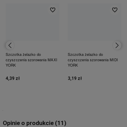
ionych
Do ulubionych
Do ulubi
Szczotka żelazko do
Szczotka żelazko do
czyszczenia szorowania MAXI
czyszczenia szorowania MIDI
YORK
YORK
4,39 zł
3,19 zł
Do koszyka
Do koszyka
Opinie o produkcie (11)