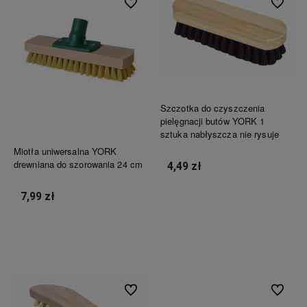
Do ulubionych
Do ulubi
Szczotka do czyszczenia
pielęgnacji butów YORK 1
sztuka nabłyszcza nie rysuje
Miotła uniwersalna YORK
drewniana do szorowania 24 cm
4,49 zł
7,99 zł
Do koszyka
Do koszyka
Do ulubionych
Do ulubi