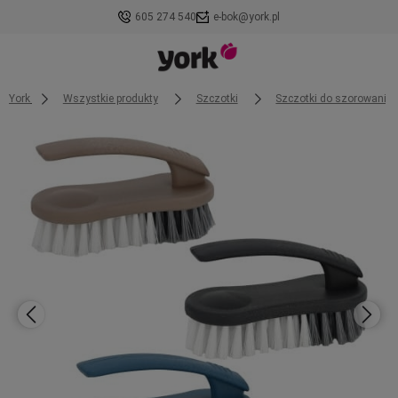
605 274 540
e-bok@york.pl
York
Wszystkie produkty
Szczotki
Szczotki do szorowania