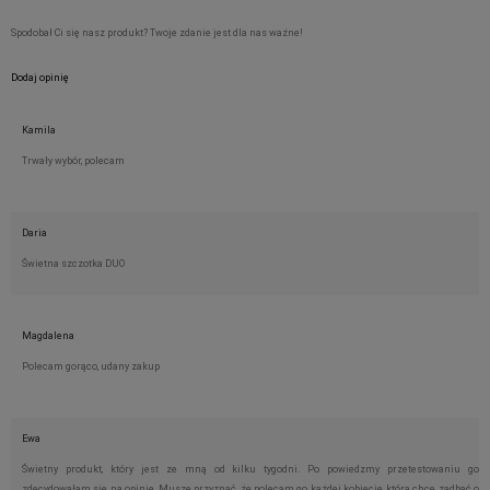
Spodobał Ci się nasz produkt? Twoje zdanie jest dla nas ważne!
Dodaj opinię
Kamila
Trwały wybór, polecam
Daria
Świetna szczotka DUO
Magdalena
Polecam gorąco, udany zakup
Ewa
Świetny produkt, który jest ze mną od kilku tygodni. Po powiedzmy przetestowaniu go
zdecydowałam się na opinię. Muszę przyznać, że polecam go każdej kobiecie, która chce zadbać o