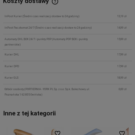
Koszty dostawy
InPost Kurier
(Średni czas realizacji dostaw to 24 godziny)
13,19 zł
InPost Paczkomat 24/7
(Średni czas realizacji dostaw to 24 godziny)
14,99 zł
Automaty DHL BOX 24/7 i punkty POP
(Automaty POP BOX i punkty
15,99 zł
partnerskie)
Kurier DHL
17,99 zł
Kurier DPD
17,99 zł
Kurier GLS
18,99 zł
Odbiór osobisty
(PORTIERNIA - YORK PL Sp. z o.o. Sp.k. Bolechowo, ul.
0,00 zł
Poznańska 1 62-005 Owińska)
Inne z tej kategorii
Do ulubionych
Do ulubi