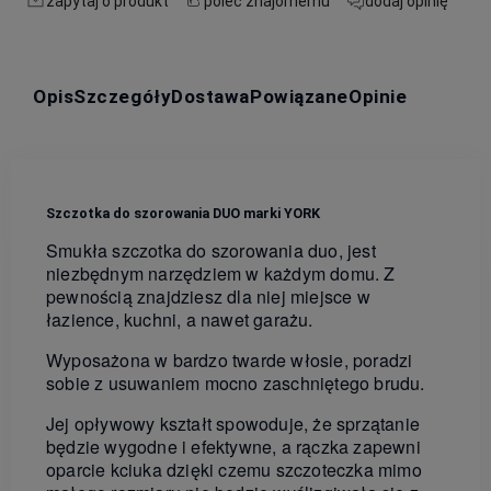
zapytaj o produkt
poleć znajomemu
dodaj opinię
Opis
Szczegóły
Dostawa
Powiązane
Opinie
Szczotka do szorowania DUO marki YORK
Smukła szczotka do szorowania duo, jest
niezbędnym narzędziem w każdym domu. Z
pewnością znajdziesz dla niej miejsce w
łazience, kuchni, a nawet garażu.
Wyposażona w bardzo twarde włosie, poradzi
sobie z usuwaniem mocno zaschniętego brudu.
Jej opływowy kształt spowoduje, że sprzątanie
będzie wygodne i efektywne, a rączka zapewni
oparcie kciuka dzięki czemu szczoteczka mimo