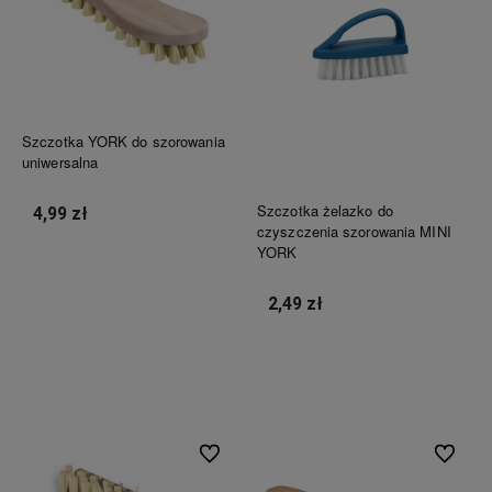
Szczotka YORK do szorowania
uniwersalna
Szczotka żelazko do
4,99 zł
czyszczenia szorowania MINI
YORK
Do koszyka
2,49 zł
Do koszyka
Do ulubionych
Do ulubi