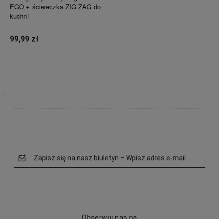
EGO + ściereczka ZIG ZAG do
jedzenie w garnkach, czy resztki na blatach. Wysoka jakość wykonania, a tak korzystna cena. Dla
kuchni
mnie super oferta, obok której nie mogłam przejść obojętnie. Zakup, jak najbardziej udany.
Powiadom o dostępności
99,99 zł
Ela
Szybka wysyłka, towar zgodny z opisem
Powiadom o dostępności
Michalina
Szybko, tanio i profesjonalnie.
Elżbieta
Dobra jakość w świetnej cenie
Zapisz się na nasz biuletyn – Wpisz adres e-mail
Wyświetlane są wszystkie opinie (pozytywne i negatywne). Nie weryfikujemy, czy pochodzą
one od klientów, którzy kupili dany produkt.
Obserwuj nas na