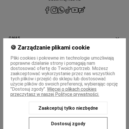
polityce prywatności
O NAS
🍪 Zarządzanie plikami cookie
INFORMACJE
Pliki cookies i pokrewne im technologie umożliwiają
poprawne działanie strony i pomagają nam
PŁATNOŚCI I DOSTAWA
dostosować ofertę do Twoich potrzeb. Możesz
zaakceptować wykorzystanie przez nas wszystkich
MOJE KONTO
tych plików i przejść do sklepu lub dostosować
użycie plików do swoich preferencji, wybierając opcję
"Dostosuj zgody".
Więcej o plikach cookies
WSPÓŁPRACA
przeczytasz w naszej Polityce prywatności.
Zaakceptuj tylko niezbędne
Sklep internetowy Shoper Premium
Szablon Shoper Modern 3.0™
od
GrowCommerce
Dostosuj zgody