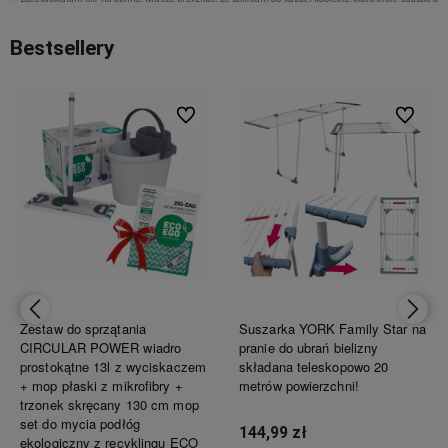
czystość w swojej kuchni. Gąbki czy ściereczki nie będą skuteczne w trudno dostępnych
miejscach, szczotka DUO już jak najbardziej. Co ważne, włosie jest dość twarde, więc nawet
Bestsellery
zaschnięte jedzenie schodzi bez problemu!
ionych
Do ulubionych
Do ulubi
Sylwia
Szczotka godna uwagi
Sara1993
Trwała i skuteczna, super!
Karolina
Zestaw do sprzątania
Suszarka YORK Family Star na
Niezastąpiona przy trudnych do usunięcia zabrudzeniach
CIRCULAR POWER wiadro
pranie do ubrań bielizny
prostokątne 13l z wyciskaczem
składana teleskopowo 20
+ mop płaski z mikrofibry +
metrów powierzchni!
trzonek skręcany 130 cm mop
Magda
set do mycia podłóg
Polecam wszystkim serdecznie. Mam ją jakiś czas i muszę powiedzieć, że jest lepsza niż
144,99 zł
ekologiczny z recyklingu ECO
niejedna gąbka czy ścierka. Przede wszystkim bez trudu usuwa zaschnięty tłuszcz, przypalone