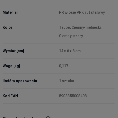
Materiał
PP, włosie PP, drut stalowy
Kolor
Taupe, Ciemny-niebieski,
Ciemny-szary
Wymiar [cm]
14 x 6 x 8 cm
Waga [kg]
0,117
Ilość w opakowaniu
1 sztuka
Kod EAN
5903355008408