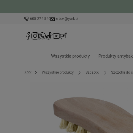
605 274 540
e-bok@york.pl
Wszystkie produkty
Produkty antybak
York
Wszystkie produkty
Szczotki
Szczotki do 