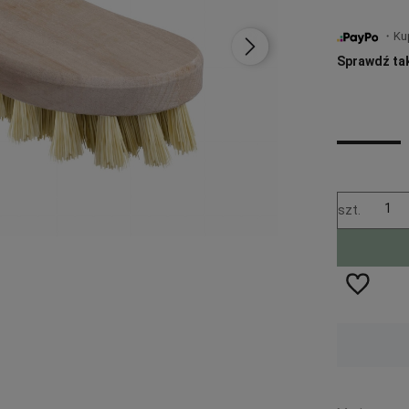
・Kup 
Sprawdź ta
szt.
Wysyłka w:
48 godzin