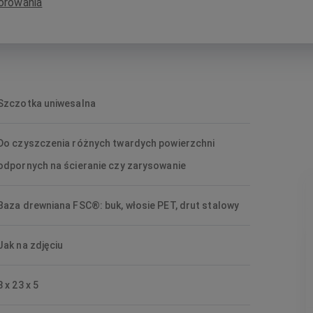
orowania
Szczotka uniwesalna
Do czyszczenia różnych twardych powierzchni
odpornych na ścieranie czy zarysowanie
Baza drewniana FSC®: buk, włosie PET, drut stalowy
Jak na zdjęciu
8 x 23 x 5