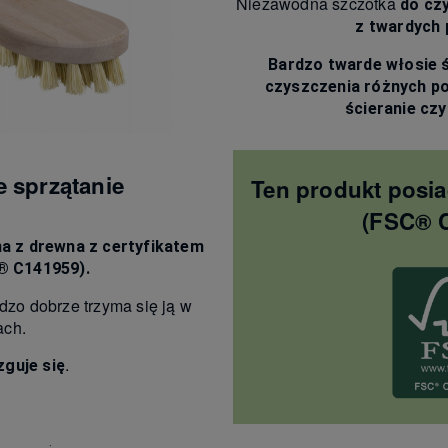
Niezawodna szczotka
do cz
z twardych 
Bardzo twarde włosie 
czyszczenia różnych p
ścieranie cz
 sprzątanie
Ten produkt posia
(FSC® 
a z drewna z certyfikatem
 C141959).
dzo dobrze trzyma się ją w
ach.
.
zguje się