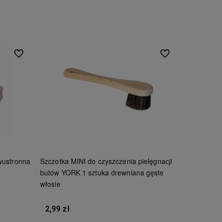
Do koszyka
Do ulubionych
Do ulubionych
wustronna
Szczotka MINI do czyszczenia pielęgnacji
butów YORK 1 sztuka drewniana gęste
włosie
2,99 zł