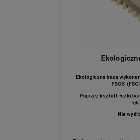
Ekologiczne
Ekologiczna baza wykonan
FSC® (FSC®
Poprzez
bar
kształt łezki
ręk
Nie wyśli