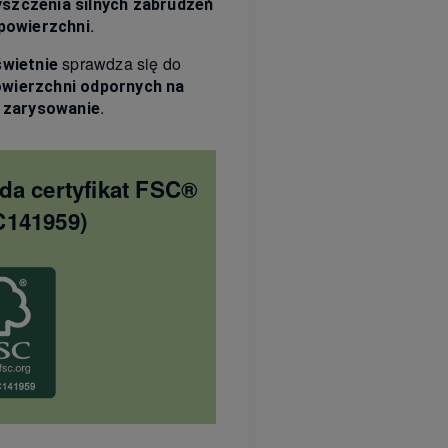
yszczenia silnych zabrudzeń
.
powierzchni
sprawdza się do
świetnie
owierzchni odpornych na
.
y zarysowanie
da certyfikat FSC®
C141959)