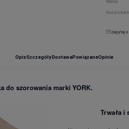
Marka:
Kod produkt
zapytaj o
Opis
Szczegóły
Dostawa
Powiązane
Opinie
ka do szorowania marki YORK.
Trwała i