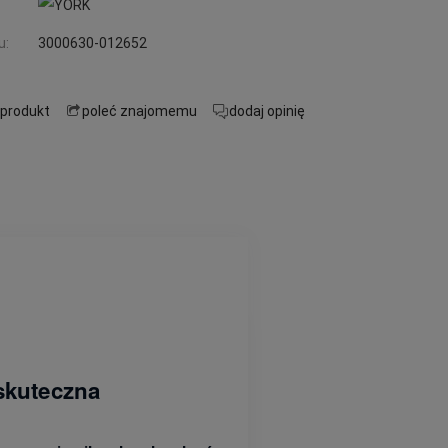
u:
3000630-012652
 produkt
poleć znajomemu
dodaj opinię
 skuteczna