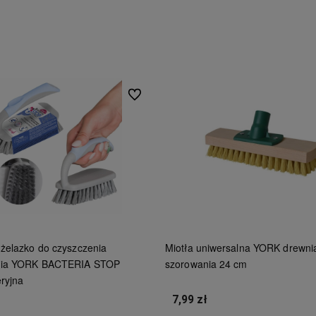
Do ulubionych
 żelazko do czyszczenia
Miotła uniwersalna YORK drewni
nia YORK BACTERIA STOP
szorowania 24 cm
ryjna
7,99 zł