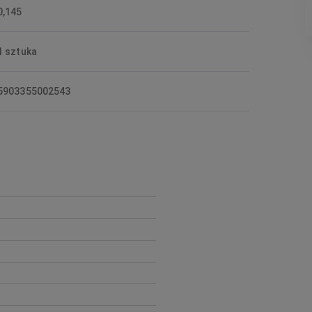
0,145
1 sztuka
5903355002543