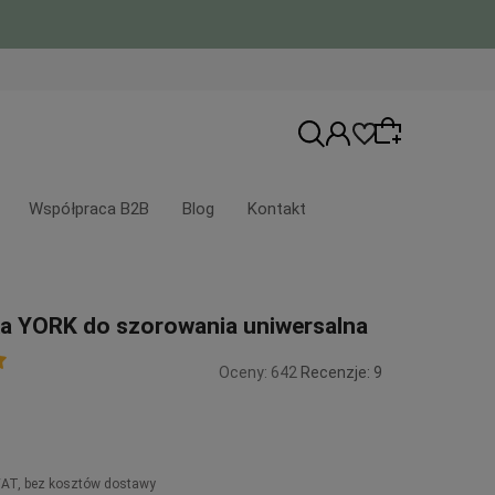
Współpraca B2B
Blog
Kontakt
Wybierz coś dla siebie z naszej aktualnej
a YORK do szorowania uniwersalna
oferty lub zaloguj się, aby przywrócić
dodane produkty do listy z poprzedniej
Oceny: 642
Recenzje: 9
sesji.
VAT, bez kosztów dostawy