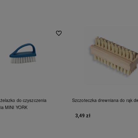
Do koszyka
Do koszyka
Do ulubionych
 żelazko do czyszczenia
Szczoteczka drewniana do rąk d
ia MINI YORK
3,49 zł
Do koszyka
Do koszyka