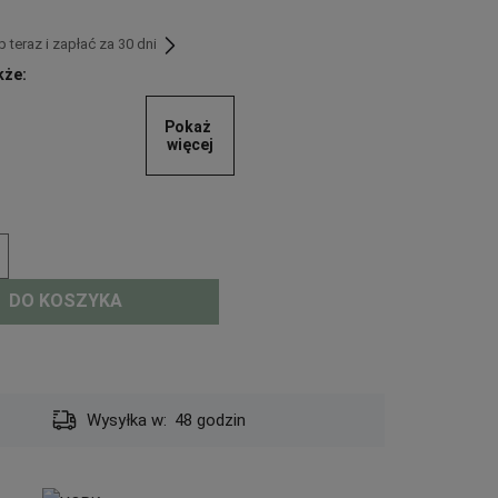
teraz i zapłać za 30 dni
kże:
Pokaż 
więcej
DO KOSZYKA
Dostawa:
od 13,19 zł
- InPost Kurier