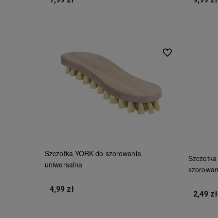
7,99 zł
9,99 zł
Do koszyka
Do ulubionych
Szczotka YORK do szorowania
Szczotka
uniwersalna
szorowan
4,99 zł
2,49 zł
Do koszyka