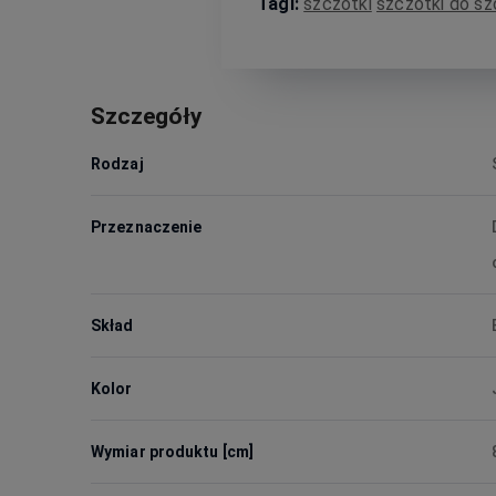
Tagi:
szczotki
szczotki do sz
Szczegóły
Rodzaj
Przeznaczenie
Skład
Kolor
Wymiar produktu [cm]