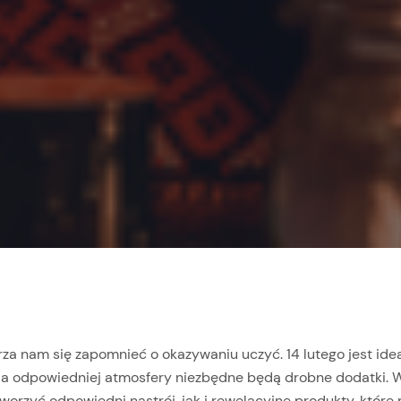
a nam się zapomnieć o okazywaniu uczyć. 14 lutego jest ideal
ia odpowiedniej atmosfery niezbędne będą drobne dodatki.
W
worzyć odpowiedni nastrój, j
ak i rewelacyjne produkty, któr