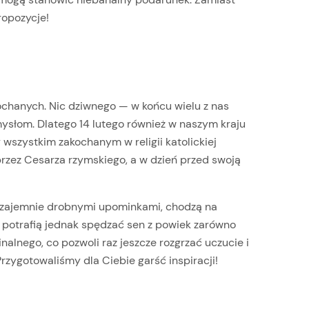
opozycje!
kochanych. Nic dziwnego — w końcu wielu z nas
słom. Dlatego 14 lutego również w naszym kraju
y wszystkim zakochanym w religii katolickiej
rzez Cesarza rzymskiego, a w dzień przed swoją
 wzajemnie drobnymi upominkami, chodzą na
 potrafią jednak spędzać sen z powiek zarówno
lnego, co pozwoli raz jeszcze rozgrzać uczucie i
rzygotowaliśmy dla Ciebie garść inspiracji!