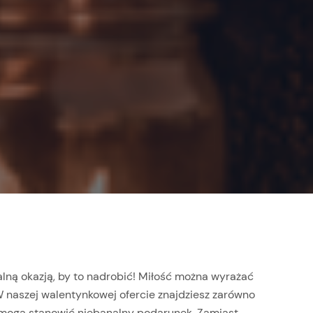
ną okazją, by to nadrobić!
Miłość można wyrażać
 naszej walentynkowej ofercie znajdziesz zarówno
e mogą stanowić niebanalny podarunek. Zamiast