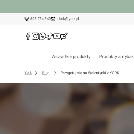
605 274 540
e-bok@york.pl
Wszystkie produkty
Produkty antybak
York
Blog
Przygotuj się na Walentynki z YORK