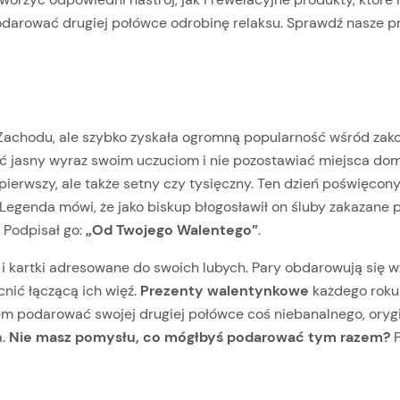
darować drugiej połówce odrobinę relaksu.
Sprawdź nasze pr
 z Zachodu, ale szybko zyskała ogromną popularność wśród za
 jasny wyraz swoim uczuciom i nie pozostawiać miejsca domy
 pierwszy, ale także setny czy tysięczny. Ten dzień poświęcon
egenda mówi, że jako biskup błogosławił on śluby zakazane p
. Podpisał go:
„Od Twojego Walentego”
.
 i kartki adresowane do swoich lubych. Pary obdarowują się
cnić łączącą ich więź.
Prezenty walentynkowe
każdego roku
m podarować swojej drugiej połówce coś niebanalnego, orygina
a.
Nie masz pomysłu, co mógłbyś podarować tym razem?
P