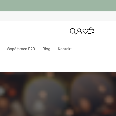
Współpraca B2B
Blog
Kontakt
Wybierz coś dla siebie z naszej aktualnej
oferty lub zaloguj się, aby przywrócić
dodane produkty do listy z poprzedniej
sesji.