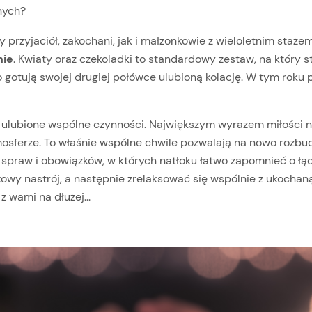
nych?
 przyjaciół, zakochani, jak i małżonkowie z wieloletnim staż
nie
. Kwiaty oraz czekoladki to standardowy zestaw, na który 
o gotują swojej drugiej połówce ulubioną kolację. W tym roku
b ulubione wspólne czynności. Największym wyrazem miłości n
osferze. To właśnie wspólne chwile pozwalają na nowo rozbudz
h spraw i obowiązków, w których natłoku łatwo zapomnieć o ł
owy nastrój, a następnie zrelaksować się wspólnie z ukochan
z wami na dłużej...