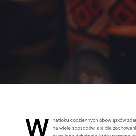
W
natłoku codziennych obowiązków zdarz
na wiele sposobów, ale dla zachowan
czarujące dekoracje, które pomogą st