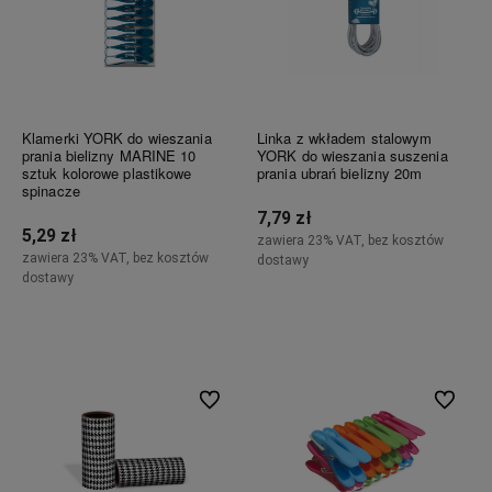
Klamerki YORK do wieszania
Linka z wkładem stalowym
prania bielizny MARINE 10
YORK do wieszania suszenia
sztuk kolorowe plastikowe
prania ubrań bielizny 20m
spinacze
7,79 zł
5,29 zł
zawiera 23% VAT, bez kosztów
zawiera 23% VAT, bez kosztów
dostawy
dostawy
Do koszyka
Do koszyka
Do ulubionych
Do ulubi