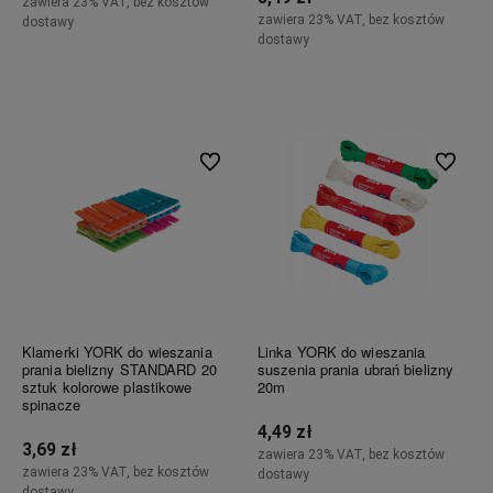
zawiera 23% VAT, bez kosztów
zawiera 23% VAT, bez kosztów
dostawy
dostawy
Do koszyka
Do koszyka
Do ulubionych
Do ulubi
Klamerki YORK do wieszania
Linka YORK do wieszania
prania bielizny STANDARD 20
suszenia prania ubrań bielizny
sztuk kolorowe plastikowe
20m
spinacze
4,49 zł
3,69 zł
zawiera 23% VAT, bez kosztów
zawiera 23% VAT, bez kosztów
dostawy
dostawy