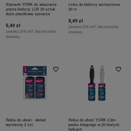
Klamerki YORK do wieszania
Linka do bielizny wzmocniona
prania bielizny LUX 20 sztuk
20 m
duże plastikowe spinacze
8,49 zł
5,49 zł
zawiera 23% VAT, bez kosztów
zawiera 23% VAT, bez kosztów
dostawy
dostawy
Do koszyka
Do koszyka
Do ulubionych
Do ulubi
Rolka do ubrań - wkład
Rolka do ubrań YORK 2,8m
wymienny 2 szt.
paska klejącego w 20 białych
listkach