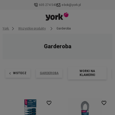
605 274 540
e-bok@york.pl
York
Wszystkie produkty
Garderoba
Garderoba
WORKI NA
WSTECZ
GARDEROBA
KLAMERKI
Do ulubionych
Do ulubi