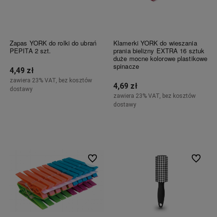
Zapas YORK do rolki do ubrań
Klamerki YORK do wieszania
PEPITA 2 szt.
prania bielizny EXTRA 16 sztuk
duże mocne kolorowe plastikowe
spinacze
4,49 zł
zawiera 23% VAT, bez kosztów
4,69 zł
dostawy
zawiera 23% VAT, bez kosztów
dostawy
Do koszyka
Do koszyka
Do ulubionych
Do ulubi