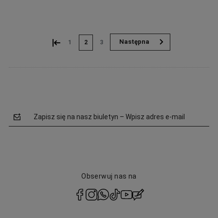
Do koszyka
«
»
1
2
3
Zapisz się na nasz biuletyn – Wpisz adres e-mail
Obserwuj nas na
polityce
prywatności