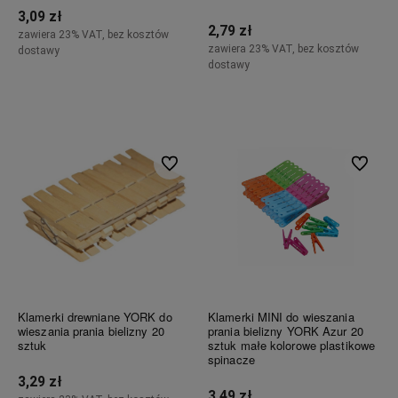
3,09 zł
2,79 zł
zawiera 23% VAT, bez kosztów
zawiera 23% VAT, bez kosztów
dostawy
dostawy
Do koszyka
Do koszyka
Do ulubionych
Do ulubi
Klamerki drewniane YORK do
Klamerki MINI do wieszania
wieszania prania bielizny 20
prania bielizny YORK Azur 20
sztuk
sztuk małe kolorowe plastikowe
spinacze
3,29 zł
3,49 zł