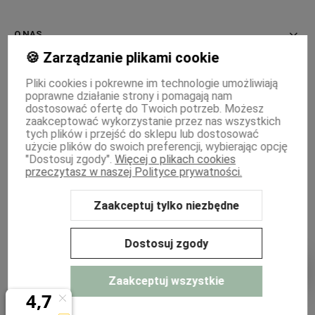
O NAS
🍪 Zarządzanie plikami cookie
INFORMACJE
Pliki cookies i pokrewne im technologie umożliwiają
poprawne działanie strony i pomagają nam
PŁATNOŚCI I DOSTAWA
dostosować ofertę do Twoich potrzeb. Możesz
zaakceptować wykorzystanie przez nas wszystkich
MOJE KONTO
tych plików i przejść do sklepu lub dostosować
użycie plików do swoich preferencji, wybierając opcję
"Dostosuj zgody".
Więcej o plikach cookies
WSPÓŁPRACA
przeczytasz w naszej Polityce prywatności.
Zaakceptuj tylko niezbędne
Sklep internetowy Shoper Premium
Szablon Shoper Modern 3.0™
od
GrowCommerce
Dostosuj zgody
Zaakceptuj wszystkie