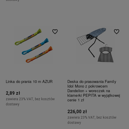
Do koszyka
Do koszyka
Do ulubionych
Do ulubi
Linka do prania 10 m AZUR
Deska do prasowania Family
Idol Mono z pokrowcem
Dandelion + woreczek na
2,89 zł
klamerki PEPITA w wyjątkowej
zawiera 23% VAT, bez kosztów
cenie 1 zł
dostawy
226,00 zł
Powiadom o dostępności
zawiera 23% VAT, bez kosztów
dostawy