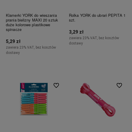
Klamerki YORK do wieszania
Rolka YORK do ubrań PEPITA 1
prania bielizny MAXI 20 sztuk
szt.
duże kolorowe plastikowe
spinacze
3,29 zł
zawiera 23% VAT, bez kosztów
5,29 zł
dostawy
zawiera 23% VAT, bez kosztów
dostawy
Do koszyka
Do koszyka
Do ulubionych
Do ulubi