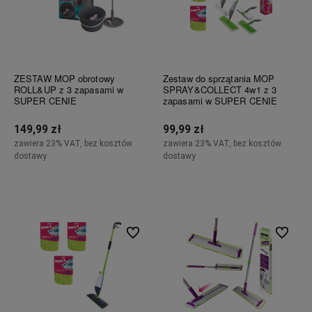
ZESTAW MOP obrotowy
Zestaw do sprzątania MOP
ROLL&UP z 3 zapasami w
SPRAY&COLLECT 4w1 z 3
SUPER CENIE
zapasami w SUPER CENIE
149,99 zł
99,99 zł
zawiera 23% VAT, bez kosztów
zawiera 23% VAT, bez kosztów
dostawy
dostawy
Do koszyka
Powiadom o dostępności
Do ulubionych
Do ulubi