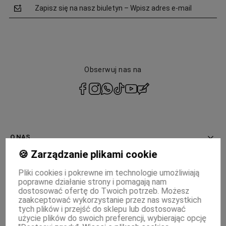
Zapisz się na nasz biuletyn – Wpisz adres e-mail
Obserwuj nas na
polityce
prywatności
O NAS
🍪 Zarządzanie plikami cookie
INFORMACJE
Pliki cookies i pokrewne im technologie umożliwiają
poprawne działanie strony i pomagają nam
PŁATNOŚCI I DOSTAWA
dostosować ofertę do Twoich potrzeb. Możesz
zaakceptować wykorzystanie przez nas wszystkich
MOJE KONTO
tych plików i przejść do sklepu lub dostosować
użycie plików do swoich preferencji, wybierając opcję