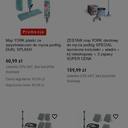
Promocja
Mop YORK płaski ze
ZESTAW mop YORK obrotowy
spryskiwaczem do mycia podłóg
do mycia podłóg SPECIAL
DUAL SPLASH
wymienne końcówki + wiadro +
kij teleskopowy + 3 zapasy
SUPER CENA
60,99 zł
zawiera 23% VAT, bez kosztów
159,99 zł
dostawy
zawiera 23% VAT, bez kosztów
Cena regularna:
69,99 zł
dostawy
60,99 zł
Najniższa cena:
Do koszyka
Do koszyka
Do ulubionych
Do ulubi