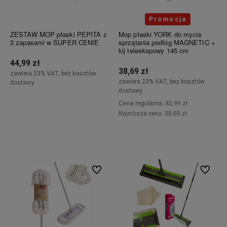
Promocja
ZESTAW MOP płaski PEPITA z
Mop płaski YORK do mycia
3 zapasami w SUPER CENIE
sprzątania podłóg MAGNETIC +
kij teleskopowy 145 cm
44,99 zł
38,69 zł
zawiera 23% VAT, bez kosztów
zawiera 23% VAT, bez kosztów
dostawy
dostawy
Cena regularna:
42,99 zł
Do koszyka
38,69 zł
Najniższa cena:
Do koszyka
Do ulubionych
Do ulubi