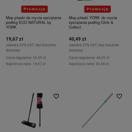
Promocja
Promocja
Mop płaski do mycia sprzątania
Mop płaski YORK do mycia
podłóg ECO NATURAL by
sprzątania podłóg Click &
YORK
Collect
19,67 zł
40,49 zł
zawiera 23% VAT, bez kosztów
zawiera 23% VAT, bez kosztów
dostawy
dostawy
Cena regularna:
Cena regularna:
26,99 zł
44,99 zł
19,67 zł
40,49 zł
Najniższa cena:
Najniższa cena:
Do koszyka
Powiadom o dostępności
Do ulubionych
Do ulubi