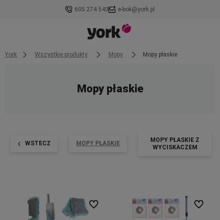
605 274 540
e-bok@york.pl
York
Wszystkie produkty
Mopy
Mopy płaskie
Mopy płaskie
MOPY PŁASKIE Z
WSTECZ
MOPY PŁASKIE
WYCISKACZEM
Do ulubionych
Do ulubi