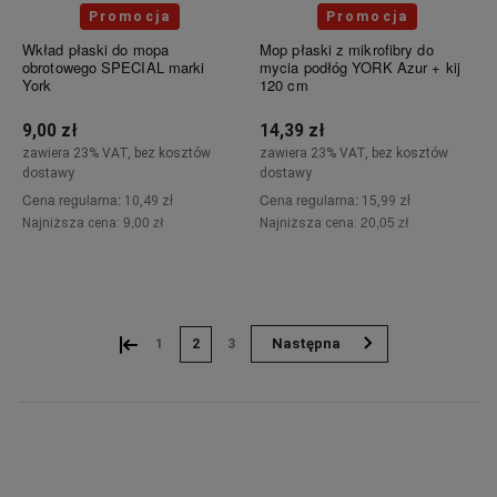
Promocja
Promocja
Wkład płaski do mopa
Mop płaski z mikrofibry do
obrotowego SPECIAL marki
mycia podłóg YORK Azur + kij
York
120 cm
9,00 zł
14,39 zł
zawiera 23% VAT, bez kosztów
zawiera 23% VAT, bez kosztów
dostawy
dostawy
Cena regularna:
Cena regularna:
10,49 zł
15,99 zł
9,00 zł
20,05 zł
Najniższa cena:
Najniższa cena:
Do koszyka
Do koszyka
«
»
1
2
3