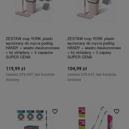
ZESTAW mop YORK płaski
ZESTAW mop YORK płaski
wyciskany do mycia podłóg
wyciskany do mycia podłóg
HANDY + wiadro dwukomorowe
HANDY + wiadro dwukomorowe
+ kij składany + 5 zapasów
+ kij składany + 3 zapasy
SUPER CENA
SUPER CENA
119,99 zł
104,99 zł
zawiera 23% VAT, bez kosztów
zawiera 23% VAT, bez kosztów
dostawy
dostawy
Do koszyka
Do koszyka
Do ulubionych
Do ulubi