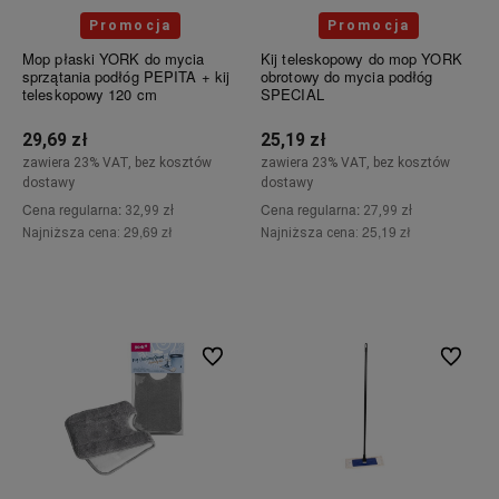
Promocja
Promocja
Mop płaski YORK do mycia
Kij teleskopowy do mop YORK
sprzątania podłóg PEPITA + kij
obrotowy do mycia podłóg
teleskopowy 120 cm
SPECIAL
29,69 zł
25,19 zł
zawiera 23% VAT, bez kosztów
zawiera 23% VAT, bez kosztów
dostawy
dostawy
Cena regularna:
Cena regularna:
32,99 zł
27,99 zł
29,69 zł
25,19 zł
Najniższa cena:
Najniższa cena:
Do koszyka
Do koszyka
Do ulubionych
Do ulubi