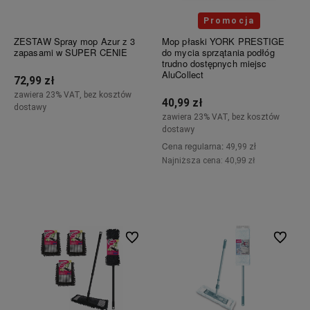
Promocja
ZESTAW Spray mop Azur z 3
Mop płaski YORK PRESTIGE
zapasami w SUPER CENIE
do mycia sprzątania podłóg
trudno dostępnych miejsc
AluCollect
72,99 zł
zawiera 23% VAT, bez kosztów
40,99 zł
dostawy
zawiera 23% VAT, bez kosztów
dostawy
Powiadom o dostępności
Cena regularna:
49,99 zł
40,99 zł
Najniższa cena:
Do koszyka
Do ulubionych
Do ulubi